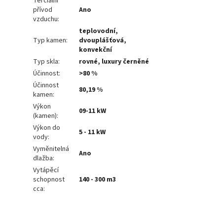
Terciální
přívod
Ano
vzduchu
:
teplovodní,
Typ kamen
:
dvouplášťová,
konvekční
Typ skla
:
rovné, luxury černěné
Účinnost
:
>80 %
Účinnost
80,19 %
kamen
:
Výkon
09-11 kW
(kamen)
:
Výkon do
5 - 11 kW
vody
:
Vyměnitelná
Ano
dlažba
:
Vytápěcí
schopnost
140 - 300 m3
cca
: