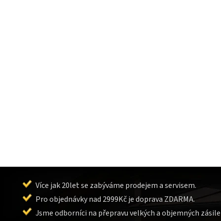
Více jak 20let se zabýváme prodejem a servisem.
Pro objednávky nad 2999Kč je doprava ZDARMA.
Jsme odborníci na přepravu velkých a objemných zásile