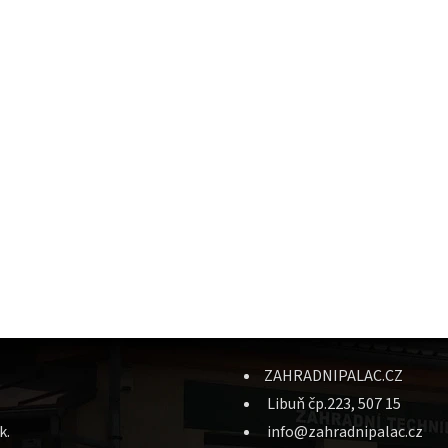
ZAHRADNIPALAC.CZ
Libuň čp.223, 507 15
k.
info@zahradnipalac.cz