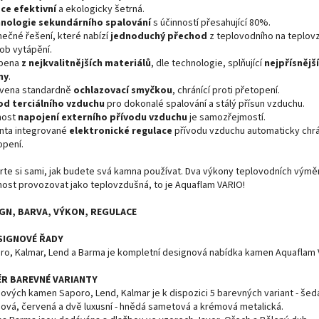
ce efektivní
a ekologicky šetrná.
nologie sekundárního spalování
s účinností přesahující 80%.
nečné řešení, které nabízí
jednoduchý přechod
z teplovodního na teplov
ob vytápění.
bena
z nejkvalitnějších materiálů
, dle technologie, splňující
nejpřísnějš
my
.
vena standardně
ochlazovací smyčkou
, chránící proti přetopení.
od terciálního vzduchu
pro dokonalé spalování a stálý přísun vzduchu.
nost
napojení externího přívodu vzduchu
je samozřejmostí.
anta integrované
elektronické regulace
přívodu vzduchu automaticky chrá
opení.
rte si sami, jak budete svá kamna používat. Dva výkony teplovodních výmě
ost provozovat jako teplovzdušná, to je Aquaflam VARIO!
GN, BARVA, VÝKON, REGULACE
SIGNOVÉ ŘADY
ro, Kalmar, Lend a Barma je kompletní designová nabídka kamen Aquaflam V
ĚR BAREVNÉ VARIANTY
bových kamen Saporo, Lend, Kalmar je k dispozici 5 barevných variant - šed
ová, červená a dvě luxusní - hnědá sametová a krémová metalická.