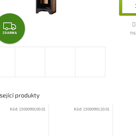
Z
TIS
ZDARMA
D
A
R
M
A
sející produkty
Kód:
1500090100.01
Kód:
1500090120.01