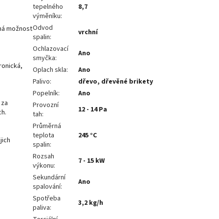
tepelného
8,7
výměníku
:
Odvod
má možnost
vrchní
spalin
:
Ochlazovací
Ano
smyčka
:
ronická,
Oplach skla
:
Ano
Palivo
:
dřevo, dřevěné brikety
Popelník
:
Ano
 za
Provozní
12 - 14 Pa
ch.
tah
:
Průměrná
teplota
245 °C
jich
spalin
:
Rozsah
7 - 15 kW
výkonu
:
Sekundární
Ano
spalování
:
Spotřeba
3,2 kg/h
paliva
: