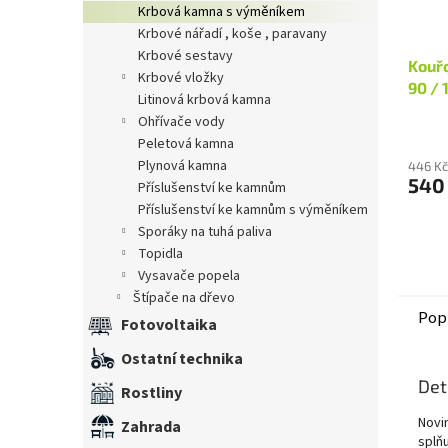
krbová kamna s výměníkem
krbové nářadí , koše , paravany
krbové sestavy
Kouřo
krbové vložky
90 / 
litinová krbová kamna
ohřívače vody
peletová kamna
plynová kamna
446 Kč
540
příslušenství ke kamnům
příslušenství ke kamnům s výměníkem
sporáky na tuhá paliva
topidla
vysavače popela
štípače na dřevo
Pop
Fotovoltaika
Ostatní technika
Det
Rostliny
Novi
Zahrada
splňu