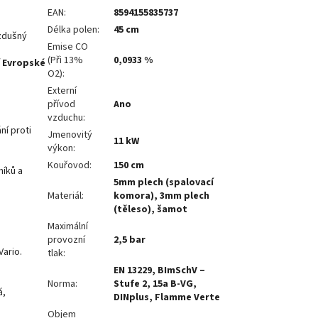
EAN
:
8594155835737
Délka polen
:
45 cm
zdušný
Emise CO
(Při 13%
0,0933 %
í Evropské
O2)
:
Externí
přívod
Ano
vzduchu
:
ní proti
Jmenovitý
11 kW
výkon
:
Kouřovod
:
150 cm
níků a
5mm plech (spalovací
Materiál
:
komora), 3mm plech
(těleso), šamot
Maximální
provozní
2,5 bar
ario.
tlak
:
EN 13229, BImSchV –
Norma
:
Stufe 2, 15a B-VG,
á,
DINplus, Flamme Verte
Objem