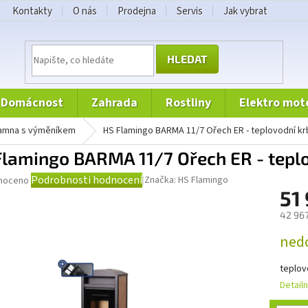
Kontakty
O nás
Prodejna
Servis
Jak vybrat
HLEDAT
domácnost
zahrada
rostliny
elektro mot
kamna s výměníkem
HS Flamingo BARMA 11/7 Ořech ER - teplovodní k
Flamingo BARMA 11/7 Ořech ER - tep
né
Podrobnosti hodnocení
Značka:
HS Flamingo
noceno
ní
51
u
42 967
Měrná
ned
cena:
teplov
ek.
Detail