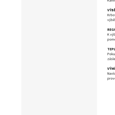
Kamn
VÝB
Krbo
výbě
REG
K vý
pomo
TEP
Poku
zásl
VÝM
Naví
prov