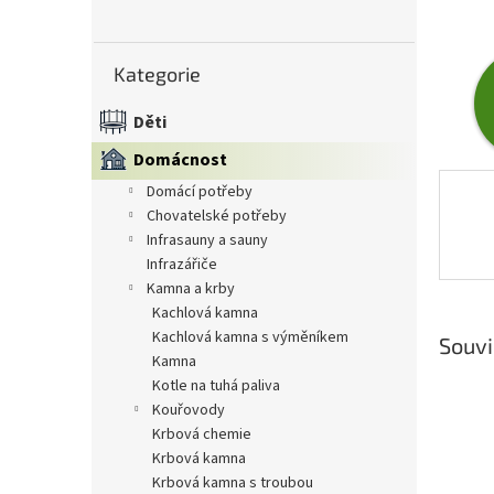
n
e
Přeskočit
l
Kategorie
kategorie
Děti
Domácnost
domácí potřeby
chovatelské potřeby
infrasauny a sauny
infrazářiče
kamna a krby
kachlová kamna
kachlová kamna s výměníkem
Souvi
kamna
kotle na tuhá paliva
kouřovody
krbová chemie
krbová kamna
krbová kamna s troubou