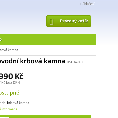
Přihlášení
NÁKUPNÍ
Prázdný košík
KOŠÍK
o
rbová kamna
lovodní krbová kamna
HSF34-053
 990 Kč
 Kč bez DPH
ostupné
odní krbová kamna
ní informace