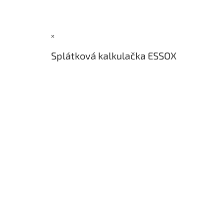
á
p
a
×
t
í
Splátková kalkulačka ESSOX