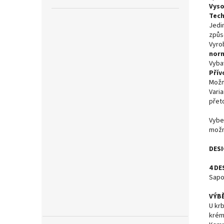
Vyso
Tech
Jedi
způs
Vyro
nor
Vyba
Přív
Mož
Vari
přet
Vybe
možn
DESI
4 DE
Sapo
VÝB
U kr
krém