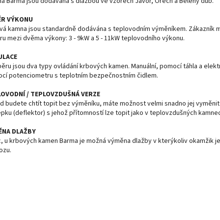
a Barma jsou dodávána s dlažbou ve vzorech Javor, Ořech a Bělený dub.
ĚR VÝKONU
vá kamna jsou standardně dodávána s teplovodním výměníkem. Zákazník 
ru mezi dvěma výkony: 3 - 9kW a 5 - 11kW teplovodního výkonu.
ULACE
běru jsou dva typy ovládání krbových kamen. Manuální, pomocí táhla a elekt
cí potenciometru s teplotním bezpečnostním čidlem.
LOVODNÍ / TEPLOVZDUŠNÁ VERZE
d budete chtít topit bez výměníku, máte možnost velmi snadno jej vyměnit
epku (deflektor) s jehož přítomností lze topit jako v teplovzdušných kamne
ĚNA DLAŽBY
c, u krbových kamen Barma je možná výměna dlažby v kterýkoliv okamžik je
ozu.