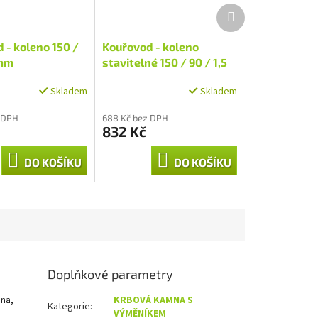
Další
produkt
 - koleno 150 /
Kouřovod - koleno
 mm
stavitelné 150 / 90 / 1,5
mm
Skladem
Skladem
 DPH
688 Kč bez DPH
832 Kč
DO KOŠÍKU
DO KOŠÍKU
Doplňkové parametry
mna,
KRBOVÁ KAMNA S
Kategorie
:
VÝMĚNÍKEM