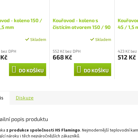
vod - koleno 150 /
Kouřovod - koleno s
Kouřovod
1,5 mm
čistícím otvorem 150 / 90
45 / 1,5
/ 1,5 mm
Skladem
Skladem
 bez DPH
552 Kč bez DPH
423 Kč bez
 Kč
668 Kč
512 Kč
DO KOŠÍKU
DO KOŠÍKU
is
Diskuze
ailní popis produktu
nka
z produkce společnosti HS Flamingo
. Nejmodernější teplovodní ka
jící nároky i těch nejnáročnějších zákazníků.