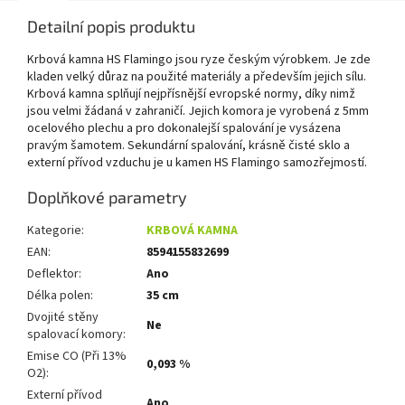
Detailní popis produktu
Krbová kamna HS Flamingo jsou ryze českým výrobkem. Je zde
kladen velký důraz na použité materiály a především jejich sílu.
Krbová kamna splňují nejpřísnější evropské normy, díky nimž
jsou velmi žádaná v zahraničí. Jejich komora je vyrobená z 5mm
ocelového plechu a pro dokonalejší spalování je vysázena
pravým šamotem. Sekundární spalování, krásně čisté sklo a
externí přívod vzduchu je u kamen HS Flamingo samozřejmostí.
Doplňkové parametry
Kategorie
:
KRBOVÁ KAMNA
EAN
:
8594155832699
Deflektor
:
Ano
Délka polen
:
35 cm
Dvojité stěny
Ne
spalovací komory
:
Emise CO (Při 13%
0,093 %
O2)
:
Externí přívod
Ano