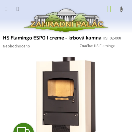
Přejít
NÁKUP
na
obsah
KOŠÍK
HS Flamingo ESPO I creme - krbová kamna
HSF02-008
Průměrné
Podrobnosti hodnocení
Značka:
HS Flamingo
Neohodnoceno
hodnocení
produktu
je
0,0
z
5
hvězdiček.
Z