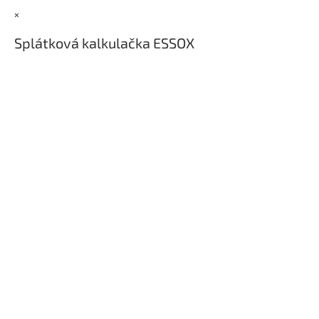
t
×
í
Splátková kalkulačka ESSOX