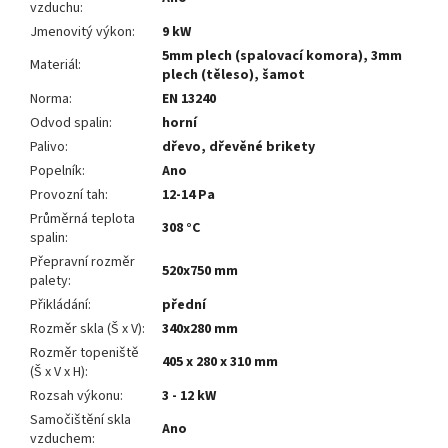
vzduchu
:
Jmenovitý výkon
:
9 kW
5mm plech (spalovací komora), 3mm
Materiál
:
plech (těleso), šamot
Norma
:
EN 13240
Odvod spalin
:
horní
Palivo
:
dřevo, dřevěné brikety
Popelník
:
Ano
Provozní tah
:
12-14 Pa
Průměrná teplota
308 °C
spalin
:
Přepravní rozměr
520x750 mm
palety
:
Přikládání
:
přední
Rozměr skla (Š x V)
:
340x280 mm
Rozměr topeniště
405 x 280 x 310 mm
(Š x V x H)
:
Rozsah výkonu
:
3 - 12 kW
Samočištění skla
Ano
vzduchem
: