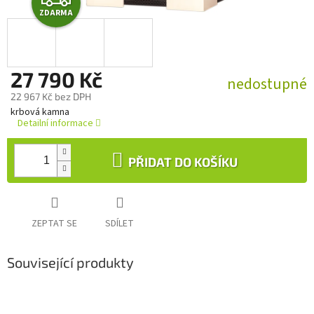
ZDARMA
D
A
27 790 Kč
R
nedostupné
22 967 Kč bez DPH
M
Měrná
krbová kamna
cena:
Detailní informace
A
PŘIDAT DO KOŠÍKU
ZEPTAT SE
SDÍLET
Související produkty