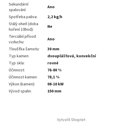
Sekundární
Ano
spalování
:
Spotřeba paliva
:
2,2 kg/h
Stálý oheň (doba
Ne
hoření 10hod)
:
Terciální přívod
Ano
vzduchu
:
Tloušťka šamotu
:
30 mm
Typ kamen
:
dvouplášťová, konvekční
Typ skla
:
rovné
Účinnost
:
76-80 %
Účinnost kamen
:
78,1 %
Výkon (kamen)
:
08-10 kW
Vývod spalin
:
150 mm
Z
á
Vytvořil Shoptet
p
a