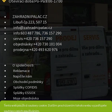
Otevírací doba:Po-Pa:8:00-17:00
ZAHRADNIPALAC.CZ
Libuň čp.223, 507 15
info@zahradnipalac.cz
info:603 487 786, 736 157 290
servis:+420 736 157 290
objednávky:+420 730 101 004
prodejna:+420 493 620 976
O společnosti
Reklamace
Napište nám
Obchodní podmínky
Splátky COFIDIS
Splátky ESSOX
Moje objednávka
Zásady
Tento web používá soubory cookie. Dalším procházením tohoto webu vyjadřujete
souhlas s jejich používáním.