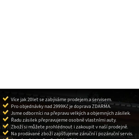
Více jak 20let se zabýváme prodejem a servisem.
Pro objednávky nad 2999Kč je doprava ZDARMA.
Jsme odborníci na přepravu velkých a objemných zásilek.
Řadu zásilek přepravujeme osobně vlastními auty.
Zboží si můžete prohlédnout i zakoupit v naší prodejně.
Na prodávané zboží zajišťujeme záruční i pozáruční servis.