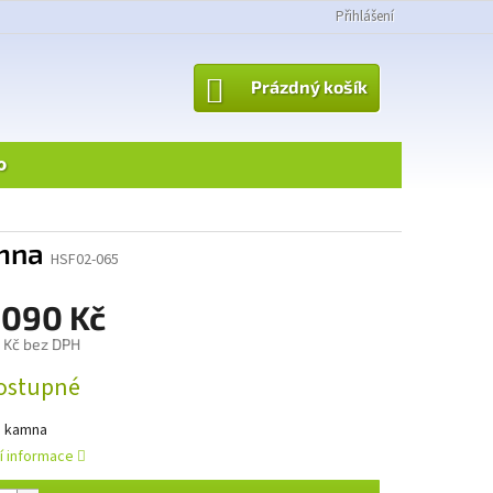
Přihlášení
NÁKUPNÍ
Prázdný košík
KOŠÍK
o
amna
HSF02-065
 090 Kč
 Kč bez DPH
ostupné
á kamna
ní informace