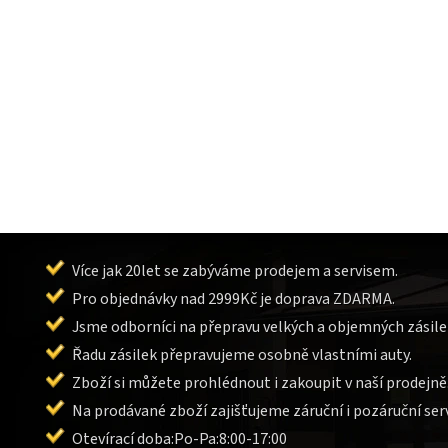
Více jak 20let se zabýváme prodejem a servisem.
Pro objednávky nad 2999Kč je doprava ZDARMA.
Jsme odborníci na přepravu velkých a objemných zásile
Řadu zásilek přepravujeme osobně vlastními auty.
Zboží si můžete prohlédnout i zakoupit v naší prodejně
Na prodávané zboží zajišťujeme záruční i pozáruční serv
Otevírací doba:Po-Pa:8:00-17:00