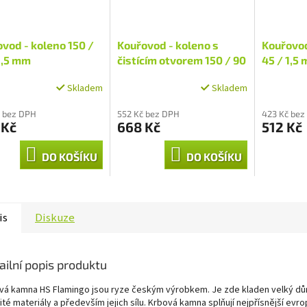
vod - koleno 150 /
Kouřovod - koleno s
Kouřovod
1,5 mm
čistícím otvorem 150 / 90
45 / 1,5
/ 1,5 mm
Skladem
Skladem
 bez DPH
552 Kč bez DPH
423 Kč bez
 Kč
668 Kč
512 Kč
DO KOŠÍKU
DO KOŠÍKU
is
Diskuze
ailní popis produktu
vá kamna HS Flamingo jsou ryze českým výrobkem. Je zde kladen velký dů
té materiály a především jejich sílu. Krbová kamna splňují nejpřísnější evr