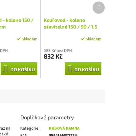
Další
produkt
 - koleno 150 /
Kouřovod - koleno
 mm
stavitelné 150 / 90 / 1,5
mm
Skladem
Skladem
 DPH
688 Kč bez DPH
832 Kč
DO KOŠÍKU
DO KOŠÍKU
Doplňkové parametry
raz na
Kategorie
:
KRBOVÁ KAMNA
opské
EAN
:
8594155837274