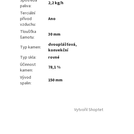
Spotřeba
2,2 kg/h
paliva
:
Terciální
přívod
Ano
vzduchu
:
Tloušťka
30 mm
šamotu
:
dvouplášťová,
Typ kamen
:
konvekční
Typ skla
:
rovné
Účinnost
78,1 %
kamen
:
Vývod
150 mm
spalin
:
Vytvořil Shoptet