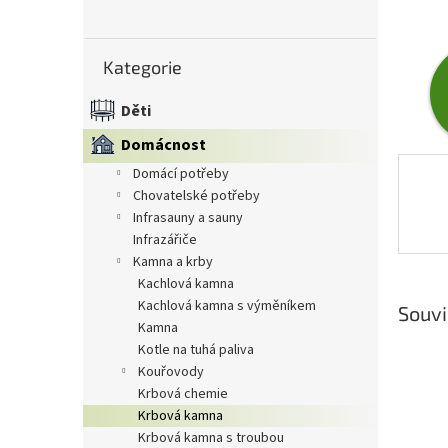
n
e
Přeskočit
l
Kategorie
kategorie
Děti
Domácnost
domácí potřeby
chovatelské potřeby
infrasauny a sauny
infrazářiče
kamna a krby
kachlová kamna
kachlová kamna s výměníkem
Souvi
kamna
kotle na tuhá paliva
kouřovody
krbová chemie
krbová kamna
krbová kamna s troubou