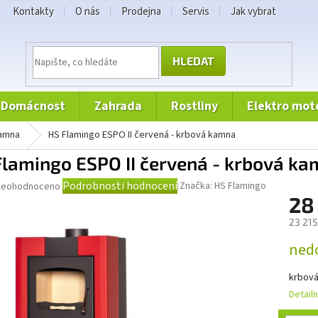
Kontakty
O nás
Prodejna
Servis
Jak vybrat
HLEDAT
domácnost
zahrada
rostliny
elektro mot
kamna
HS Flamingo ESPO II červená - krbová kamna
Flamingo ESPO II červená - krbová k
růměrné
Podrobnosti hodnocení
Značka:
HS Flamingo
Neohodnoceno
odnocení
28
roduktu
23 215
e
Měrná
,0
ned
cena:
krbov
vězdiček.
Detail