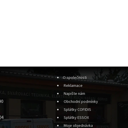
O společnosti
Reklamace
Napište nám
90
Obchodní podmínky
Splátky COFIDIS
04
Splátky ESSOX
Moje objednávka