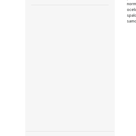
norm
ocel
spal
samo