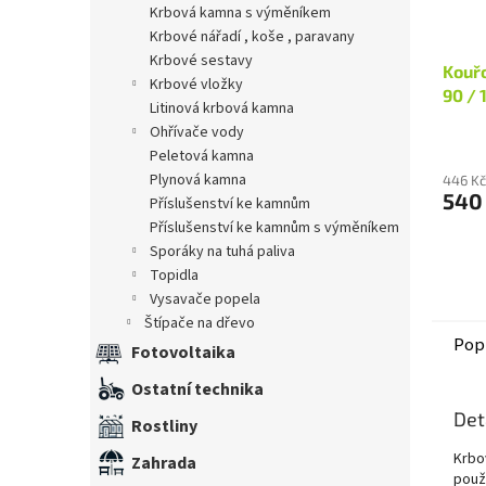
krbová kamna s výměníkem
krbové nářadí , koše , paravany
krbové sestavy
Kouřo
krbové vložky
90 / 
litinová krbová kamna
ohřívače vody
peletová kamna
plynová kamna
446 Kč
540
příslušenství ke kamnům
příslušenství ke kamnům s výměníkem
sporáky na tuhá paliva
topidla
vysavače popela
štípače na dřevo
Pop
Fotovoltaika
Ostatní technika
Det
Rostliny
Krbo
Zahrada
použi