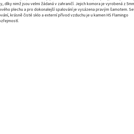
y, díky nimž jsou velmi žádaná v zahraničí. Jejich komora je vyrobená z 5m
ového plechu a pro dokonalejší spalování je vysázena pravým šamotem. Se
ování, krásně čisté sklo a externí přívod vzduchu je u kamen HS Flamingo
zřejmostí.