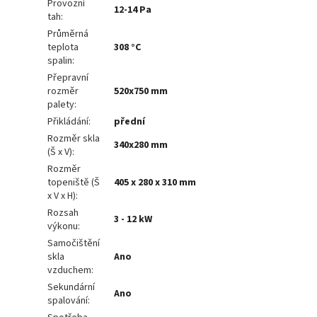
Provozní
12-14 Pa
tah
:
Průměrná
teplota
308 °C
spalin
:
Přepravní
rozměr
520x750 mm
palety
:
Přikládání
:
přední
Rozměr skla
340x280 mm
(Š x V)
:
Rozměr
topeniště (Š
405 x 280 x 310 mm
x V x H)
:
Rozsah
3 - 12 kW
výkonu
:
Samočištění
skla
Ano
vzduchem
:
Sekundární
Ano
spalování
: