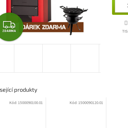
Z
TIS
ZDARMA
D
A
R
M
A
sející produkty
Kód:
1500090100.01
Kód:
1500090120.01