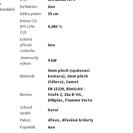
m
Deflektor
:
Ano
kundární
Délka polen
:
35 cm
Emise CO
(Při 13%
0,093 %
O2)
:
Externí
přívod
Ano
vzduchu
:
Jmenovitý
9 kW
výkon
:
5mm plech (spalovací
Materiál
:
komora), 3mm plech
(těleso), šamot
EN 13229, BlmSchV -
Norma
:
Stufe 2, 15a B-VG,
DINplus, Flamme Verte
Odvod
horní
spalin
:
Palivo
:
dřevo, dřevěné brikety
Popelník
:
Ano