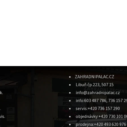
ZAHRADNIPALAC.CZ
Libuň čp.223, 507 15
k.
info@zahradnipalac.cz
info:603 487 786, 736 157 2
.
servis:+420 736 157 290
is.
objednávky:+420 730 101 0
prodejna:+420 493 620 976