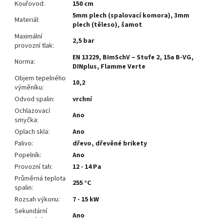
Kouřovod
:
150 cm
5mm plech (spalovací komora), 3mm
Materiál
:
plech (těleso), šamot
Maximální
2,5 bar
provozní tlak
:
EN 13229, BImSchV – Stufe 2, 15a B-VG,
Norma
:
DINplus, Flamme Verte
Objem tepelného
10,2
výměníku
:
Odvod spalin
:
vrchní
Ochlazovací
Ano
smyčka
:
Oplach skla
:
Ano
Palivo
:
dřevo, dřevěné brikety
Popelník
:
Ano
Provozní tah
:
12 - 14 Pa
Průměrná teplota
255 °C
spalin
:
Rozsah výkonu
:
7 - 15 kW
Sekundární
Ano