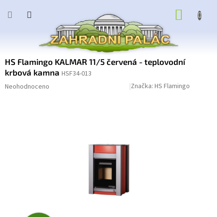
Přejít
NÁKUP
na
obsah
KOŠÍK
HS Flamingo KALMAR 11/5 červená - teplovodní
krbová kamna
HSF34-013
Průměrné
Podrobnosti hodnocení
Značka:
HS Flamingo
Neohodnoceno
hodnocení
produktu
je
0,0
z
5
hvězdiček.