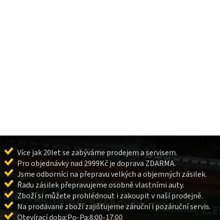
Více jak 20let se zabýváme prodejem a servisem.
Pro objednávky nad 2999Kč je doprava ZDARMA.
Jsme odborníci na přepravu velkých a objemných zásilek.
Řadu zásilek přepravujeme osobně vlastními auty.
Zboží si můžete prohlédnout i zakoupit v naší prodejně.
Na prodávané zboží zajišťujeme záruční i pozáruční servis.
Otevírací doba:Po-Pa:8:00-17:00