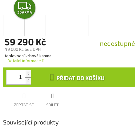
Z
ZDARMA
D
A
59 290 Kč
R
nedostupné
49 000 Kč bez DPH
M
Měrná
teplovodní krbová kamna
cena:
Detailní informace
A
PŘIDAT DO KOŠÍKU
ZEPTAT SE
SDÍLET
Související produkty