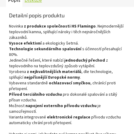
Popis
Diskuze
Detailní popis produktu
Novinka
z produkce společnosti HS Flamingo
. Nejmodernější
teplovodní kamna, splňující nároky i těch nejnáročnějších
zákazníků.
Vysoce efektivní
a ekologicky šetrná.
Technologie sekundárního spalování
s účinností přesahující
80%.
Jedinečné řešení, které nabízí
jednoduchý přechod
z
teplovodního na teplovzdušný způsob vytápění.
Vyrobena
z nejkvalitnějších materiálů
, dle technologie,
splňující
nejpřísnější Evropské normy
.
Vybavena standardně
ochlazovací smyčkou
, chránící proti
přetopení.
Přívod terciálního vzduchu
pro dokonalé spalování a stálý
přísun vzduchu.
Možnost
napojení externího přívodu vzduchu
je
samozřejmostí.
Varianta integrované
elektronické regulace
přívodu vzduchu
automaticky chrání proti přetopení.