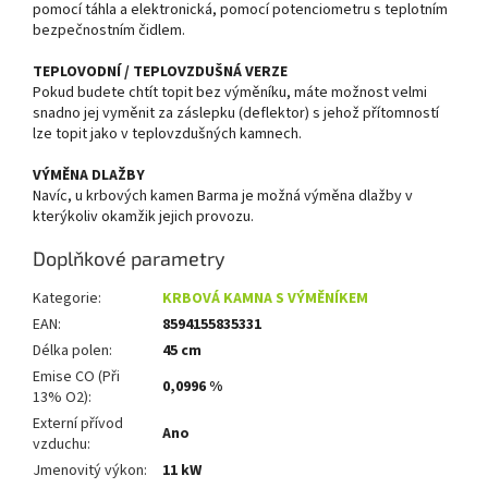
pomocí táhla a elektronická, pomocí potenciometru s teplotním
bezpečnostním čidlem.
TEPLOVODNÍ / TEPLOVZDUŠNÁ VERZE
Pokud budete chtít topit bez výměníku, máte možnost velmi
snadno jej vyměnit za záslepku (deflektor) s jehož přítomností
lze topit jako v teplovzdušných kamnech.
VÝMĚNA DLAŽBY
Navíc, u krbových kamen Barma je možná výměna dlažby v
kterýkoliv okamžik jejich provozu.
Doplňkové parametry
Kategorie
:
KRBOVÁ KAMNA S VÝMĚNÍKEM
EAN
:
8594155835331
Délka polen
:
45 cm
Emise CO (Při
0,0996 %
13% O2)
:
Externí přívod
Ano
vzduchu
:
Jmenovitý výkon
:
11 kW