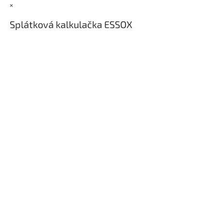
t
×
í
Splátková kalkulačka ESSOX