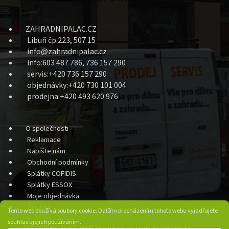
ZAHRADNIPALAC.CZ
Libuň čp.223, 507 15
info@zahradnipalac.cz
info:603 487 786, 736 157 290
servis:+420 736 157 290
objednávky:+420 730 101 004
prodejna:+420 493 620 976
O společnosti
Reklamace
Napište nám
Obchodní podmínky
Splátky COFIDIS
Splátky ESSOX
Moje objednávka
Zásady
Tento web používá soubory cookie. Dalším procházením tohoto webu vyjadřujete
souhlas s jejich používáním.
ZAHRADNIPALAC.CZ, M&M Technika s.r.o. Libuň čp.223, 507 15,