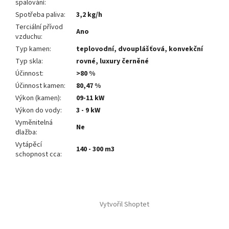
spalování
:
Spotřeba paliva
:
3,2 kg/h
Terciální přívod
Ano
vzduchu
:
Typ kamen
:
teplovodní, dvouplášťová, konvekční
Typ skla
:
rovné, luxury černěné
Účinnost
:
>80 %
Účinnost kamen
:
80,47 %
Výkon (kamen)
:
09-11 kW
Výkon do vody
:
3 - 9 kW
Vyměnitelná
Ne
dlažba
:
Vytápěcí
140 - 300 m3
schopnost cca
:
Z
á
Vytvořil Shoptet
p
a