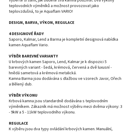
Vyberte si sami, jak budete svá kamna používat. Dva výkony
teplovodních výměníků a možnost provozovat jako
teplovzdušná, to je Aquaflam VARIO!
DESIGN, BARVA, VÝKON, REGULACE
4 DESIGNOVÉ ŘADY
Saporo, Kalmar, Lend a Barma je kompletní designová nabídka
kamen Aquaflam Vario.
VÝBĚR BAREVNÉ VARIANTY
U krbových kamen Saporo, Lend, Kalmar je k dispozici 5
barevných variant - šedá, krémová, červená a dvě luxusní -
hnědá sametová a krémová metalická.
Kamna Barma jsou dodávána s dlažbou ve vzorech Javor, Ořech
a Bělený dub.
VÝBĚR VÝKONU
Krbová kamna jsou standardně dodávána s teplovodním
výměníkem. Zákazník má možnost výběru mezi dvěma výkony: 3
- 9kW a 5 - 11kW teplovodního výkonu.
REGULACE
K výběru jsou dva typy ovládání krbových kamen. Manuální,