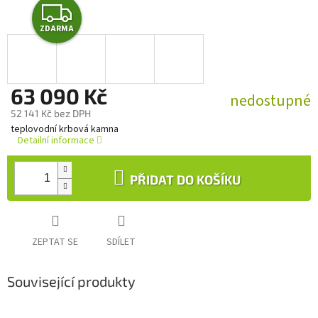
Z
ZDARMA
D
A
63 090 Kč
R
nedostupné
52 141 Kč bez DPH
M
Měrná
teplovodní krbová kamna
cena:
Detailní informace
A
PŘIDAT DO KOŠÍKU
ZEPTAT SE
SDÍLET
Související produkty