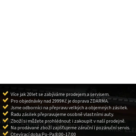
Více jak 20let se zabýváme prodejem a servisem.
Pro objednávky nad 2999Kč je doprava ZDARMA.
Jsme odborníci na přepravu velkých a objemných zásilek.
Řadu zásilek přepravujeme osobně vlastními auty.
Zboží si můžete prohlédnout i zakoupit v naší prodejně.
Na prodávané zboží zajišťujeme záruční i pozáruční servis.
Otevírací doba:Po-Pa:8:00-17:00