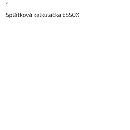
t
×
í
Splátková kalkulačka ESSOX