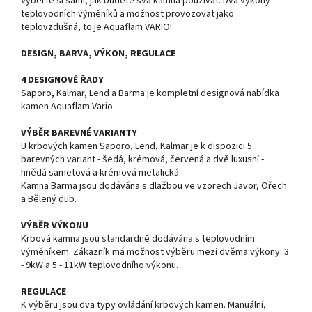
Vyberte si sami, jak budete svá kamna používat. Dva výkony
teplovodních výměníků a možnost provozovat jako
teplovzdušná, to je Aquaflam VARIO!
DESIGN, BARVA, VÝKON, REGULACE
4 DESIGNOVÉ ŘADY
Saporo, Kalmar, Lend a Barma je kompletní designová nabídka
kamen Aquaflam Vario.
VÝBĚR BAREVNÉ VARIANTY
U krbových kamen Saporo, Lend, Kalmar je k dispozici 5
barevných variant - šedá, krémová, červená a dvě luxusní -
hnědá sametová a krémová metalická.
Kamna Barma jsou dodávána s dlažbou ve vzorech Javor, Ořech
a Bělený dub.
VÝBĚR VÝKONU
Krbová kamna jsou standardně dodávána s teplovodním
výměníkem. Zákazník má možnost výběru mezi dvěma výkony: 3
- 9kW a 5 - 11kW teplovodního výkonu.
REGULACE
K výběru jsou dva typy ovládání krbových kamen. Manuální,