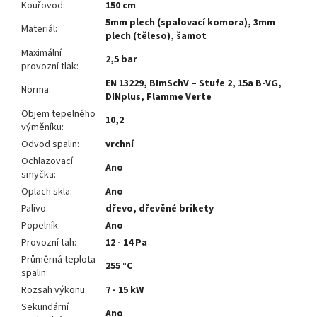
Kouřovod
:
150 cm
5mm plech (spalovací komora), 3mm
Materiál
:
plech (těleso), šamot
Maximální
2,5 bar
provozní tlak
:
EN 13229, BImSchV – Stufe 2, 15a B-VG,
Norma
:
DINplus, Flamme Verte
Objem tepelného
10,2
výměníku
:
Odvod spalin
:
vrchní
Ochlazovací
Ano
smyčka
:
Oplach skla
:
Ano
Palivo
:
dřevo, dřevěné brikety
Popelník
:
Ano
Provozní tah
:
12 - 14 Pa
Průměrná teplota
255 °C
spalin
:
Rozsah výkonu
:
7 - 15 kW
Sekundární
Ano