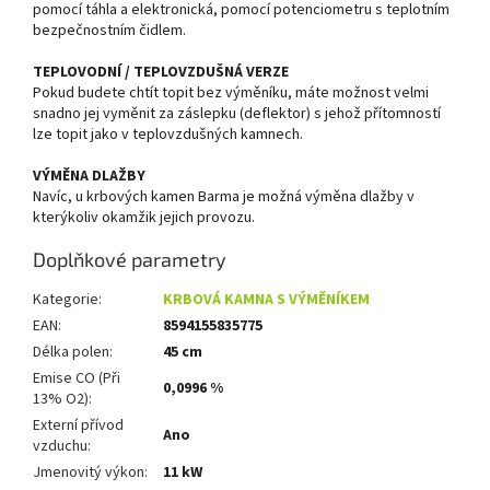
pomocí táhla a elektronická, pomocí potenciometru s teplotním
bezpečnostním čidlem.
TEPLOVODNÍ / TEPLOVZDUŠNÁ VERZE
Pokud budete chtít topit bez výměníku, máte možnost velmi
snadno jej vyměnit za záslepku (deflektor) s jehož přítomností
lze topit jako v teplovzdušných kamnech.
VÝMĚNA DLAŽBY
Navíc, u krbových kamen Barma je možná výměna dlažby v
kterýkoliv okamžik jejich provozu.
Doplňkové parametry
Kategorie
:
KRBOVÁ KAMNA S VÝMĚNÍKEM
EAN
:
8594155835775
Délka polen
:
45 cm
Emise CO (Při
0,0996 %
13% O2)
:
Externí přívod
Ano
vzduchu
:
Jmenovitý výkon
:
11 kW