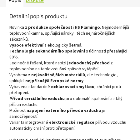
Popis
Diskuze
Detailní popis produktu
Novinka
z produkce společnosti HS Flamingo
. Nejmodernější
teplovodní kamna, splňující nároky i těch nejnáročnějších
zákazníků.
Vysoce efektivní
a ekologicky šetrná.
Technologie sekundárního spalování
s účinností přesahující
80%.
Jedinečné řešení, které nabízí
jednoduchý přechod
z
teplovodního na teplovzdušný způsob vytápění.
Vyrobena
z nejkvalitnějších materiálů
, dle technologie,
splňující
nejpřísnější Evropské normy
.
Vybavena standardně
ochlazovací smyčkou
, chránící proti
přetopení.
Přívod terciálního vzduchu
pro dokonalé spalování a stálý
přísun vzduchu.
Možnost
napojení externího přívodu vzduchu
je
samozřejmostí.
Varianta integrované
elektronické regulace
přívodu vzduchu
automaticky chrání proti přetopení.