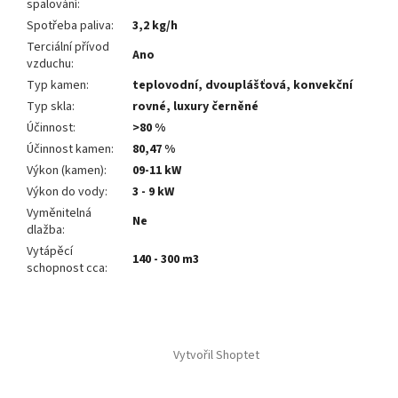
spalování
:
Spotřeba paliva
:
3,2 kg/h
Terciální přívod
Ano
vzduchu
:
Typ kamen
:
teplovodní, dvouplášťová, konvekční
Typ skla
:
rovné, luxury černěné
Účinnost
:
>80 %
Účinnost kamen
:
80,47 %
Výkon (kamen)
:
09-11 kW
Výkon do vody
:
3 - 9 kW
Vyměnitelná
Ne
dlažba
:
Vytápěcí
140 - 300 m3
schopnost cca
:
Z
á
Vytvořil Shoptet
p
a