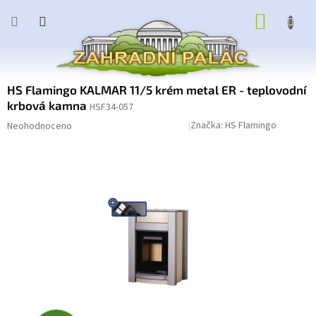
Přejít
NÁKUP
na
obsah
KOŠÍK
HS Flamingo KALMAR 11/5 krém metal ER - teplovodní
krbová kamna
HSF34-057
Průměrné
Podrobnosti hodnocení
Značka:
HS Flamingo
Neohodnoceno
hodnocení
produktu
je
0,0
z
5
hvězdiček.