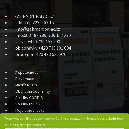
ZAHRADNIPALAC.CZ
Libuň čp.223, 507 15
info@zahradnipalac.cz
info:603 487 786, 736 157 290
servis:+420 736 157 290
objednávky:+420 730 101 004
prodejna:+420 493 620 976
O společnosti
Reklamace
Napište nám
Obchodní podmínky
Splátky COFIDIS
Splátky ESSOX
Moje objednávka
Zásady
Tento web používá soubory cookie. Dalším procházením tohoto webu vyjadřujete
souhlas s jejich používáním.
ZAHRADNIPALAC.CZ, M&M Technika s.r.o. Libuň čp.223, 507 15,