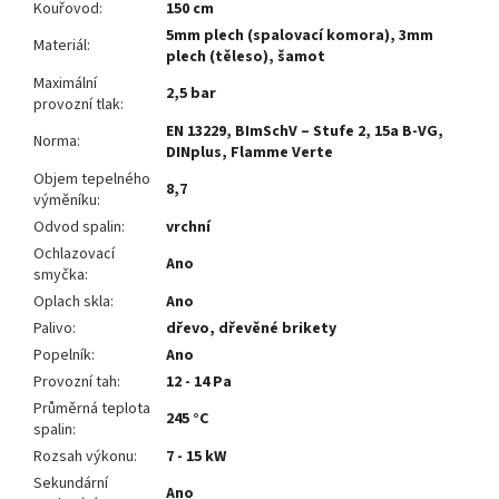
Kouřovod
:
150 cm
5mm plech (spalovací komora), 3mm
Materiál
:
plech (těleso), šamot
Maximální
2,5 bar
provozní tlak
:
EN 13229, BImSchV – Stufe 2, 15a B-VG,
Norma
:
DINplus, Flamme Verte
Objem tepelného
8,7
výměníku
:
Odvod spalin
:
vrchní
Ochlazovací
Ano
smyčka
:
Oplach skla
:
Ano
Palivo
:
dřevo, dřevěné brikety
Popelník
:
Ano
Provozní tah
:
12 - 14 Pa
Průměrná teplota
245 °C
spalin
:
Rozsah výkonu
:
7 - 15 kW
Sekundární
Ano