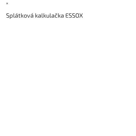
t
×
í
Splátková kalkulačka ESSOX