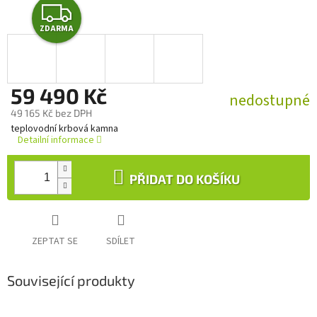
Z
ZDARMA
D
A
59 490 Kč
R
nedostupné
49 165 Kč bez DPH
M
Měrná
teplovodní krbová kamna
cena:
Detailní informace
A
PŘIDAT DO KOŠÍKU
ZEPTAT SE
SDÍLET
Související produkty