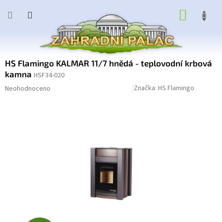
Přejít
NÁKUP
na
obsah
KOŠÍK
HS Flamingo KALMAR 11/7 hnědá - teplovodní krbová
kamna
HSF34-020
Průměrné
Podrobnosti hodnocení
Značka:
HS Flamingo
Neohodnoceno
hodnocení
produktu
je
0,0
z
5
hvězdiček.