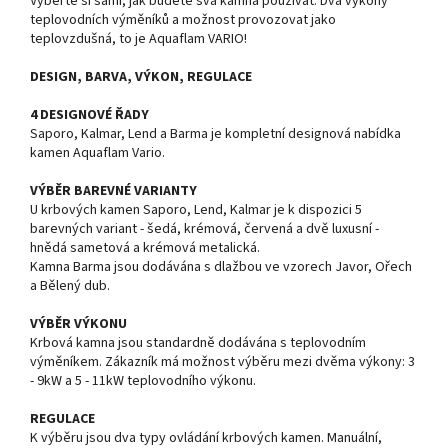
Vyberte si sami, jak budete svá kamna používat. Dva výkony
teplovodních výměníků a možnost provozovat jako
teplovzdušná, to je Aquaflam VARIO!
DESIGN, BARVA, VÝKON, REGULACE
4 DESIGNOVÉ ŘADY
Saporo, Kalmar, Lend a Barma je kompletní designová nabídka
kamen Aquaflam Vario.
VÝBĚR BAREVNÉ VARIANTY
U krbových kamen Saporo, Lend, Kalmar je k dispozici 5
barevných variant - šedá, krémová, červená a dvě luxusní -
hnědá sametová a krémová metalická.
Kamna Barma jsou dodávána s dlažbou ve vzorech Javor, Ořech
a Bělený dub.
VÝBĚR VÝKONU
Krbová kamna jsou standardně dodávána s teplovodním
výměníkem. Zákazník má možnost výběru mezi dvěma výkony: 3
- 9kW a 5 - 11kW teplovodního výkonu.
REGULACE
K výběru jsou dva typy ovládání krbových kamen. Manuální,