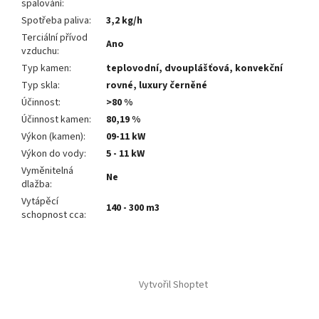
spalování
:
Spotřeba paliva
:
3,2 kg/h
Terciální přívod
Ano
vzduchu
:
Typ kamen
:
teplovodní, dvouplášťová, konvekční
Typ skla
:
rovné, luxury černěné
Účinnost
:
>80 %
Účinnost kamen
:
80,19 %
Výkon (kamen)
:
09-11 kW
Výkon do vody
:
5 - 11 kW
Vyměnitelná
Ne
dlažba
:
Vytápěcí
140 - 300 m3
schopnost cca
:
Z
á
Vytvořil Shoptet
p
a