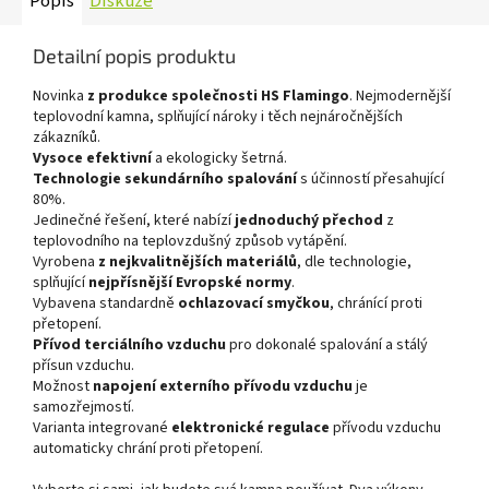
Popis
Diskuze
Detailní popis produktu
Novinka
z produkce společnosti HS Flamingo
. Nejmodernější
teplovodní kamna, splňující nároky i těch nejnáročnějších
zákazníků.
Vysoce efektivní
a ekologicky šetrná.
Technologie sekundárního spalování
s účinností přesahující
80%.
Jedinečné řešení, které nabízí
jednoduchý přechod
z
teplovodního na teplovzdušný způsob vytápění.
Vyrobena
z nejkvalitnějších materiálů
, dle technologie,
splňující
nejpřísnější Evropské normy
.
Vybavena standardně
ochlazovací smyčkou
, chránící proti
přetopení.
Přívod terciálního vzduchu
pro dokonalé spalování a stálý
přísun vzduchu.
Možnost
napojení externího přívodu vzduchu
je
samozřejmostí.
Varianta integrované
elektronické regulace
přívodu vzduchu
automaticky chrání proti přetopení.