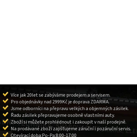
Více jak 20let se zabýváme prodejem a servisem.
Pro objednávky nad 2999Kč je doprava ZDARMA.
Jsme odborníci na přepravu velkých a objemných zásilek.
Řadu zásilek přepravujeme osobně vlastními auty.
Zboží si můžete prohlédnout i zakoupit v naší prodejně.
Na prodávané zboží zajišťujeme záruční i pozáruční servis.
Otevírací doba:Po-Pa:8:00-17:00