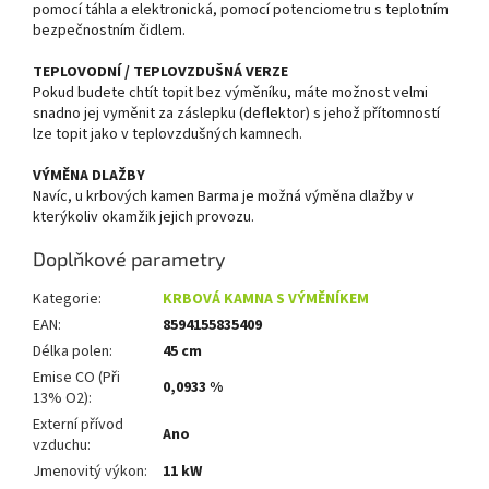
pomocí táhla a elektronická, pomocí potenciometru s teplotním
bezpečnostním čidlem.
TEPLOVODNÍ / TEPLOVZDUŠNÁ VERZE
Pokud budete chtít topit bez výměníku, máte možnost velmi
snadno jej vyměnit za záslepku (deflektor) s jehož přítomností
lze topit jako v teplovzdušných kamnech.
VÝMĚNA DLAŽBY
Navíc, u krbových kamen Barma je možná výměna dlažby v
kterýkoliv okamžik jejich provozu.
Doplňkové parametry
Kategorie
:
KRBOVÁ KAMNA S VÝMĚNÍKEM
EAN
:
8594155835409
Délka polen
:
45 cm
Emise CO (Při
0,0933 %
13% O2)
:
Externí přívod
Ano
vzduchu
:
Jmenovitý výkon
:
11 kW