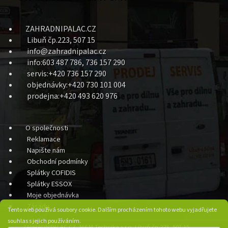
ZAHRADNIPALAC.CZ
Libuň čp.223, 507 15
info@zahradnipalac.cz
info:603 487 786, 736 157 290
servis:+420 736 157 290
objednávky:+420 730 101 004
prodejna:+420 493 620 976
O společnosti
Reklamace
Napište nám
Obchodní podmínky
Splátky COFIDIS
Splátky ESSOX
Moje objednávka
Zásady
Tento web používá soubory cookie. Dalším procházením tohoto webu vyjadřujete
souhlas s jejich používáním.
ZAHRADNIPALAC.CZ, M&M Technika s.r.o. Libuň čp.223, 507 15,