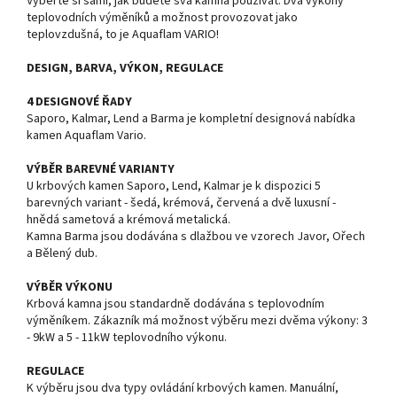
Vyberte si sami, jak budete svá kamna používat. Dva výkony
teplovodních výměníků a možnost provozovat jako
teplovzdušná, to je Aquaflam VARIO!
DESIGN, BARVA, VÝKON, REGULACE
4 DESIGNOVÉ ŘADY
Saporo, Kalmar, Lend a Barma je kompletní designová nabídka
kamen Aquaflam Vario.
VÝBĚR BAREVNÉ VARIANTY
U krbových kamen Saporo, Lend, Kalmar je k dispozici 5
barevných variant - šedá, krémová, červená a dvě luxusní -
hnědá sametová a krémová metalická.
Kamna Barma jsou dodávána s dlažbou ve vzorech Javor, Ořech
a Bělený dub.
VÝBĚR VÝKONU
Krbová kamna jsou standardně dodávána s teplovodním
výměníkem. Zákazník má možnost výběru mezi dvěma výkony: 3
- 9kW a 5 - 11kW teplovodního výkonu.
REGULACE
K výběru jsou dva typy ovládání krbových kamen. Manuální,