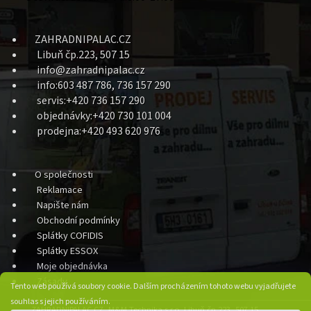
ZAHRADNIPALAC.CZ
Libuň čp.223, 507 15
info@zahradnipalac.cz
info:603 487 786, 736 157 290
servis:+420 736 157 290
objednávky:+420 730 101 004
prodejna:+420 493 620 976
O společnosti
Reklamace
Napište nám
Obchodní podmínky
Splátky COFIDIS
Splátky ESSOX
Moje objednávka
Zásady
Tento web používá soubory cookie. Dalším procházením tohoto webu vyjadřujete
souhlas s jejich používáním.
ZAHRADNIPALAC.CZ, M&M Technika s.r.o. Libuň čp.223, 507 15,