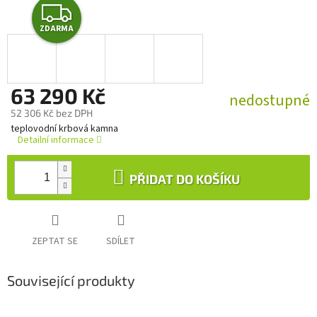
Z
ZDARMA
D
A
63 290 Kč
R
nedostupné
52 306 Kč bez DPH
M
Měrná
teplovodní krbová kamna
cena:
Detailní informace
A
PŘIDAT DO KOŠÍKU
ZEPTAT SE
SDÍLET
Související produkty