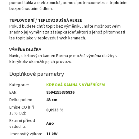
pomocí táhla a elektronická, pomocí potenciometru s teplotním
bezpečnostním čidlem.
TEPLOVODNÍ / TEPLOVZDUŠNÁ VERZE
Pokud budete chtít topit bez výměníku, máte možnost velmi
snadno jej vyměnit za záslepku (deflektor) s jehož přítomností
lze topit jako v teplovzdušných kamnech.
VÝMĚNA DLAŽBY
Navíc, u krbových kamen Barma je možná výměna dlažby v
kterýkoliv okamžik jejich provozu.
Doplňkové parametry
Kategorie
:
KRBOVÁ KAMNA S VÝMĚNÍKEM
EAN
:
8594155835836
Délka polen
:
45 cm
Emise CO (Při
0,0933 %
13% O2)
:
Externí přívod
Ano
vzduchu
:
Jmenovitý výkon
:
11 kW