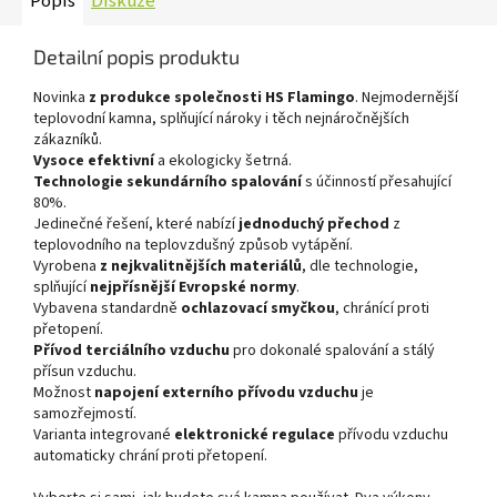
Popis
Diskuze
Detailní popis produktu
Novinka
z produkce společnosti HS Flamingo
. Nejmodernější
teplovodní kamna, splňující nároky i těch nejnáročnějších
zákazníků.
Vysoce efektivní
a ekologicky šetrná.
Technologie sekundárního spalování
s účinností přesahující
80%.
Jedinečné řešení, které nabízí
jednoduchý přechod
z
teplovodního na teplovzdušný způsob vytápění.
Vyrobena
z nejkvalitnějších materiálů
, dle technologie,
splňující
nejpřísnější Evropské normy
.
Vybavena standardně
ochlazovací smyčkou
, chránící proti
přetopení.
Přívod terciálního vzduchu
pro dokonalé spalování a stálý
přísun vzduchu.
Možnost
napojení externího přívodu vzduchu
je
samozřejmostí.
Varianta integrované
elektronické regulace
přívodu vzduchu
automaticky chrání proti přetopení.