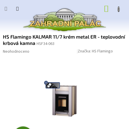
Přejít
NÁKUP
na
obsah
KOŠÍK
HS Flamingo KALMAR 11/7 krém metal ER - teplovodní
krbová kamna
HSF34-063
Průměrné
Podrobnosti hodnocení
Značka:
HS Flamingo
Neohodnoceno
hodnocení
produktu
je
0,0
z
5
hvězdiček.