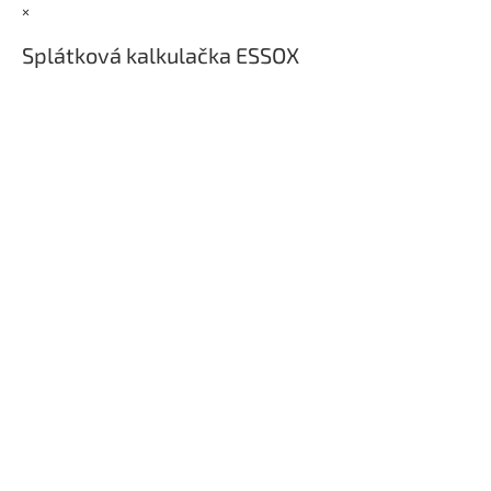
t
×
í
Splátková kalkulačka ESSOX