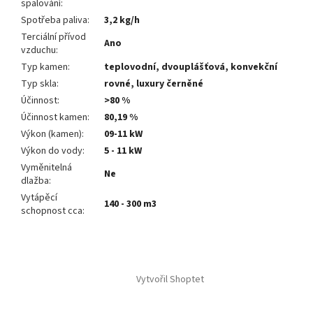
spalování
:
Spotřeba paliva
:
3,2 kg/h
Terciální přívod
Ano
vzduchu
:
Typ kamen
:
teplovodní, dvouplášťová, konvekční
Typ skla
:
rovné, luxury černěné
Účinnost
:
>80 %
Účinnost kamen
:
80,19 %
Výkon (kamen)
:
09-11 kW
Výkon do vody
:
5 - 11 kW
Vyměnitelná
Ne
dlažba
:
Vytápěcí
140 - 300 m3
schopnost cca
:
Z
á
Vytvořil Shoptet
p
a