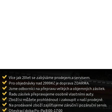
Více jak 20let se zabýváme prodejem a servisem.
Pro objednávky nad 2999Kč je doprava ZDARMA.
Jsme odborníci na přepravu velkých a objemných zásilek.
Řadu zásilek přepravujeme osobně vlastními auty.
Zboží si můžete prohlédnout i zakoupit v naší prodejně.
Na prodávané zboží zajišťujeme záruční i pozáruční servis.
Otevírací doba:Po-Pa:8:00-17:00