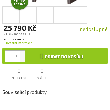
ZDARMA
D
A
25 790 Kč
R
nedostupné
21 314 Kč bez DPH
M
Měrná
krbová kamna
cena:
Detailní informace
A
PŘIDAT DO KOŠÍKU
ZEPTAT SE
SDÍLET
Související produkty