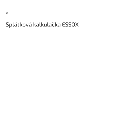
a
t
×
í
Splátková kalkulačka ESSOX