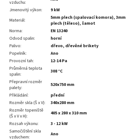
vzduchu
:
Jmenovitý výkon
:
9 kW
5mm plech (spalovací komora), 3mm
Materiál
:
plech (těleso), šamot
Norma
:
EN 13240
Odvod spalin
:
horní
Palivo
:
dřevo, dřevěné brikety
Popelník
:
Ano
Provozní tah
:
12-14 Pa
Průměrná teplota
308 °C
spalin
:
Přepravní rozměr
520x750 mm
palety
:
Přikládání
:
přední
Rozměr skla (Š x V)
:
340x280 mm
Rozměr topeniště
405 x 280 x 310 mm
(Š x V x H)
:
Rozsah výkonu
:
3 - 12 kW
Samočištění skla
Ano
vzduchem
: