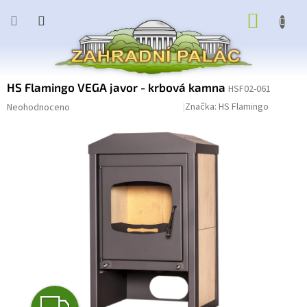
Přejít
NÁKUP
na
obsah
KOŠÍK
HS Flamingo VEGA javor - krbová kamna
HSF02-061
Průměrné
Podrobnosti hodnocení
Značka:
HS Flamingo
Neohodnoceno
hodnocení
produktu
je
0,0
z
5
hvězdiček.
Z