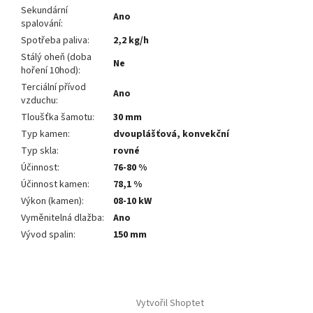
Sekundární
Ano
spalování
:
Spotřeba paliva
:
2,2 kg/h
Stálý oheň (doba
Ne
hoření 10hod)
:
Terciální přívod
Ano
vzduchu
:
Tloušťka šamotu
:
30 mm
Typ kamen
:
dvouplášťová, konvekční
Typ skla
:
rovné
Účinnost
:
76-80 %
Účinnost kamen
:
78,1 %
Výkon (kamen)
:
08-10 kW
Vyměnitelná dlažba
:
Ano
Vývod spalin
:
150 mm
Z
á
Vytvořil Shoptet
p