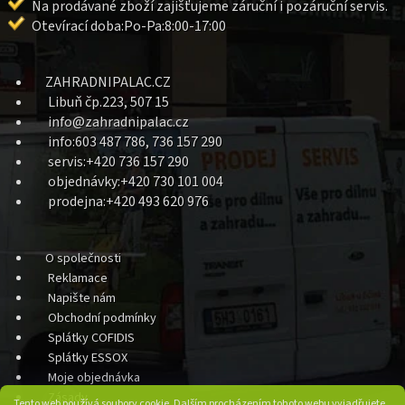
Na prodávané zboží zajišťujeme záruční i pozáruční servis.
Otevírací doba:Po-Pa:8:00-17:00
ZAHRADNIPALAC.CZ
Libuň čp.223, 507 15
info@zahradnipalac.cz
info:603 487 786, 736 157 290
servis:+420 736 157 290
objednávky:+420 730 101 004
prodejna:+420 493 620 976
O společnosti
Reklamace
Napište nám
Obchodní podmínky
Splátky COFIDIS
Splátky ESSOX
Moje objednávka
Zásady
Tento web používá soubory cookie. Dalším procházením tohoto webu vyjadřujete