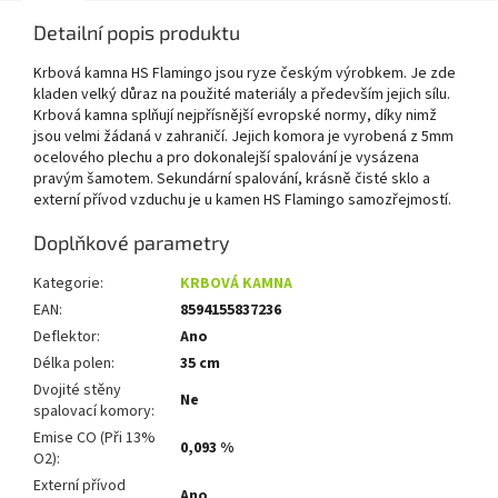
Detailní popis produktu
Krbová kamna HS Flamingo jsou ryze českým výrobkem. Je zde
kladen velký důraz na použité materiály a především jejich sílu.
Krbová kamna splňují nejpřísnější evropské normy, díky nimž
jsou velmi žádaná v zahraničí. Jejich komora je vyrobená z 5mm
ocelového plechu a pro dokonalejší spalování je vysázena
pravým šamotem. Sekundární spalování, krásně čisté sklo a
externí přívod vzduchu je u kamen HS Flamingo samozřejmostí.
Doplňkové parametry
Kategorie
:
KRBOVÁ KAMNA
EAN
:
8594155837236
Deflektor
:
Ano
Délka polen
:
35 cm
Dvojité stěny
Ne
spalovací komory
:
Emise CO (Při 13%
0,093 %
O2)
:
Externí přívod
Ano