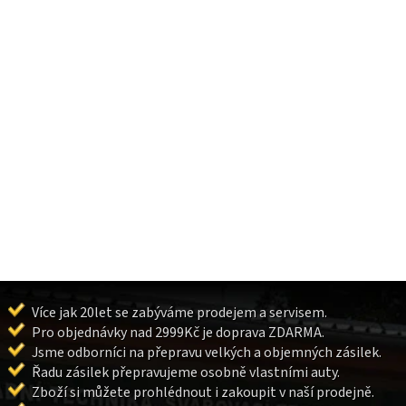
Více jak 20let se zabýváme prodejem a servisem.
Pro objednávky nad 2999Kč je doprava ZDARMA.
Jsme odborníci na přepravu velkých a objemných zásilek.
Řadu zásilek přepravujeme osobně vlastními auty.
Zboží si můžete prohlédnout i zakoupit v naší prodejně.