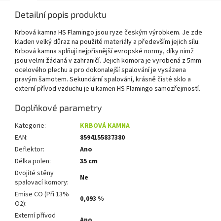
Detailní popis produktu
Krbová kamna HS Flamingo jsou ryze českým výrobkem. Je zde
kladen velký důraz na použité materiály a především jejich sílu.
Krbová kamna splňují nejpřísnější evropské normy, díky nimž
jsou velmi žádaná v zahraničí. Jejich komora je vyrobená z 5mm
ocelového plechu a pro dokonalejší spalování je vysázena
pravým šamotem. Sekundární spalování, krásně čisté sklo a
externí přívod vzduchu je u kamen HS Flamingo samozřejmostí.
Doplňkové parametry
Kategorie
:
KRBOVÁ KAMNA
EAN
:
8594155837380
Deflektor
:
Ano
Délka polen
:
35 cm
Dvojité stěny
Ne
spalovací komory
:
Emise CO (Při 13%
0,093 %
O2)
:
Externí přívod
Ano