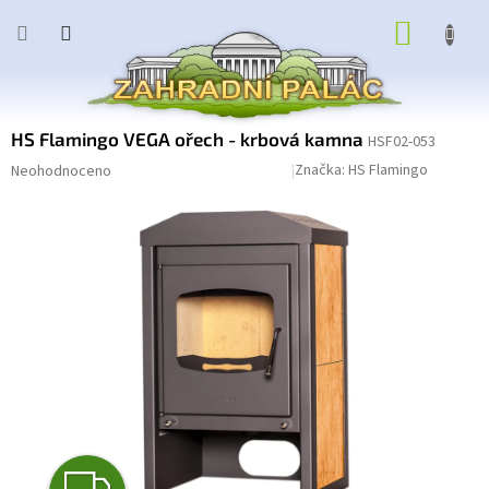
Přejít
NÁKUP
na
obsah
KOŠÍK
HS Flamingo VEGA ořech - krbová kamna
HSF02-053
Průměrné
Podrobnosti hodnocení
Značka:
HS Flamingo
Neohodnoceno
hodnocení
produktu
je
0,0
z
5
hvězdiček.
Z