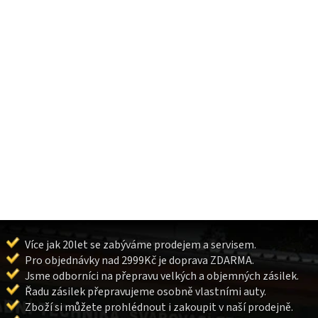
Více jak 20let se zabýváme prodejem a servisem.
Pro objednávky nad 2999Kč je doprava ZDARMA.
Jsme odborníci na přepravu velkých a objemných zásilek.
Řadu zásilek přepravujeme osobně vlastními auty.
Zboží si můžete prohlédnout i zakoupit v naší prodejně.