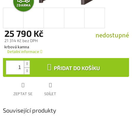
ZDARMA
D
A
25 790 Kč
R
nedostupné
21 314 Kč bez DPH
M
Měrná
krbová kamna
cena:
Detailní informace
A
PŘIDAT DO KOŠÍKU
ZEPTAT SE
SDÍLET
Související produkty