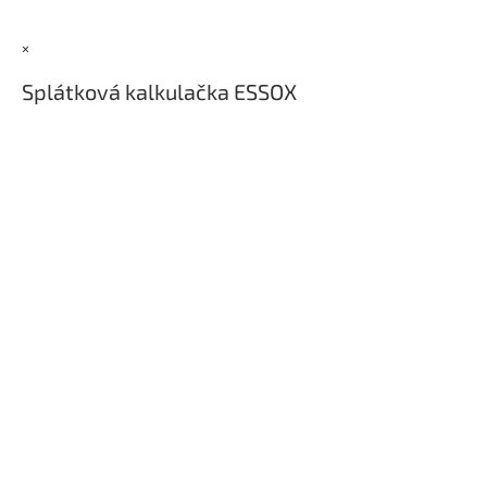
a
t
×
í
Splátková kalkulačka ESSOX