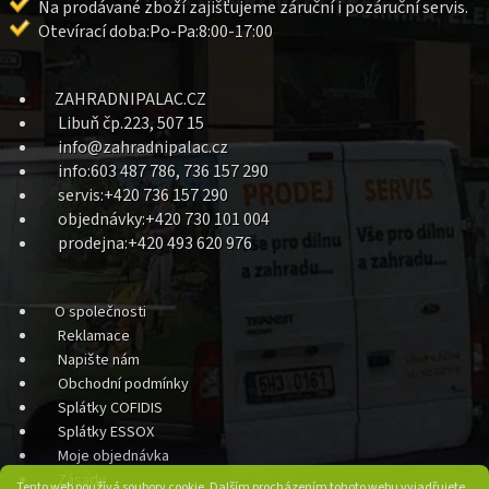
Na prodávané zboží zajišťujeme záruční i pozáruční servis.
Otevírací doba:Po-Pa:8:00-17:00
ZAHRADNIPALAC.CZ
Libuň čp.223, 507 15
info@zahradnipalac.cz
info:603 487 786, 736 157 290
servis:+420 736 157 290
objednávky:+420 730 101 004
prodejna:+420 493 620 976
O společnosti
Reklamace
Napište nám
Obchodní podmínky
Splátky COFIDIS
Splátky ESSOX
Moje objednávka
Zásady
Tento web používá soubory cookie. Dalším procházením tohoto webu vyjadřujete