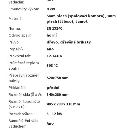
vzduchu
:
Jmenovitý výkon
:
9 kW
5mm plech (spalovací komora), 3mm
Materiál
:
plech (těleso), šamot
Norma
:
EN 13240
Odvod spalin
:
horní
Palivo
:
dřevo, dřevěné brikety
Popelník
:
Ano
Provozní tah
:
12-14 Pa
Průměrná teplota
308 °C
spalin
:
Přepravní rozměr
520x750 mm
palety
:
Přikládání
:
přední
Rozměr skla (Š x V)
:
340x280 mm
Rozměr topeniště
405 x 280 x 310 mm
(Š x V x H)
:
Rozsah výkonu
:
3 - 12 kW
Samočištění skla
Ano
vzduchem
: