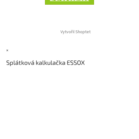
Z
á
Vytvořil Shoptet
p
a
t
×
í
Splátková kalkulačka ESSOX