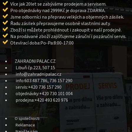
Více jak 20let se zabýváme prodejem a servisem.
Pro objednávky nad 2999Kč je doprava ZDARMA.
Jsme odborníci na přepravu velkých a objemných zásilek.
Řadu zásilek přepravujeme osobně vlastními auty.
Zboží si můžete prohlédnout i zakoupit v naší prodejně.
Na prodávané zboží zajišťujeme záruční i pozáruční servis.
Otevírací doba:Po-Pa:8:00-17:00
ZAHRADNIPALAC.CZ
Libuň čp.223, 507 15
info@zahradnipalac.cz
info:603 487 786, 736 157 290
servis:+420 736 157 290
objednávky:+420 730 101 004
prodejna:+420 493 620 976
O společnosti
Reklamace
Napište nám