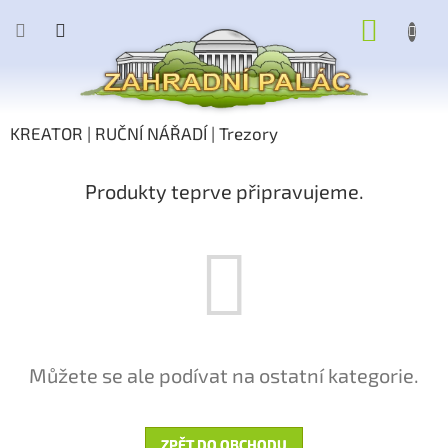
Přejít
NÁKUP
na
obsah
KOŠÍK
KREATOR | RUČNÍ NÁŘADÍ | Trezory
Produkty teprve připravujeme.
Můžete se ale podívat na ostatní kategorie.
ZPĚT DO OBCHODU