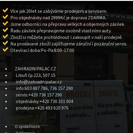
Více jak 20let se zabýváme prodejem a servisem.
Pro objednávky nad 2999Kč je doprava ZDARMA.
Jsme odborníci na přepravu velkých a objemných zásilek.
Řadu zásilek přepravujeme osobně vlastními auty.
Zboží si můžete prohlédnout i zakoupit v naší prodejně.
Na prodávané zboží zajišťujeme záruční i pozáruční servis.
Otevírací doba:Po-Pa:8:00-17:00
ZAHRADNIPALAC.CZ
Libuň čp.223, 507 15
info@zahradnipalac.cz
info:603 487 786, 736 157 290
servis:+420 736 157 290
objednávky:+420 730 101 004
prodejna:+420 493 620 976
O společnosti