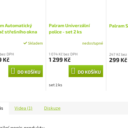
am Automatický
Palram Univerzální
Palram S
ač střešního okna
police - set 2 ks
nedostupné
Skladem
 bez DPH
1 074 Kč bez DPH
247 Kč bez
9 Kč
1 299 Kč
299 Kč
DO KOŠÍKU
DO KOŠÍKU
set 2 ks
is
Videa (1)
Diskuze
ailní popis produktu