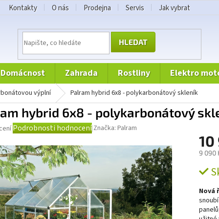
Kontakty
O nás
Prodejna
Servis
Jak vybrat
HLEDAT
domácnost
zahrada
rostliny
elektro mot
arbonátovou výplní
Palram hybrid 6x8 - polykarbonátový skleník
ram hybrid 6x8 - polykarbonátový skl
né
Podrobnosti hodnocení
Značka:
Palram
cení
ní
10
u
9 090 
Měrná
S
cena:
Nová ř
ek.
snoubí
panelů