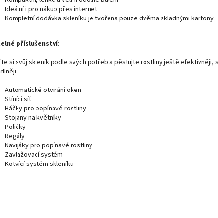
Kompaktní, lehké a velmi odolné balení
Ideální i pro nákup přes internet
Kompletní dodávka skleníku je tvořena pouze dvěma skladnými kartony
telné příslušenství
:
te si svůj skleník podle svých potřeb a pěstujte rostliny ještě efektivněji, 
dlněji
Automatické otvírání oken
Stínící síť
Háčky pro popínavé rostliny
Stojany na květníky
Poličky
Regály
Navijáky pro popínavé rostliny
Zavlažovací systém
Kotvící systém skleníku