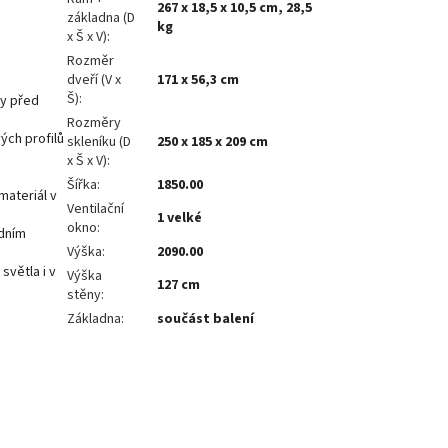
267 x 18,5 x 10,5 cm, 28,5
základna (D
kg
x Š x V)
:
Rozměr
dveří (V x
171 x 56,3 cm
Š)
:
ny před
Rozměry
ých profilů
skleníku (D
250 x 185 x 209 cm
x Š x V)
:
Šířka
:
1850.00
materiál v
Ventilační
1 velké
okno
:
edním
Výška
:
2090.00
světla i v
Výška
127 cm
stěny
:
Základna
:
součást balení