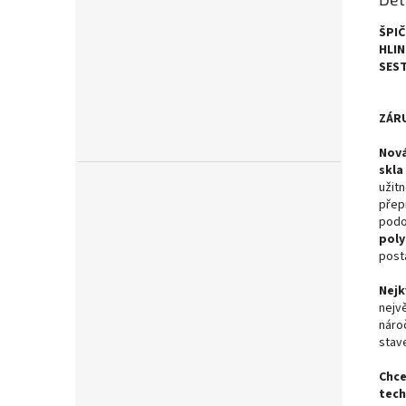
ŠPI
HLIN
SEST
ZÁRU
Nová
skla
užitn
přep
podo
poly
post
Nejk
nejvě
náro
stav
Chce
tech