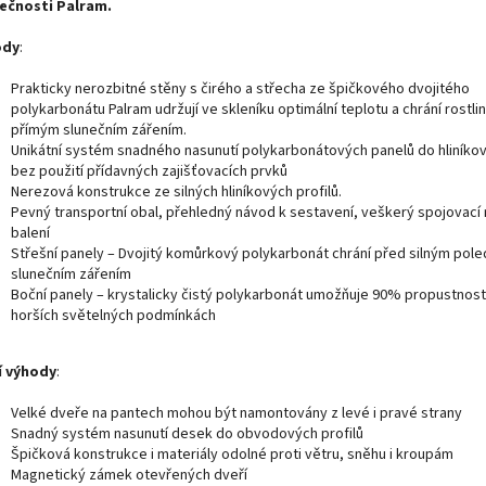
ečnosti Palram.
ody
:
Prakticky nerozbitné stěny s čirého a střecha ze špičkového dvojitého
polykarbonátu Palram udržují ve skleníku optimální teplotu a chrání rostli
přímým slunečním zářením.
Unikátní systém snadného nasunutí polykarbonátových panelů do hliníkov
bez použití přídavných zajišťovacích prvků
Nerezová konstrukce ze silných hliníkových profilů.
Pevný transportní obal, přehledný návod k sestavení, veškerý spojovací 
balení
Střešní panely – Dvojitý komůrkový polykarbonát chrání před silným pol
slunečním zářením
Boční panely – krystalicky čistý polykarbonát umožňuje 90% propustnost 
horších světelných podmínkách
í výhody
:
Velké dveře na pantech mohou být namontovány z levé i pravé strany
Snadný systém nasunutí desek do obvodových profilů
Špičková konstrukce i materiály odolné proti větru, sněhu i kroupám
Magnetický zámek otevřených dveří