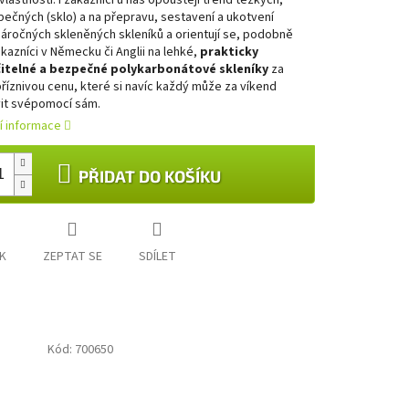
vlastnosti. I zákazníci u nás opouštějí trend těžkých,
ečných (sklo) a na přepravu, sestavení a ukotvení
náročných skleněných skleníků a orientují se, podobně
kazníci v Německu či Anglii na lehké,
prakticky
čitelné a bezpečné polykarbonátové skleníky
za
příznivou cenu, které si navíc každý může za víkend
it svépomocí sám.
ní informace
PŘIDAT DO KOŠÍKU
K
ZEPTAT SE
SDÍLET
Kód:
700650