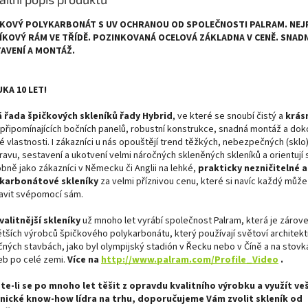
ČKOVÝ POLYKARBONÁT S UV OCHRANOU OD SPOLEČNOSTI PALRAM. NEJ
ÍKOVÝ RÁM VE TŘÍDĚ. POZINKOVANÁ OCELOVÁ ZÁKLADNA V CENĚ. SNAD
AVENÍ A MONTÁŽ.
KA 10 LET!
 řada špičkových skleníků řady Hybrid
, ve které se snoubí čistý a
krás
připomínajících bočních panelů, robustní konstrukce, snadná montáž a dok
é vlastnosti. I zákazníci u nás opouštějí trend těžkých, nebezpečných (sklo)
ravu, sestavení a ukotvení velmi náročných skleněných skleníků a orientují 
bně jako zákazníci v Německu či Anglii na lehké,
prakticky nezničitelné 
karbonátové skleníky
za velmi příznivou cenu, které si navíc každý může
avit svépomocí sám.
valitnější skleníky
už mnoho let vyrábí společnost Palram, která je zárove
tších výrobců špičkového polykarbonátu, který používají světoví architekti 
čných stavbách, jako byl olympijský stadión v Řecku nebo v Číně a na stovk
eb po celé zemi.
Více na
http://www.palram.com/Profile_Video
.
te-li se po mnoho let těšit z opravdu kvalitního výrobku a využít ve
nické know-how lídra na trhu, doporučujeme Vám zvolit skleník od