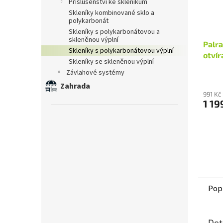
příslušenství ke skleníkům
skleníky kombinované sklo a
polykarbonát
skleníky s polykarbonátovou a
skleněnou výplní
Palr
skleníky s polykarbonátovou výplní
otvír
skleníky se skleněnou výplní
závlahové systémy
Zahrada
991 Kč
1 19
Pop
Det