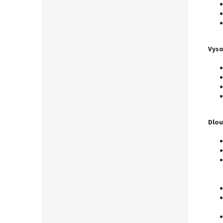
Vyso
Dlou