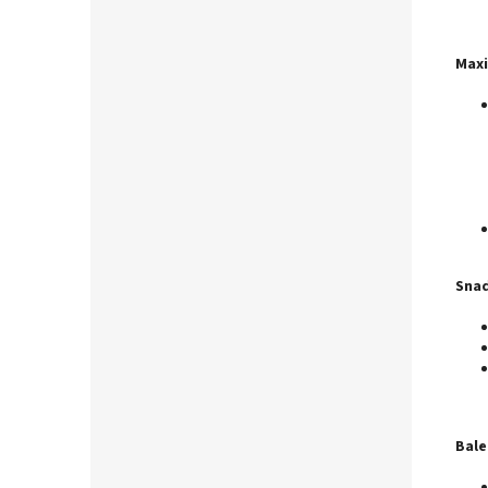
Maxi
Snad
Bale