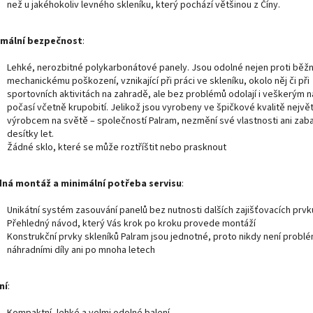
než u jakéhokoliv levného skleníku, který pochází většinou z Číny.
mální bezpečnost
:
Lehké, nerozbitné polykarbonátové panely. Jsou odolné nejen proti bě
mechanickému poškození, vznikající při práci ve skleníku, okolo něj či při
sportovních aktivitách na zahradě, ale bez problémů odolají i veškerým 
počasí včetně krupobití. Jelikož jsou vyrobeny ve špičkové kvalitě nejvě
výrobcem na světě – společností Palram, nezmění své vlastnosti ani zab
desítky let.
Žádné sklo, které se může roztříštit nebo prasknout
ná montáž a minimální potřeba servisu
:
Unikátní systém zasouvání panelů bez nutnosti dalších zajišťovacích prvk
Přehledný návod, který Vás krok po kroku provede montáží
Konstrukční prvky skleníků Palram jsou jednotné, proto nikdy není problé
náhradními díly ani po mnoha letech
ní
: