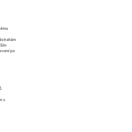
žnému
nástrahám
tším
arvení po
ů
m s