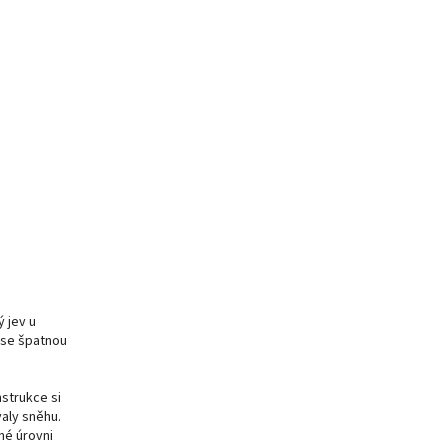
 jev u
a se špatnou
nstrukce si
valy sněhu.
iné úrovni