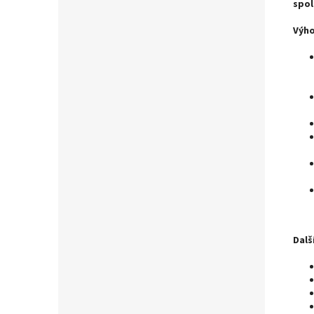
spol
Výh
Dalš