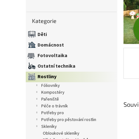
n
e
Přeskočit
l
Kategorie
kategorie
Děti
Domácnost
Fotovoltaika
Ostatní technika
Rostliny
fóliovníky
kompostéry
pařeniště
Souvi
péče o trávník
potřeby pro
potřeby pro pěstování rostlin
skleníky
obloukové skleníky