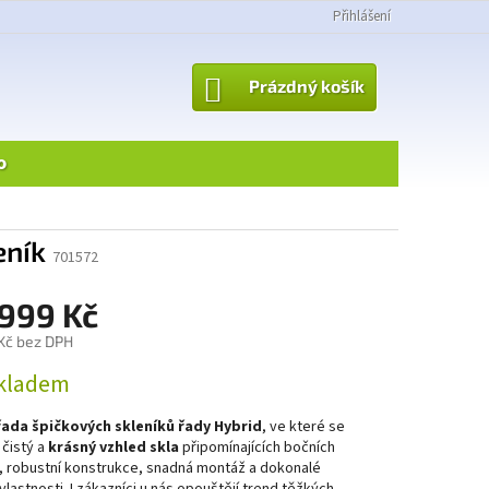
Přihlášení
NÁKUPNÍ
Prázdný košík
KOŠÍK
o
eník
701572
 999 Kč
Kč bez DPH
kladem
ada špičkových skleníků řady Hybrid
, ve které se
 čistý a
krásný vzhled skla
připomínajících bočních
, robustní konstrukce, snadná montáž a dokonalé