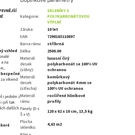
PEVNĚJŠÍ
SKLENÍKY S
NÉ
Kategorie
:
POLYKARBONÁTOVOU
VÝPLNÍ
Záruka
:
10 let
EAN
:
7290103110697
Barva rámu
:
stříbrná
ný vzhled
Délka
:
2500.00
onalé
Materiál
luxusní čirý
 a na
desek
polykarbonát se 100% UV
se,
(stěny)
:
ochranou
a bezpečné
Materiál
komůrkový
 za víkend
desek
polykarbonát 4 mm se
(střecha)
:
100% UV ochranou
Materiál
rozšířené hliníkové
ň i jedním z
rámu
:
profily
i při tak
ách dalších
Panely (D x
120 x 62 x 10 cm, 13,5 kg
Š x V)
:
Plocha
4,63 m2
škeré
skleníku
:
Rám +