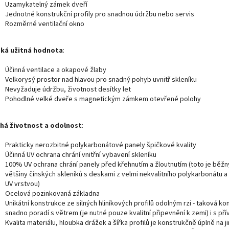
Uzamykatelný zámek dveří
Jednotné konstrukční profily pro snadnou údržbu nebo servis
Rozměrné ventilační okno
ká užitná hodnota
:
Účinná ventilace a okapové žlaby
Velkorysý prostor nad hlavou pro snadný pohyb uvnitř skleníku
Nevyžaduje údržbu, životnost desítky let
Pohodlné velké dveře s magnetickým zámkem otevřené polohy
há životnost a odolnost
:
Prakticky nerozbitné polykarbonátové panely špičkové kvality
Účinná UV ochrana chrání vnitřní vybavení skleníku
100% UV ochrana chrání panely před křehnutím a žloutnutím (toto je běžný
většiny čínských skleníků s deskami z velmi nekvalitního polykarbonátu 
UV vrstvou)
Ocelová pozinkovaná základna
Unikátní konstrukce ze silných hliníkových profilů odolným rzi - taková ko
snadno poradí s větrem (je nutné pouze kvalitní připevnění k zemi) i s pří
Kvalita materiálu, hloubka drážek a šířka profilů je konstrukčně úplně na j