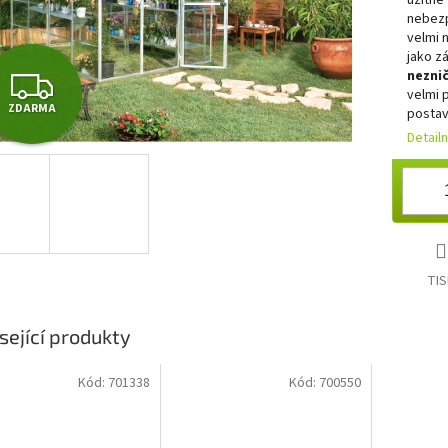
užitné 
nebezp
velmi 
jako zá
Z
nezni
velmi 
ZDARMA
postav
D
Detail
A
R
M
TIS
A
sející produkty
Kód:
701338
Kód:
700550