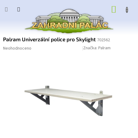
Přejít
NÁKUP
na
obsah
KOŠÍK
Palram Univerzální police pro Skylight
702562
Průměrné
Podrobnosti hodnocení
Značka:
Palram
Neohodnoceno
hodnocení
produktu
je
0,0
z
5
hvězdiček.