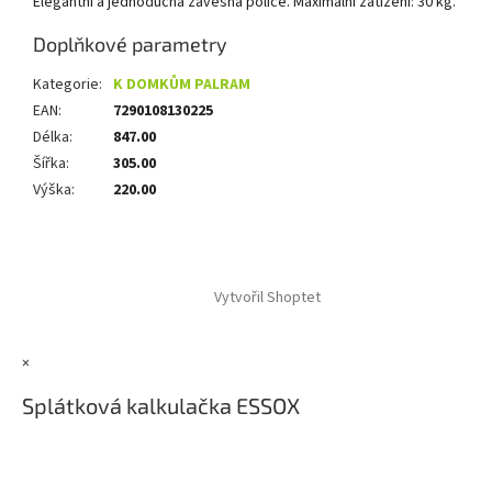
Elegantní a jednoduchá zavěsná police. Maximální zatížení: 30 kg.
Doplňkové parametry
Kategorie
:
K DOMKŮM PALRAM
EAN
:
7290108130225
Délka
:
847.00
Šířka
:
305.00
Výška
:
220.00
Z
á
Vytvořil Shoptet
p
a
t
×
í
Splátková kalkulačka ESSOX