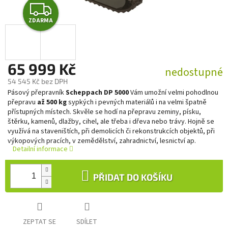
Z
ZDARMA
D
A
65 999 Kč
R
nedostupné
54 545 Kč bez DPH
M
Měrná
Pásový přepravník
Scheppach DP 5000
Vám umožní velmi pohodlnou
cena:
přepravu
až 500 kg
sypkých i pevných materiálů i na velmi špatně
A
přístupných místech. Skvěle se hodí na přepravu zeminy, písku,
štěrku, kamenů, dlažby, cihel, ale třeba i dřeva nebo trávy. Hojně se
využívá na staveništích, při demolicích či rekonstrukcích objektů, při
výkopových pracích, v zemědělství, zahradnictví, lesnictví ap.
Detailní informace
PŘIDAT DO KOŠÍKU
ZEPTAT SE
SDÍLET