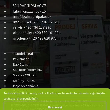
ZAHRADNIPALAC.CZ
Libuň čp.223, 507 15
info@zahradnipalac.cz
info:603 487 786, 736 157 290
servis:+420 736 157 290
objednávky:+420 730 101 004
prodejna:+420 493 620 976
O společnosti
Reklamace
Napište nám
Obchodní podmínky
Splátky COFIDIS
Splátky ESSOX
Moje objednávka
Zásady
Tento web používá soubory cookie. Dalším procházením tohoto webu vyjadřujete
souhlas s jejich používáním.
ZAHRADNIPALAC.CZ, M&M Technika s.r.o. Libuň čp.223, 507 15,
IC:27529762, DIC:CZ27529762, Společnost je zapsána v OR u KS v Hradci
Nastavení
Králové ve složce č.24340/C.