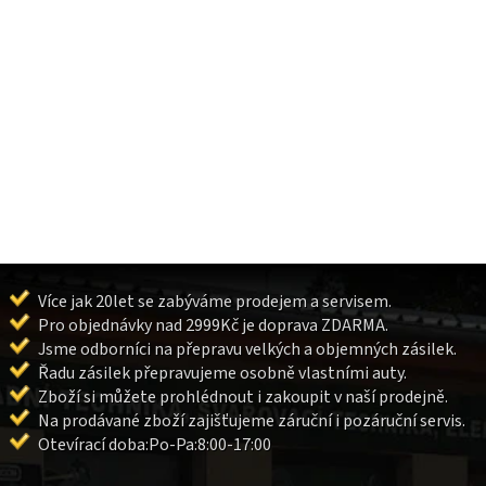
Více jak 20let se zabýváme prodejem a servisem.
Pro objednávky nad 2999Kč je doprava ZDARMA.
Jsme odborníci na přepravu velkých a objemných zásilek.
Řadu zásilek přepravujeme osobně vlastními auty.
Zboží si můžete prohlédnout i zakoupit v naší prodejně.
Na prodávané zboží zajišťujeme záruční i pozáruční servis.
Otevírací doba:Po-Pa:8:00-17:00