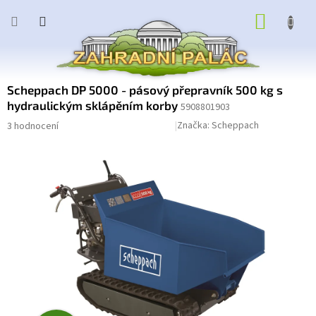
Přejít
NÁKUP
na
obsah
KOŠÍK
Scheppach DP 5000 - pásový přepravník 500 kg s
hydraulickým sklápěním korby
5908801903
Průměrné
Podrobnosti hodnocení
Značka:
Scheppach
3 hodnocení
hodnocení
produktu
je
2,3
z
5
hvězdiček.