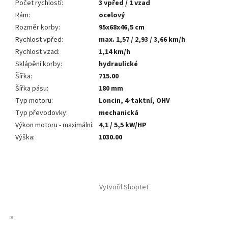
Počet rychlostí
:
3 vpřed / 1 vzad
Rám
:
ocelový
Rozměr korby
:
95x68x46,5 cm
Rychlost vpřed
:
max. 1,57 / 2,93 / 3,66 km/h
Rychlost vzad
:
1,14 km/h
Sklápění korby
:
hydraulické
Šířka
:
715.00
Šířka pásu
:
180 mm
Typ motoru
:
Loncin, 4-taktní, OHV
Typ převodovky
:
mechanická
Výkon motoru - maximální
:
4,1 / 5,5 kW/HP
Výška
:
1030.00
Z
á
Vytvořil Shoptet
p
a
t
×
í