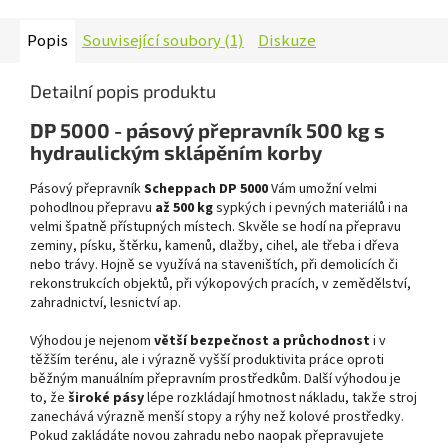
Popis
Související soubory (1)
Diskuze
Detailní popis produktu
DP 5000 - pásový přepravník 500 kg s
hydraulickým sklápěním korby
Pásový přepravník
Scheppach DP 5000
Vám umožní velmi
pohodlnou přepravu
až 500 kg
sypkých i pevných materiálů i na
velmi špatně přístupných místech. Skvěle se hodí na přepravu
zeminy, písku, štěrku, kamenů, dlažby, cihel, ale třeba i dřeva
nebo trávy. Hojně se využívá na staveništích, při demolicích či
rekonstrukcích objektů, při výkopových pracích, v zemědělství,
zahradnictví, lesnictví ap.
Výhodou je nejenom
větší bezpečnost a průchodnost
i v
těžším terénu, ale i výrazně vyšší produktivita práce oproti
běžným manuálním přepravním prostředkům. Další výhodou je
to, že
široké pásy
lépe rozkládají hmotnost nákladu, takže stroj
zanechává výrazně menší stopy a rýhy než kolové prostředky.
Pokud zakládáte novou zahradu nebo naopak přepravujete