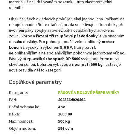
materiál již na udržovaném pozemku, tuto vlastnost velmi
oceníte.
Obsluha všech ovládacích prvků je velmi jednoduchá. Páčkami na
rukojeti snadno řídíte otáčení, brzda se aktivuje automaticky při
uvolnění páky spojky a rovněž páka ovládání hydraulického
zdvihu korby a
řazení třístupňové převodovky
je ve snadném
dosahu obsluhy. Pro pohon je použit velmi oblíbený
motor
Loncin
s vysokým výkonem
5,6 HP
, který patří k
nejoblíbenějším a nejspolehlivějším pohonným jednotkám vůbec.
Pásový přepravník
Scheppach DP 5000
svým poměrem mezi
skvělou cenou, bohatou výbavou a
nosností 500 kg
nastavuje
nová pravidla v této kategorii.
Doplňkové parametry
Kategorie
:
PÁSOVÉ A KOLOVÉ PŘEPRAVNÍKY
EAN
:
4046664026464
Boční ochrana kol
:
Ano
Délka
:
1600.00
Max. nosnost
:
500 kg
Objem motoru
:
196 ccm