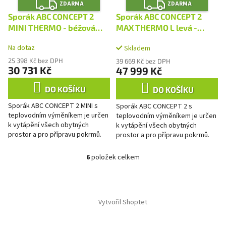
Z
Z
ZDARMA
ZDARMA
D
D
A
A
Sporák ABC CONCEPT 2
Sporák ABC CONCEPT 2
R
R
M
M
MINI THERMO - béžová
MAX THERMO L levá -
A
A
HYDRO
nerez HYDRO
Na dotaz
Skladem
25 398 Kč bez DPH
39 669 Kč bez DPH
30 731 Kč
47 999 Kč
DO KOŠÍKU
DO KOŠÍKU
Sporák ABC CONCEPT 2 MINI s
Sporák ABC CONCEPT 2 s
teplovodním výměníkem je určen
teplovodním výměníkem je určen
k vytápění všech obytných
k vytápění všech obytných
prostor a pro přípravu pokrmů.
prostor a pro přípravu pokrmů.
Velkou výhodou je jeho vysoká
Velkou výhodou je jeho vysoká
účinnost. Svým originálním...
účinnost. Svým originálním...
6
položek celkem
O
v
l
Z
á
á
d
Vytvořil Shoptet
p
a
a
c