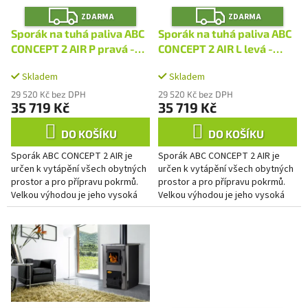
r
Z
Z
u
o
ZDARMA
ZDARMA
D
D
A
A
k
d
Sporák na tuhá paliva ABC
Sporák na tuhá paliva ABC
R
R
t
u
M
M
CONCEPT 2 AIR P pravá -
CONCEPT 2 AIR L levá -
A
A
ů
k
nerez
nerez
t
Skladem
Skladem
ů
29 520 Kč bez DPH
29 520 Kč bez DPH
35 719 Kč
35 719 Kč
DO KOŠÍKU
DO KOŠÍKU
Sporák ABC CONCEPT 2 AIR je
Sporák ABC CONCEPT 2 AIR je
určen k vytápění všech obytných
určen k vytápění všech obytných
prostor a pro přípravu pokrmů.
prostor a pro přípravu pokrmů.
Velkou výhodou je jeho vysoká
Velkou výhodou je jeho vysoká
účinnost. Svým originálním
účinnost. Svým originálním
vzhledem se hodí do všech...
vzhledem se hodí do všech...