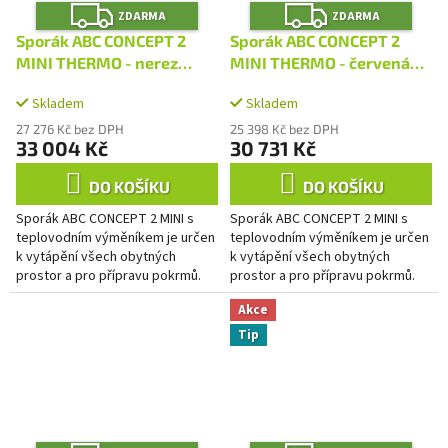
Z
Z
ZDARMA
ZDARMA
D
D
A
A
Sporák ABC CONCEPT 2
Sporák ABC CONCEPT 2
R
R
M
M
MINI THERMO - nerez
MINI THERMO - červená
A
A
HYDRO
HYDRO
Skladem
Skladem
27 276 Kč bez DPH
25 398 Kč bez DPH
33 004 Kč
30 731 Kč
DO KOŠÍKU
DO KOŠÍKU
Sporák ABC CONCEPT 2 MINI s
Sporák ABC CONCEPT 2 MINI s
teplovodním výměníkem je určen
teplovodním výměníkem je určen
k vytápění všech obytných
k vytápění všech obytných
prostor a pro přípravu pokrmů.
prostor a pro přípravu pokrmů.
Velkou výhodou je jeho vysoká
Velkou výhodou je jeho vysoká
Akce
účinnost. Svým originálním...
účinnost. Svým originálním...
Tip