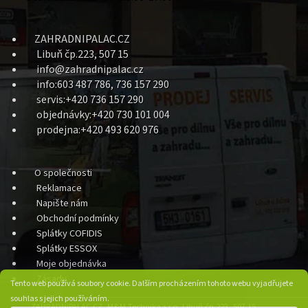
ZAHRADNIPALAC.CZ
Libuň čp.223, 507 15
info@zahradnipalac.cz
info:603 487 786, 736 157 290
servis:+420 736 157 290
objednávky:+420 730 101 004
prodejna:+420 493 620 976
O společnosti
Reklamace
Napište nám
Obchodní podmínky
Splátky COFIDIS
Splátky ESSOX
Moje objednávka
Zásady
Tento web používá soubory cookie. Dalším procházením tohoto webu vyjadřujete
souhlas s jejich používáním.
ZAHRADNIPALAC.CZ, M&M Technika s.r.o. Libuň čp.223, 507 15,