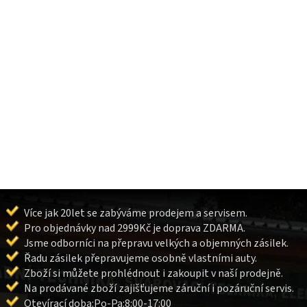
Více jak 20let se zabýváme prodejem a servisem.
Pro objednávky nad 2999Kč je doprava ZDARMA.
Jsme odborníci na přepravu velkých a objemných zásilek.
Řadu zásilek přepravujeme osobně vlastními auty.
Zboží si můžete prohlédnout i zakoupit v naší prodejně.
Na prodávané zboží zajišťujeme záruční i pozáruční servis.
Otevírací doba:Po-Pa:8:00-17:00