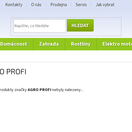
Kontakty
O nás
Prodejna
Servis
Jak vybrat
HLEDAT
domácnost
zahrada
rostliny
elektro mot
O PROFI
rodukty značky
AGRO PROFI
nebyly nalezeny...