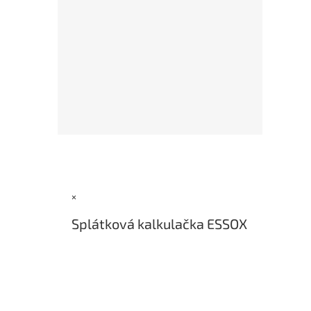
Z
á
p
a
×
t
í
Splátková kalkulačka ESSOX