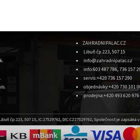
ZAHRADNIPALAC.CZ
Libuň čp.223, 507 15
k.
info@zahradnipalac.cz
info:603 487 786, 736 157 2
.
servis:+420 736 157 290
is.
objednávky:+420 730 101 0
prodejna:+420 493 620 976
ibuň čp.223, 507 15, IC:27529762, DIC:CZ27529762, Společnost je zapsána v 