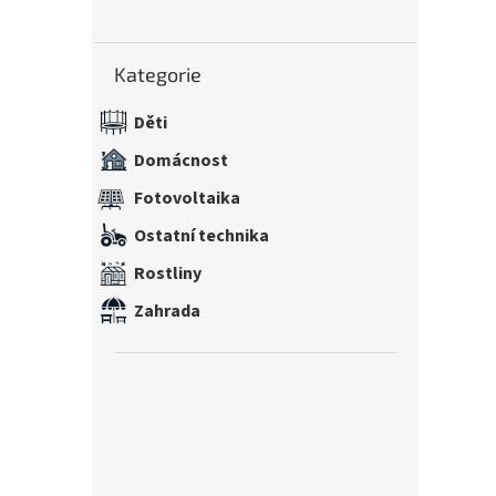
n
e
Přeskočit
l
Kategorie
kategorie
Děti
Domácnost
Fotovoltaika
Ostatní technika
Rostliny
Zahrada