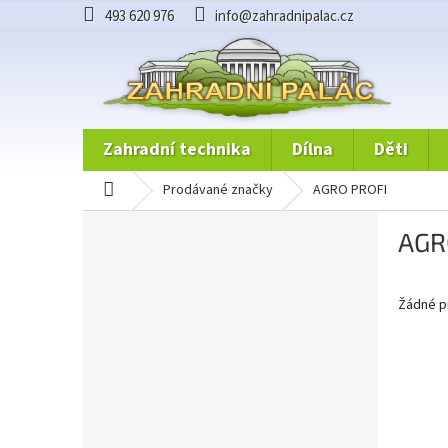
Přejít
493 620 976
info@zahradnipalac.cz
na
obsah
zahradní technika
dílna
děti
domů
prodávané značky
AGRO PROFI
P
AGR
o
s
t
Žádné p
r
a
n
n
í
p
a