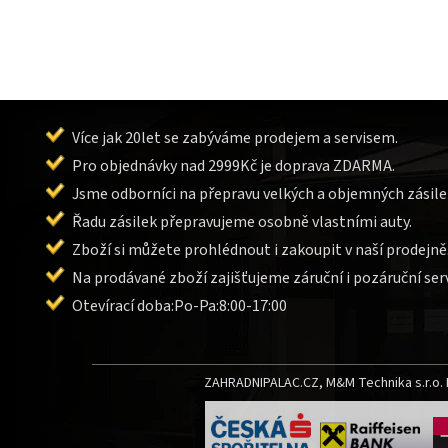
Více jak 20let se zabýváme prodejem a servisem.
Pro objednávky nad 2999Kč je doprava ZDARMA.
Jsme odborníci na přepravu velkých a objemných zásile
Řadu zásilek přepravujeme osobně vlastními auty.
Zboží si můžete prohlédnout i zakoupit v naší prodejně
Na prodávané zboží zajišťujeme záruční i pozáruční serv
Otevírací doba:Po-Pa:8:00-17:00
ZAHRADNIPALAC.CZ, M&M Technika s.r.o. L