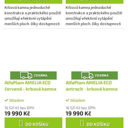
Krbová kamna jednoduché
Krbová kamna jednoduché
konstrukce a praktického použití
konstrukce a praktického použití
umožňují efektivní vytápění
umožňují efektivní vytápění
menších ploch. Díky dostupnosti
menších ploch. Díky dostupnosti
několika barev se snažíme plně
několika barev se snažíme plně
vyhovět vašim přáním. Prostor...
vyhovět vašim přáním. Prostor...
Z
Z
ZDARMA
ZDARMA
D
D
A
A
AlfaPlam AMELIA ECO
AlfaPlam AMELIA ECO
R
R
M
M
červená - krbová kamna
antracit - krbová kamna
A
A
Skladem
Skladem
16 521 Kč bez DPH
16 521 Kč bez DPH
19 990 Kč
19 990 Kč
DO KOŠÍKU
DO KOŠÍKU