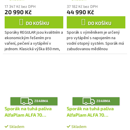
17 347 Kč bez DPH
37 182 Kč bez DPH
20 990 Kč
44 990 Kč
DO KOŠÍKU
DO KOŠÍKU
Sporáky REGULAR jsou kvalitním a
Sporák s výměníkem je určený
ekonomickým řešením pro
pro vytápění s napojením na
vaření, pečení a vytápění v
vodní otopný systém. Sporák má
jednom. Klasická výška 850 mm,
zabudovanou měděnou
smaltovaná trouba s prosklenými
ochlazovací smyčku, která
dvířky a teploměrem,...
zabraňuje přehřátí systému. Ve
sporáku je...
Z
Z
ZDARMA
ZDARMA
D
D
A
A
Sporák na tuhá paliva
Sporák na tuhá paliva
R
R
M
M
AlfaPlam ALFA 70
AlfaPlam ALFA 70
A
A
DOMINANT bílý - pravý
DOMINANT bílý - levý
Skladem
Skladem