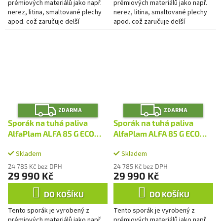
prémiových materiálů jako např.
prémiových materiálů jako např.
nerez, litina, smaltované plechy
nerez, litina, smaltované plechy
apod. což zaručuje delší
apod. což zaručuje delší
životnost výrobku.
životnost výrobku.
Z
Z
ZDARMA
ZDARMA
D
D
A
A
Sporák na tuhá paliva
Sporák na tuhá paliva
R
R
M
M
AlfaPlam ALFA 85 G ECO
AlfaPlam ALFA 85 G ECO
A
A
bílý - pravý
bílý - levý
Skladem
Skladem
24 785 Kč bez DPH
24 785 Kč bez DPH
29 990 Kč
29 990 Kč
DO KOŠÍKU
DO KOŠÍKU
Tento sporák je vyrobený z
Tento sporák je vyrobený z
prémiových materiálů jako např.
prémiových materiálů jako např.