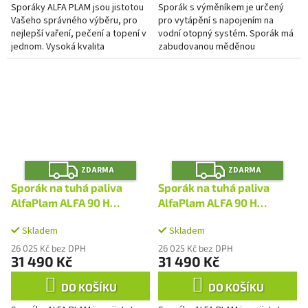
Sporáky ALFA PLAM jsou jistotou
Sporák s výměníkem je určený
Vašeho správného výběru, pro
pro vytápění s napojením na
nejlepší vaření, pečení a topení v
vodní otopný systém. Sporák má
jednom. Vysoká kvalita
zabudovanou měděnou
konstrukce, použitých materiálů i
ochlazovací smyčku, která
zpracování Vás nikdy...
zabraňuje přehřátí systému. Ve
sporáku je...
Z
Z
ZDARMA
ZDARMA
D
D
A
A
Sporák na tuhá paliva
Sporák na tuhá paliva
R
R
M
M
AlfaPlam ALFA 90 H
AlfaPlam ALFA 90 H
A
A
DOMINANT černý - pravý
DOMINANT černý - levý
Skladem
Skladem
26 025 Kč bez DPH
26 025 Kč bez DPH
31 490 Kč
31 490 Kč
DO KOŠÍKU
DO KOŠÍKU