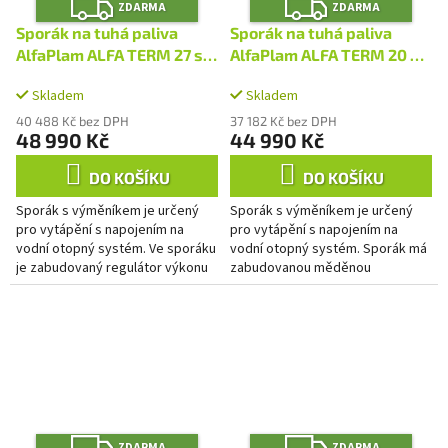
Z
Z
ZDARMA
ZDARMA
D
D
A
A
Sporák na tuhá paliva
Sporák na tuhá paliva
R
R
M
M
AlfaPlam ALFA TERM 27 s
AlfaPlam ALFA TERM 20 s
A
A
výměníkem - bílý/pravý
výměníkem - bílý/levý
Skladem
Skladem
40 488 Kč bez DPH
37 182 Kč bez DPH
48 990 Kč
44 990 Kč
DO KOŠÍKU
DO KOŠÍKU
Sporák s výměníkem je určený
Sporák s výměníkem je určený
pro vytápění s napojením na
pro vytápění s napojením na
vodní otopný systém. Ve sporáku
vodní otopný systém. Sporák má
je zabudovaný regulátor výkonu
zabudovanou měděnou
do topné soustavy. Regulace
ochlazovací smyčku, která
primárního spalování je...
zabraňuje přehřátí systému. Ve
sporáku je...
Z
Z
ZDARMA
ZDARMA