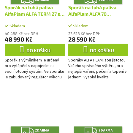
D
D
A
A
Sporák na tuhá paliva
Sporák na tuhá paliva
R
R
M
M
AlfaPlam ALFA TERM 27 s
AlfaPlam ALFA 70
A
A
výměníkem -
DOMINANT červený -
Skladem
Skladem
antracit/pravý
pravý
40 488 Kč bez DPH
23 628 Kč bez DPH
48 990 Kč
28 590 Kč
DO KOŠÍKU
DO KOŠÍKU
Sporák s výměníkem je určený
Sporáky ALFA PLAM jsou jistotou
pro vytápění s napojením na
Vašeho správného výběru, pro
vodní otopný systém. Ve sporáku
nejlepší vaření, pečení a topení v
je zabudovaný regulátor výkonu
jednom. Vysoká kvalita
do topné soustavy. Regulace
konstrukce, použitých materiálů i
primárního spalování je...
zpracování Vás nikdy...
Z
Z
ZDARMA
ZDARMA