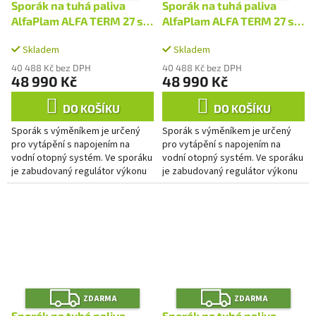
A
A
Sporák na tuhá paliva
Sporák na tuhá paliva
R
R
M
M
AlfaPlam ALFA TERM 27 s
AlfaPlam ALFA TERM 27 s
A
A
výměníkem - antracit/levý
výměníkem -
Skladem
Skladem
červený/pravý
40 488 Kč bez DPH
40 488 Kč bez DPH
48 990 Kč
48 990 Kč
DO KOŠÍKU
DO KOŠÍKU
Sporák s výměníkem je určený
Sporák s výměníkem je určený
pro vytápění s napojením na
pro vytápění s napojením na
vodní otopný systém. Ve sporáku
vodní otopný systém. Ve sporáku
je zabudovaný regulátor výkonu
je zabudovaný regulátor výkonu
do topné soustavy. Regulace
do topné soustavy. Regulace
primárního spalování je...
primárního spalování je...
Z
Z
ZDARMA
ZDARMA
D
D
Sporák na tuhá paliva
Sporák na tuhá paliva