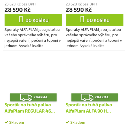
23 628 Kč bez DPH
23 628 Kč bez DPH
28 590 Kč
28 590 Kč
DO KOŠÍKU
DO KOŠÍKU
Sporáky ALFA PLAM jsou jistotou
Sporáky ALFA PLAM jsou jistotou
Vašeho správného výběru, pro
Vašeho správného výběru, pro
nejlepší vaření, pečení a topení v
nejlepší vaření, pečení a topení v
jednom. Vysoká kvalita
jednom. Vysoká kvalita
konstrukce, použitých materiálů i
konstrukce, použitých materiálů i
zpracování Vás nikdy...
zpracování Vás nikdy...
Z
Z
ZDARMA
ZDARMA
D
D
A
A
Sporák na tuhá paliva
Sporák na tuhá paliva
R
R
M
M
AlfaPlam REGULAR 46
AlfaPlam ALFA 90 H
A
A
ELEGANT černý - levý
DOMINANT bílý - pravý
Skladem
Skladem