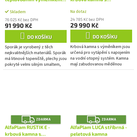
M
M
A
A
AlfaPlam ALFA TERM 20
výměníkem
Na dotaz
Skladem
antracit
24 785 Kč bez DPH
76 025 Kč bez DPH
29 990 Kč
91 990 Kč
DO KOŠÍKU
DO KOŠÍKU
Krbová kamna s výměníkem jsou
Sporák je vyrobený z těch
určená pro vytápění s napojením
nejkvalitnějších materiálů. Sporák
na vodní otopný systém. Kamna
má litinové topeniště, plechy jsou
mají zabudovanou měděnou
pokryté velmi silným smaltem,
ochlazovací smyčku, která
trouba je smaltovaná, dvojité
zabraňuje přehřátí systému.
sklo dvířek. Sporák...
Z
Z
ZDARMA
ZDARMA
D
D
A
A
AlfaPlam RUSTIK E -
AlfaPlam LUCA stříbrná -
R
R
M
M
krbová kamna s
peletová kamna