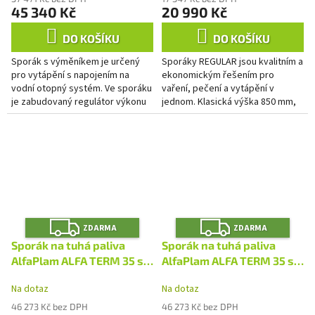
45 340 Kč
20 990 Kč
DO KOŠÍKU
DO KOŠÍKU
Sporák s výměníkem je určený
Sporáky REGULAR jsou kvalitním a
pro vytápění s napojením na
ekonomickým řešením pro
vodní otopný systém. Ve sporáku
vaření, pečení a vytápění v
je zabudovaný regulátor výkonu
jednom. Klasická výška 850 mm,
do topné soustavy. Regulace
smaltovaná trouba s prosklenými
primárního spalování je...
dvířky a teploměrem,...
Z
Z
ZDARMA
ZDARMA
D
D
A
A
Sporák na tuhá paliva
Sporák na tuhá paliva
R
R
M
M
AlfaPlam ALFA TERM 35 s
AlfaPlam ALFA TERM 35 s
A
A
výměníkem - hnědý/pravý
výměníkem -
Na dotaz
Na dotaz
červený/pravý
46 273 Kč bez DPH
46 273 Kč bez DPH