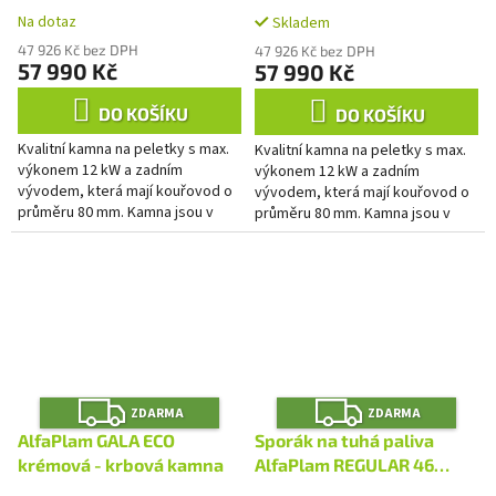
A
A
Na dotaz
Skladem
47 926 Kč bez DPH
47 926 Kč bez DPH
57 990 Kč
57 990 Kč
DO KOŠÍKU
DO KOŠÍKU
Kvalitní kamna na peletky s max.
Kvalitní kamna na peletky s max.
výkonem 12 kW a zadním
výkonem 12 kW a zadním
vývodem, která mají kouřovod o
vývodem, která mají kouřovod o
průměru 80 mm. Kamna jsou v
průměru 80 mm. Kamna jsou v
krásné hnědé barvě, která
krásné červené barvě, která
rozzáří interiér každé moderní...
rozzáří interiér každé moderní...
Z
Z
ZDARMA
ZDARMA
D
D
A
A
AlfaPlam GALA ECO
Sporák na tuhá paliva
R
R
M
M
krémová - krbová kamna
AlfaPlam REGULAR 46
A
A
ELEGANT bílý - pravý