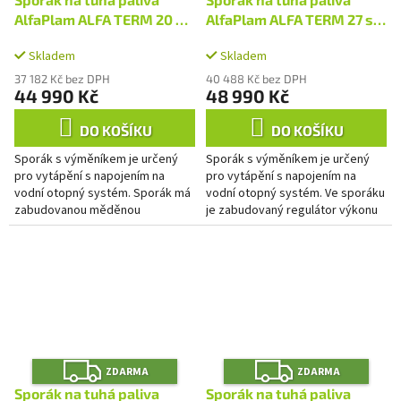
A
A
R
R
M
M
AlfaPlam ALFA TERM 20 s
AlfaPlam ALFA TERM 27 s
A
A
výměníkem -
výměníkem - hnědý/pravý
Skladem
Skladem
červený/pravý
37 182 Kč bez DPH
40 488 Kč bez DPH
44 990 Kč
48 990 Kč
DO KOŠÍKU
DO KOŠÍKU
Sporák s výměníkem je určený
Sporák s výměníkem je určený
pro vytápění s napojením na
pro vytápění s napojením na
vodní otopný systém. Sporák má
vodní otopný systém. Ve sporáku
zabudovanou měděnou
je zabudovaný regulátor výkonu
ochlazovací smyčku, která
do topné soustavy. Regulace
zabraňuje přehřátí systému. Ve
primárního spalování je...
sporáku je...
Z
Z
ZDARMA
ZDARMA
D
D
A
A
Sporák na tuhá paliva
Sporák na tuhá paliva