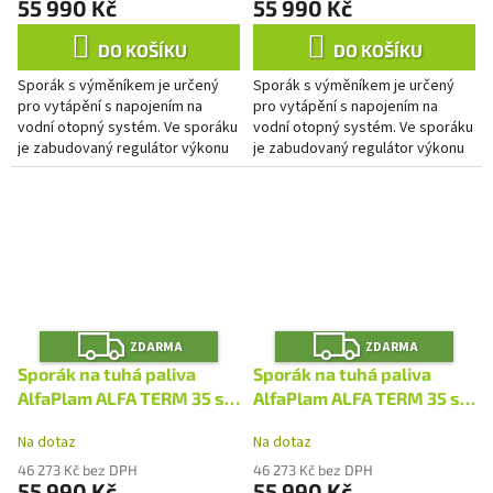
55 990 Kč
55 990 Kč
DO KOŠÍKU
DO KOŠÍKU
Sporák s výměníkem je určený
Sporák s výměníkem je určený
pro vytápění s napojením na
pro vytápění s napojením na
vodní otopný systém. Ve sporáku
vodní otopný systém. Ve sporáku
je zabudovaný regulátor výkonu
je zabudovaný regulátor výkonu
do topné soustavy. Regulace
do topné soustavy. Regulace
primárního spalování je...
primárního spalování je...
Z
Z
ZDARMA
ZDARMA
D
D
A
A
Sporák na tuhá paliva
Sporák na tuhá paliva
R
R
M
M
AlfaPlam ALFA TERM 35 s
AlfaPlam ALFA TERM 35 s
A
A
výměníkem - červený/levý
výměníkem - bílý/pravý
Na dotaz
Na dotaz
46 273 Kč bez DPH
46 273 Kč bez DPH
55 990 Kč
55 990 Kč