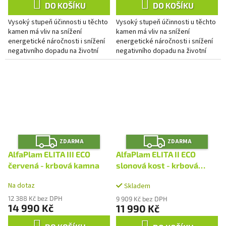
DO KOŠÍKU
DO KOŠÍKU
Vysoký stupeň účinnosti u těchto
Vysoký stupeň účinnosti u těchto
kamen má vliv na snížení
kamen má vliv na snížení
energetické náročnosti i snížení
energetické náročnosti i snížení
negativního dopadu na životní
negativního dopadu na životní
prostředí. Moderní design a
prostředí. Moderní design a
prostorné topeniště s velkou...
prostorné topeniště s velkou...
Z
Z
ZDARMA
ZDARMA
D
D
A
A
AlfaPlam ELITA III ECO
AlfaPlam ELITA II ECO
R
R
M
M
červená - krbová kamna
slonová kost - krbová
A
A
kamna
Na dotaz
Skladem
12 388 Kč bez DPH
9 909 Kč bez DPH
14 990 Kč
11 990 Kč