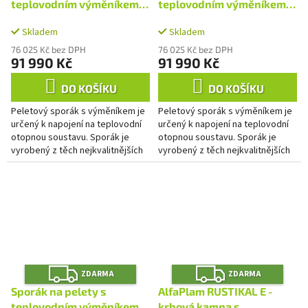
M
M
teplovodním výměníkem
teplovodním výměníkem
A
A
AlfaPlam ALFA TERM 20
AlfaPlam ALFA TERM 20
Skladem
Skladem
červený
bílý
76 025 Kč bez DPH
76 025 Kč bez DPH
91 990 Kč
91 990 Kč
DO KOŠÍKU
DO KOŠÍKU
Peletový sporák s výměníkem je
Peletový sporák s výměníkem je
určený k napojení na teplovodní
určený k napojení na teplovodní
otopnou soustavu. Sporák je
otopnou soustavu. Sporák je
vyrobený z těch nejkvalitnějších
vyrobený z těch nejkvalitnějších
materiálů. Sporák má litinové
materiálů. Sporák má litinové
topeniště, plechy jsou...
topeniště, plechy jsou...
Z
Z
ZDARMA
ZDARMA
D
D
A
A
Sporák na pelety s
AlfaPlam RUSTIKAL E -
R
R
teplovodním výměníkem
krbová kamna s