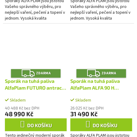
Sporáky ALFA PLAM jsou jistotou
Sporáky ALFA PLAM jsou jistotou
Vašeho správného výběru, pro
Vašeho správného výběru, pro
nejlepší vaření, pečení a topení v
nejlepší vaření, pečení a topení v
jednom. Vysoká kvalita
jednom. Vysoká kvalita
konstrukce, použitých materiálů i
konstrukce, použitých materiálů i
zpracování Vás nikdy...
zpracování Vás nikdy...
Z
Z
ZDARMA
ZDARMA
D
D
A
A
Sporák na tuhá paliva
Sporák na tuhá paliva
R
R
M
M
AlfaPlam FUTURO antracit
AlfaPlam ALFA 90 H
A
A
- pravý
DOMINANT cappucino -
Skladem
Skladem
pravý
40 488 Kč bez DPH
26 025 Kč bez DPH
48 990 Kč
31 490 Kč
DO KOŠÍKU
DO KOŠÍKU
Tento jedinečný moderní sporák
Sporáky ALFA PLAM jsou jistotou