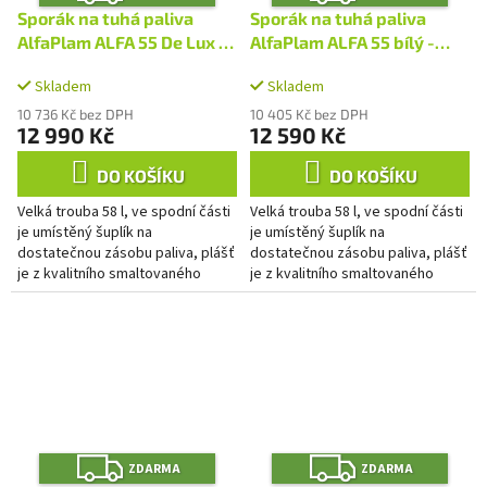
D
D
A
A
Sporák na tuhá paliva
Sporák na tuhá paliva
R
R
M
M
AlfaPlam ALFA 55 De Lux -
AlfaPlam ALFA 55 bílý -
A
A
pravý
levý
Skladem
Skladem
10 736 Kč bez DPH
10 405 Kč bez DPH
12 990 Kč
12 590 Kč
DO KOŠÍKU
DO KOŠÍKU
Velká trouba 58 l, ve spodní části
Velká trouba 58 l, ve spodní části
je umístěný šuplík na
je umístěný šuplík na
dostatečnou zásobu paliva, plášť
dostatečnou zásobu paliva, plášť
je z kvalitního smaltovaného
je z kvalitního smaltovaného
plechu s odolností až do 800°C.
plechu s odolností až do 800°C.
Regulování primárního a...
Regulování primárního a...
Z
Z
ZDARMA
ZDARMA
D
D