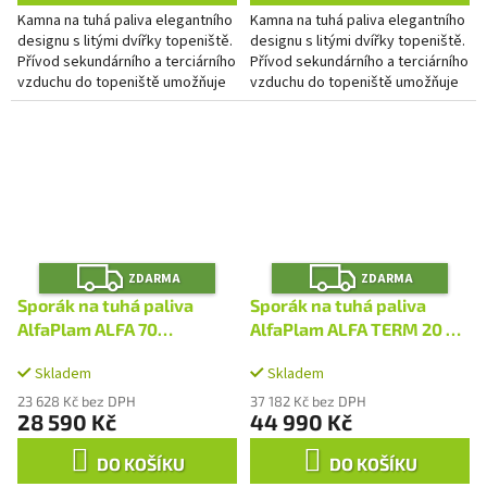
Kamna na tuhá paliva elegantního
Kamna na tuhá paliva elegantního
designu s litými dvířky topeniště.
designu s litými dvířky topeniště.
Přívod sekundárního a terciárního
Přívod sekundárního a terciárního
vzduchu do topeniště umožňuje
vzduchu do topeniště umožňuje
čistší spalování. Pohled na oheň
čistší spalování. Pohled na oheň
přes velkou...
přes velkou...
Z
Z
ZDARMA
ZDARMA
D
D
A
A
Sporák na tuhá paliva
Sporák na tuhá paliva
R
R
M
M
AlfaPlam ALFA 70
AlfaPlam ALFA TERM 20 s
A
A
DOMINANT cappucino -
výměníkem - antracit/levý
Skladem
Skladem
levý
23 628 Kč bez DPH
37 182 Kč bez DPH
28 590 Kč
44 990 Kč
DO KOŠÍKU
DO KOŠÍKU