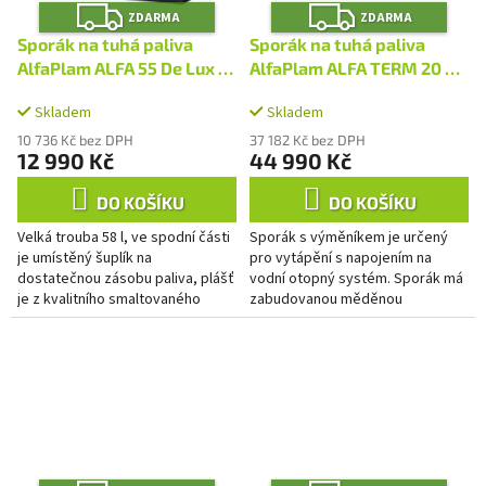
Z
Z
ZDARMA
ZDARMA
D
D
A
A
Sporák na tuhá paliva
Sporák na tuhá paliva
R
R
M
M
AlfaPlam ALFA 55 De Lux -
AlfaPlam ALFA TERM 20 s
A
A
levý
výměníkem -
Skladem
Skladem
antracit/pravý
10 736 Kč bez DPH
37 182 Kč bez DPH
12 990 Kč
44 990 Kč
DO KOŠÍKU
DO KOŠÍKU
Velká trouba 58 l, ve spodní části
Sporák s výměníkem je určený
je umístěný šuplík na
pro vytápění s napojením na
dostatečnou zásobu paliva, plášť
vodní otopný systém. Sporák má
je z kvalitního smaltovaného
zabudovanou měděnou
plechu s odolností až do 800°C.
ochlazovací smyčku, která
Regulování primárního a...
zabraňuje přehřátí systému. Ve
sporáku je...