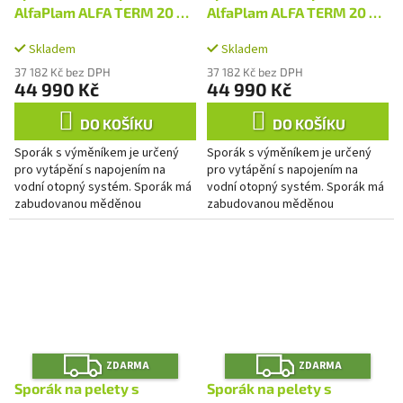
R
R
M
M
AlfaPlam ALFA TERM 20 s
AlfaPlam ALFA TERM 20 s
A
A
výměníkem - hnědý/pravý
výměníkem - hnědý/levý
Skladem
Skladem
37 182 Kč bez DPH
37 182 Kč bez DPH
44 990 Kč
44 990 Kč
DO KOŠÍKU
DO KOŠÍKU
Sporák s výměníkem je určený
Sporák s výměníkem je určený
pro vytápění s napojením na
pro vytápění s napojením na
vodní otopný systém. Sporák má
vodní otopný systém. Sporák má
zabudovanou měděnou
zabudovanou měděnou
ochlazovací smyčku, která
ochlazovací smyčku, která
zabraňuje přehřátí systému. Ve
zabraňuje přehřátí systému. Ve
sporáku je...
sporáku je...
Z
Z
ZDARMA
ZDARMA
D
D
A
A
Sporák na pelety s
Sporák na pelety s
R
R