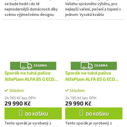
se bude hodit i do té
Vašeho správného výběru, pro
nejmodernější domácnosti díky
nejlepší vaření, pečení a topení v
svému výjímečnému designu.
jednom. Vysoká kvalita
Eleganci tomuto modelu dodává
konstrukce, použitých materiálů i
tvar a přední strana, kde je
zpracování Vás nikdy...
keramika...
Z
Z
ZDARMA
ZDARMA
D
D
A
A
Sporák na tuhá paliva
Sporák na tuhá paliva
R
R
M
M
AlfaPlam ALFA 85 G ECO
AlfaPlam ALFA 85 G ECO
A
A
červený - pravý
červený - levý
Skladem
Skladem
24 785 Kč bez DPH
24 785 Kč bez DPH
29 990 Kč
29 990 Kč
DO KOŠÍKU
DO KOŠÍKU
Tento sporák je vyrobený z
Tento sporák je vyrobený z