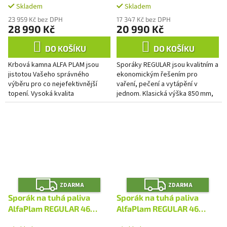
Skladem
Skladem
23 959 Kč bez DPH
17 347 Kč bez DPH
28 990 Kč
20 990 Kč
DO KOŠÍKU
DO KOŠÍKU
Krbová kamna ALFA PLAM jsou
Sporáky REGULAR jsou kvalitním a
jistotou Vašeho správného
ekonomickým řešením pro
výběru pro co nejefektivnější
vaření, pečení a vytápění v
topení. Vysoká kvalita
jednom. Klasická výška 850 mm,
konstrukce, použitých materiálů i
smaltovaná trouba s prosklenými
zpracování Vás nikdy nenechají...
dvířky a teploměrem,...
Z
Z
ZDARMA
ZDARMA
D
D
A
A
Sporák na tuhá paliva
Sporák na tuhá paliva
R
R
M
M
AlfaPlam REGULAR 46
AlfaPlam REGULAR 46
A
A
ELEGANT bílý - levý
DELUX hnědý melír - pravý