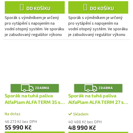
DO KOŠÍKU
DO KOŠÍKU
Sporák s výměníkem je určený
Sporák s výměníkem je určený
pro vytápění s napojením na
pro vytápění s napojením na
vodní otopný systém. Ve sporáku
vodní otopný systém. Ve sporáku
je zabudovaný regulátor výkonu
je zabudovaný regulátor výkonu
do topné soustavy. Regulace
do topné soustavy. Regulace
primárního spalování je...
primárního spalování je...
Z
Z
ZDARMA
ZDARMA
D
D
A
A
Sporák na tuhá paliva
Sporák na tuhá paliva
R
R
M
M
AlfaPlam ALFA TERM 35 s
AlfaPlam ALFA TERM 27 s
A
A
výměníkem - antracit/levý
výměníkem - červený/levý
Na dotaz
Skladem
46 273 Kč bez DPH
40 488 Kč bez DPH
55 990 Kč
48 990 Kč