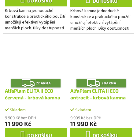
DO KOŠÍKU
DO KOŠÍKU
Krbová kamna jednoduché
Krbová kamna jednoduché
konstrukce a praktického použití
konstrukce a praktického použití
umožňují efektivní vytápění
umožňují efektivní vytápění
menších ploch. Díky dostupnosti
menších ploch. Díky dostupnosti
několika barev se snažíme plně
několika barev se snažíme plně
vyhovět vašim přáním. Prostor...
vyhovět vašim přáním. Prostor...
Z
Z
ZDARMA
ZDARMA
D
D
A
A
AlfaPlam ELITA II ECO
AlfaPlam ELITA II ECO
R
R
M
M
červená - krbová kamna
antracit - krbová kamna
A
A
Skladem
Skladem
9 909 Kč bez DPH
9 909 Kč bez DPH
11 990 Kč
11 990 Kč
DO KOŠÍKU
DO KOŠÍKU