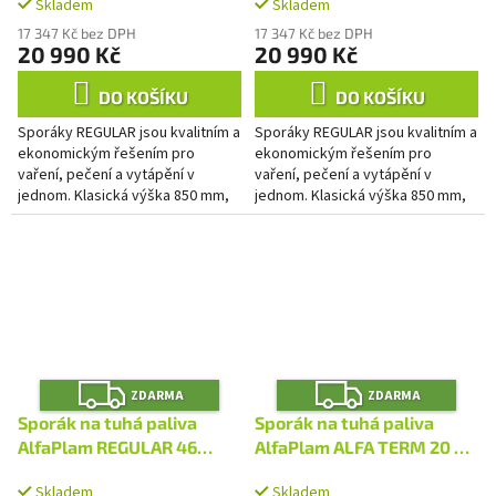
Skladem
Skladem
17 347 Kč bez DPH
17 347 Kč bez DPH
20 990 Kč
20 990 Kč
DO KOŠÍKU
DO KOŠÍKU
Sporáky REGULAR jsou kvalitním a
Sporáky REGULAR jsou kvalitním a
ekonomickým řešením pro
ekonomickým řešením pro
vaření, pečení a vytápění v
vaření, pečení a vytápění v
jednom. Klasická výška 850 mm,
jednom. Klasická výška 850 mm,
smaltovaná trouba s prosklenými
smaltovaná trouba s prosklenými
dvířky a teploměrem,...
dvířky a teploměrem,...
Z
Z
ZDARMA
ZDARMA
D
D
A
A
Sporák na tuhá paliva
Sporák na tuhá paliva
R
R
M
M
AlfaPlam REGULAR 46
AlfaPlam ALFA TERM 20 s
A
A
DELUX hnědý melír - levý
výměníkem - červený/levý
Skladem
Skladem