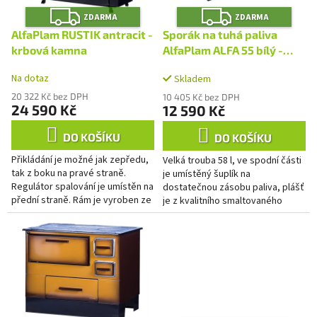
r
Z
Z
u
o
ZDARMA
ZDARMA
D
D
A
A
k
d
AlfaPlam RUSTIK antracit -
Sporák na tuhá paliva
R
R
t
u
M
M
krbová kamna
AlfaPlam ALFA 55 bílý -
A
A
ů
k
pravý
Na dotaz
t
Skladem
ů
20 322 Kč bez DPH
10 405 Kč bez DPH
24 590 Kč
12 590 Kč
DO KOŠÍKU
DO KOŠÍKU
Přikládání je možné jak zepředu,
Velká trouba 58 l, ve spodní části
tak z boku na pravé straně.
je umístěný šuplík na
Regulátor spalování je umístěn na
dostatečnou zásobu paliva, plášť
přední straně. Rám je vyroben ze
je z kvalitního smaltovaného
silného plechu, topeniště je
plechu s odolností až do 800°C.
vyrobené z litiny....
Regulování primárního a...