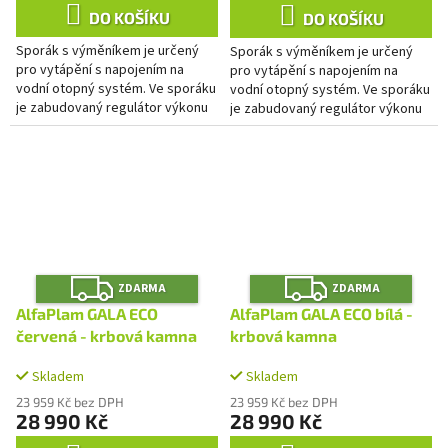
DO KOŠÍKU
DO KOŠÍKU
Sporák s výměníkem je určený
Sporák s výměníkem je určený
pro vytápění s napojením na
pro vytápění s napojením na
vodní otopný systém. Ve sporáku
vodní otopný systém. Ve sporáku
je zabudovaný regulátor výkonu
je zabudovaný regulátor výkonu
do topné soustavy. Regulace
do topné soustavy. Regulace
primárního spalování je...
primárního spalování je...
Z
Z
ZDARMA
ZDARMA
D
D
A
A
AlfaPlam GALA ECO
AlfaPlam GALA ECO bílá -
R
R
M
M
červená - krbová kamna
krbová kamna
A
A
Skladem
Skladem
23 959 Kč bez DPH
23 959 Kč bez DPH
28 990 Kč
28 990 Kč