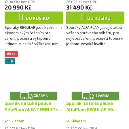
17 347 Kč bez DPH
26 025 Kč bez DPH
20 990 Kč
31 490 Kč
DO KOŠÍKU
DO KOŠÍKU
Sporáky REGULAR jsou kvalitním a
Sporáky ALFA PLAM jsou jistotou
ekonomickým řešením pro
Vašeho správného výběru, pro
vaření, pečení a vytápění v
nejlepší vaření, pečení a topení v
jednom. Klasická výška 850 mm,
jednom. Vysoká kvalita
smaltovaná trouba s prosklenými
konstrukce, použitých materiálů i
Akce
dvířky a teploměrem,...
zpracování Vás nikdy...
Tip
Z
Z
ZDARMA
ZDARMA
D
D
A
A
Sporák na tuhá paliva
Sporák na tuhá paliva
R
R
M
M
AlfaPlam ALFA TERM 27 s
AlfaPlam REGULAR 46
A
A
výměníkem - bílý/levý
ELEGANT černý - pravý
Skladem
Skladem
37 471 Kč bez DPH
17 347 Kč bez DPH