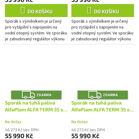
DO KOŠÍKU
DO KOŠÍKU
Sporák s výměníkem je určený
Sporák s výměníkem je určený
pro vytápění s napojením na
pro vytápění s napojením na
vodní otopný systém. Ve sporáku
vodní otopný systém. Ve sporáku
je zabudovaný regulátor výkonu
je zabudovaný regulátor výkonu
do topné soustavy. Regulace
do topné soustavy. Regulace
primárního spalování je...
primárního spalování je...
Z
Z
ZDARMA
ZDARMA
D
D
A
A
Sporák na tuhá paliva
Sporák na tuhá paliva
R
R
M
M
AlfaPlam ALFA TERM 35 s
AlfaPlam ALFA TERM 35 s
A
A
výměníkem - bílý/levý
výměníkem -
Na dotaz
Na dotaz
antracit/pravý
46 273 Kč bez DPH
46 273 Kč bez DPH
55 990 Kč
55 990 Kč