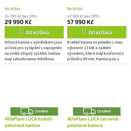
A
A
výměníkem
Na dotaz
Na dotaz
24 785 Kč bez DPH
47 926 Kč bez DPH
29 990 Kč
57 990 Kč
DO KOŠÍKU
DO KOŠÍKU
Krbová kamna s výměníkem jsou
Kvalitní kamna na peletky s max.
určená pro vytápění s napojením
výkonem 12 kW a zadním
na vodní otopný systém. Kamna
vývodem, která mají kouřovod o
mají zabudovanou měděnou
průměru 80 mm. Kamna jsou v
ochlazovací smyčku, která
krásné stříbrné barvě, která
zabraňuje přehřátí systému. V...
rozzáří interiér každé moderní...
Z
Z
ZDARMA
ZDARMA
D
D
A
A
AlfaPlam LUCA hnědá -
AlfaPlam LUCA červená -
R
R
M
M
peletová kamna
peletová kamna