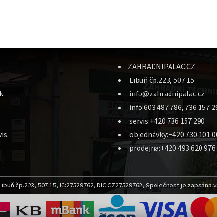
ZAHRADNIPALAC.CZ
Libuň čp.223, 507 15
k.
info@zahradnipalac.cz
info:603 487 786, 736 157 2
.
servis:+420 736 157 290
is.
objednávky:+420 730 101 0
prodejna:+420 493 620 976
ibuň čp.223, 507 15, IC:27529762, DIC:CZ27529762, Společnost je zapsána v 