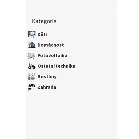
n
e
Přeskočit
l
Kategorie
kategorie
Děti
Domácnost
Fotovoltaika
Ostatní technika
Rostliny
Zahrada