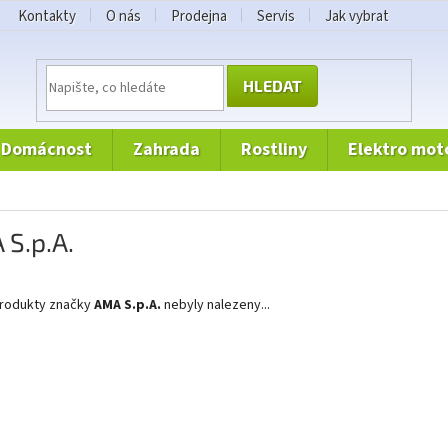
Kontakty
O nás
Prodejna
Servis
Jak vybrat
HLEDAT
domácnost
zahrada
rostliny
elektro mot
S.p.A.
rodukty značky
AMA S.p.A.
nebyly nalezeny...