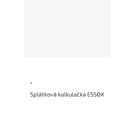
Z
á
p
a
×
t
í
Splátková kalkulačka ESSOX