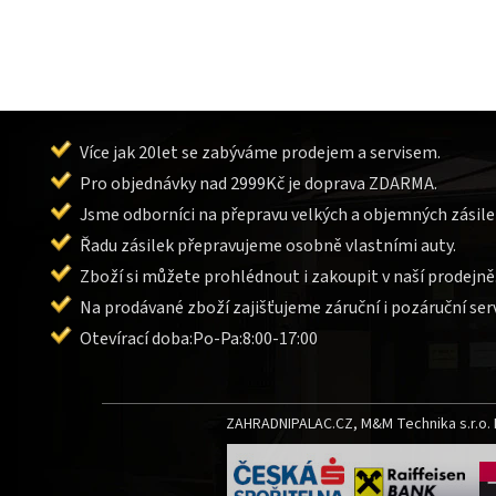
Více jak 20let se zabýváme prodejem a servisem.
Pro objednávky nad 2999Kč je doprava ZDARMA.
Jsme odborníci na přepravu velkých a objemných zásile
Řadu zásilek přepravujeme osobně vlastními auty.
Zboží si můžete prohlédnout i zakoupit v naší prodejně
Na prodávané zboží zajišťujeme záruční i pozáruční serv
Otevírací doba:Po-Pa:8:00-17:00
ZAHRADNIPALAC.CZ, M&M Technika s.r.o. L