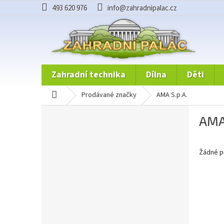
Přejít
493 620 976
info@zahradnipalac.cz
na
obsah
zahradní technika
dílna
děti
domů
prodávané značky
AMA S.p.A.
P
AMA 
o
s
t
Žádné p
r
a
n
n
í
p
a