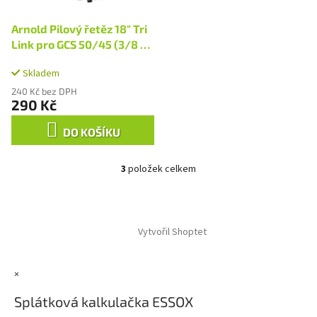
Arnold Pilový řetěz 18" Tri
Link pro GCS 50/45 (3/8 -
1,3mm)
Skladem
240 Kč bez DPH
290 Kč
DO KOŠÍKU
3
položek celkem
O
v
l
Z
á
á
d
Vytvořil Shoptet
p
a
a
c
t
í
×
í
p
r
Splátková kalkulačka ESSOX
v