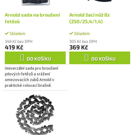
r
u
o
k
d
Arnold sada na broušení
Arnold žací nůž 8z
t
u
řetězů
(250/25,4/1,4)
ů
k
t
Skladem
Skladem
ů
346 Kč bez DPH
305 Kč bez DPH
419 Kč
369 Kč
DO KOŠÍKU
DO KOŠÍKU
Univerzální sada pro broušení
pilových řetězů a srážení
omezovacích zubů Arnold v
praktické rolovací brašně.