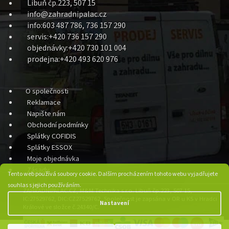
Libuň čp.223, 507 15
info@zahradnipalac.cz
info:603 487 786, 736 157 290
servis:+420 736 157 290
objednávky:+420 730 101 004
prodejna:+420 493 620 976
O společnosti
Reklamace
Napište nám
Obchodní podmínky
Splátky COFIDIS
Splátky ESSOX
Moje objednávka
Zásady
Tento web používá soubory cookie. Dalším procházením tohoto webu vyjadřujete
souhlas s jejich používáním.
ZAHRADNIPALAC.CZ, M&M Technika s.r.o. Libuň čp.223, 507 15,
IC:27529762, DIC:CZ27529762, Společnost je zapsána v OR u KS v Hradci
Nastavení
Králové ve složce č.24340/C.