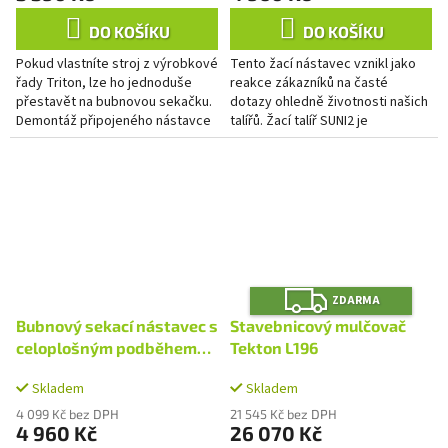
DO KOŠÍKU
DO KOŠÍKU
Pokud vlastníte stroj z výrobkové
Tento žací nástavec vznikl jako
řady Triton, lze ho jednoduše
reakce zákazníků na časté
přestavět na bubnovou sekačku.
dotazy ohledně životnosti našich
Demontáž připojeného nástavce
talířů. Žací talíř SUNI2 je
a nasazení sekacího nástavce je
standardně osazený čtveřicí
otázkou max. 15...
nožů. Tento adaptér SUNI2...
Z
ZDARMA
D
A
Bubnový sekací nástavec s
Stavebnicový mulčovač
R
M
celoplošným podběhem
Tekton L196
A
STR2
Skladem
Skladem
4 099 Kč bez DPH
21 545 Kč bez DPH
4 960 Kč
26 070 Kč