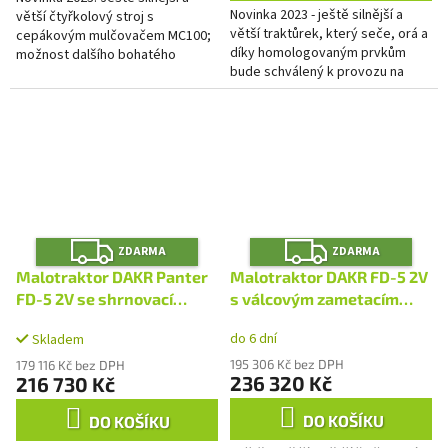
Novinka 2023 - ještě silnější a
větší čtyřkolový stroj s
hvězdiček.
větší traktůrek, který seče, orá a
cepákovým mulčovačem MC100;
díky homologovaným prvkům
možnost dalšího bohatého
bude schválený k provozu na
příslušenství
veřejných komunikacích; max.
výkon motoru 22,0 HP;...
Z
Z
ZDARMA
ZDARMA
D
D
A
A
Malotraktor DAKR Panter
Malotraktor DAKR FD-5 2V
R
R
M
M
FD-5 2V se shrnovací
s válcovým zametacím
A
A
radlicí RAP100
kartáčem SB110
do 6 dní
Skladem
195 306 Kč bez DPH
179 116 Kč bez DPH
236 320 Kč
216 730 Kč
DO KOŠÍKU
DO KOŠÍKU