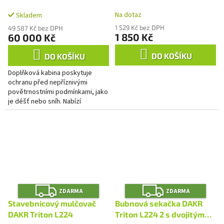
A
Na dotaz
Skladem
1 529 Kč bez DPH
49 587 Kč bez DPH
1 850 Kč
60 000 Kč
DO KOŠÍKU
DO KOŠÍKU
Doplňková kabina poskytuje
ochranu před nepříznivými
povětrnostními podmínkami, jako
je déšť nebo sníh. Nabízí
dostatek prostoru pro pohodlnou
práci i v náročných podmínkách....
Z
Z
ZDARMA
ZDARMA
D
D
A
A
Stavebnicový mulčovač
Bubnová sekačka DAKR
R
R
M
M
DAKR Triton L224
Triton L224 2 s dvojitým