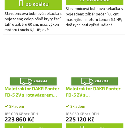
z
DO KOŠÍKU
Stavebnicová bubnová sekačka s
5
Stavebnicová bubnová sekačka s
pojezdem; záběr sečení 60 cm;
hvězdiček.
pojezdem; celoplošně krytý žací
max. výkon motoru Loncin 6,1 HP;
talíř o záběru 60 cm; max. výkon
dvě rychlosti vpřed. Dělená
motoru Loncin 6,1 HP; dvě
náprava s funkcí jednoduché
rychlosti vpřed. Dělená náprava s
uzávěrky a diferenciálu....
funkcí jednoduché...
Z
Z
ZDARMA
ZDARMA
D
D
A
A
Malotraktor DAKR Panter
Malotraktor DAKR Panter
R
R
M
M
FD-5 2V s rotavátorem
FD-5 2V s
A
A
ROT
provzdušňovačem VERTI
Skladem
Skladem
185 008 Kč bez DPH
186 050 Kč bez DPH
223 860 Kč
225 120 Kč