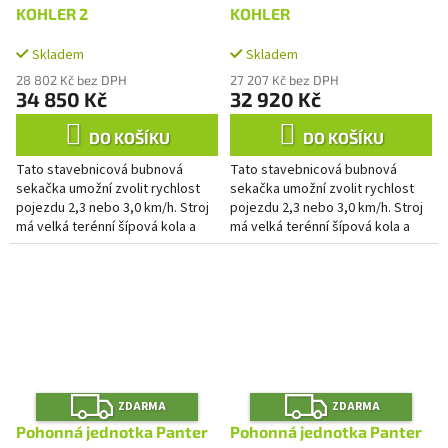
R
R
M
M
KOHLER 2
KOHLER
A
A
Skladem
Skladem
28 802 Kč bez DPH
27 207 Kč bez DPH
34 850 Kč
32 920 Kč
DO KOŠÍKU
DO KOŠÍKU
Tato stavebnicová bubnová
Tato stavebnicová bubnová
sekačka umožní zvolit rychlost
sekačka umožní zvolit rychlost
pojezdu 2,3 nebo 3,0 km/h. Stroj
pojezdu 2,3 nebo 3,0 km/h. Stroj
má velká terénní šípová kola a
má velká terénní šípová kola a
nastavitelná řidítka s
nastavitelná řidítka s
antivibračním návlekem, která...
antivibračním návlekem, která...
Z
Z
ZDARMA
ZDARMA
D
D
A
A
Pohonná jednotka Panter
Pohonná jednotka Panter
R
R