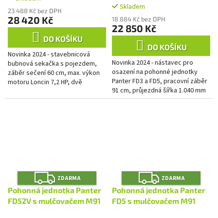
Skladem
hodnocení
23 488 Kč bez DPH
produktu
28 420 Kč
18 884 Kč bez DPH
je
22 850 Kč
5,0
DO KOŠÍKU
z
DO KOŠÍKU
Novinka 2024 - stavebnicová
5
Novinka 2024 - nástavec pro
bubnová sekačka s pojezdem,
hvězdiček.
osazení na pohonné jednotky
záběr sečení 60 cm, max. výkon
Panter FD3 a FD5, pracovní záběr
motoru Loncin 7,2 HP, dvě
91 cm, průjezdná šířka 1.040 mm
rychlosti vpřed. Dělená náprava s
funkcí jednoduché uzávěrky a...
Z
Z
ZDARMA
ZDARMA
D
D
A
A
Pohonná jednotka Panter
Pohonná jednotka Panter
R
R
M
M
FD52V s mulčovačem M91
FD5 s mulčovačem M91
A
A