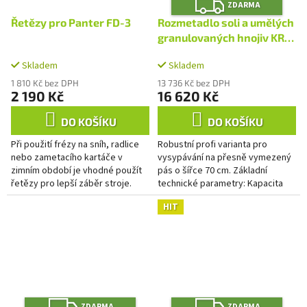
Z
ZDARMA
D
A
Řetězy pro Panter FD-3
Rozmetadlo soli a umělých
R
M
granulovaných hnojiv KRH
A
06
Skladem
Skladem
1 810 Kč bez DPH
13 736 Kč bez DPH
2 190 Kč
16 620 Kč
DO KOŠÍKU
DO KOŠÍKU
Při použití frézy na sníh, radlice
Robustní profi varianta pro
nebo zametacího kartáče v
vysypávání na přesně vymezený
zimním období je vhodné použít
pás o šířce 70 cm. Základní
řetězy pro lepší záběr stroje.
technické parametry: Kapacita
zásobníku: 80 kg soli Pohon
HIT
rozmetacího zařízení:
mechanický...
Z
Z
ZDARMA
ZDARMA