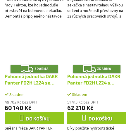
řady Tekton, lze ho jednoduše
sekačka s nastavitelnou výškou
přestavět na bubnovou sekačku.
sečení a možností přestavby na
Demontáž připojeného nástavce
12 různých pracovních strojů, s
a nasazení jednoduchého talíře
pohonem na nápravu řetězem a
SUNI je otázkou max....
volitelnou možností při...
Z
Z
ZDARMA
ZDARMA
D
D
A
A
Pohonná jednotka DAKR
Pohonná jednotka DAKR
R
R
M
M
Panter FD2H L224 se
Panter FD2H L224 s
A
A
sněhovou frézou SF70
rotavátorem ROT
Skladem
Skladem
49 702 Kč bez DPH
51 413 Kč bez DPH
60 140 Kč
62 210 Kč
DO KOŠÍKU
DO KOŠÍKU
Sněžná fréza DAKR PANTER
Díky použité hydrostatické