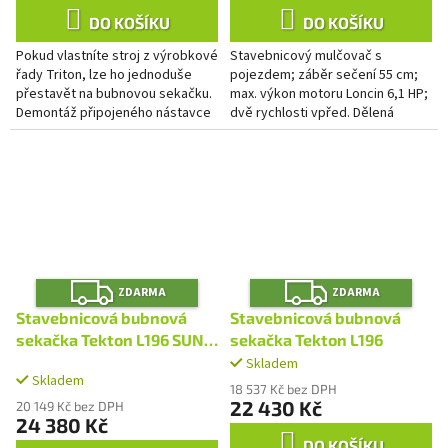
DO KOŠÍKU
DO KOŠÍKU
Pokud vlastníte stroj z výrobkové
Stavebnicový mulčovač s
řady Triton, lze ho jednoduše
pojezdem; záběr sečení 55 cm;
přestavět na bubnovou sekačku.
max. výkon motoru Loncin 6,1 HP;
Demontáž připojeného nástavce
dvě rychlosti vpřed. Dělená
a nasazení dvojitého talíře STR2
náprava s funkcí jednoduché
je otázkou max. 15...
uzávěrky a diferenciálu.
Nerezový...
Z
Z
ZDARMA
ZDARMA
D
D
A
A
Stavebnicová bubnová
Stavebnicová bubnová
R
R
M
M
sekačka Tekton L196 SUNI
sekačka Tekton L196
A
A
2 s dvojitým talířem
Skladem
Průměrné
Skladem
hodnocení
18 537 Kč bez DPH
produktu
22 430 Kč
20 149 Kč bez DPH
24 380 Kč
je
4,0
DO KOŠÍKU