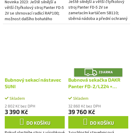
Ještě silnější a větší čtyřkolový
Novinka 2023: Ještě silnější a
stroj Panter FD-5 2V se
větší čtyřkolový stroj Panter FD-5
zametacím kartáčem SB110;
2V se shrnovací radlicí RAP100;
sběrná nádoba a přední ochranný
možnost dalšího bohatého
štít jako zvláštní příslušenství
příslušenství
Z
ZDARMA
D
A
Bubnový sekací nástavec
Bubnová sekačka DAKR
R
M
SUNI
Panter FD-2/L224 +
A
RZS70K
Skladem
Skladem
2 802 Kč bez DPH
32 860 Kč bez DPH
3 390 Kč
39 760 Kč
DO KOŠÍKU
DO KOŠÍKU
Pokud vlastníte stroj z výrobkové
3-rychlostní stavebnicová