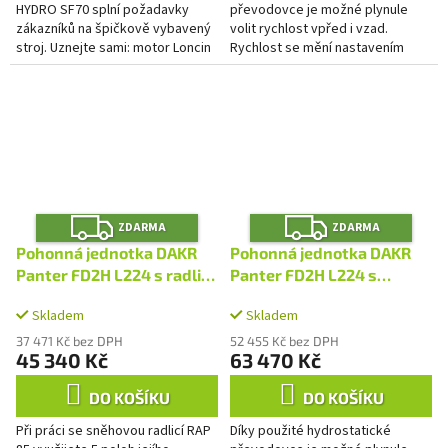
HYDRO SF70 splní požadavky
převodovce je možné plynule
zákazníků na špičkově vybavený
volit rychlost vpřed i vzad.
stroj. Uznejte sami: motor Loncin
Rychlost se mění nastavením
224 s litinovou vložkou válce.
páky na řidítkách. Velikou
Neomezujeme své zákazníky na...
výhodou je, že je možné
rychlost...
Z
Z
ZDARMA
ZDARMA
D
D
A
A
Pohonná jednotka DAKR
Pohonná jednotka DAKR
R
R
M
M
Panter FD2H L224 s radlicí
Panter FD2H L224 s
A
A
RAP85
provzdušňovačem VERTI
Skladem
Skladem
37 471 Kč bez DPH
52 455 Kč bez DPH
45 340 Kč
63 470 Kč
DO KOŠÍKU
DO KOŠÍKU
Při práci se sněhovou radlicí RAP
Díky použité hydrostatické