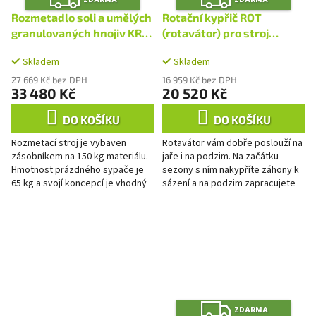
D
D
A
A
Rozmetadlo soli a umělých
Rotační kypřič ROT
R
R
M
M
granulovaných hnojiv KRH
(rotavátor) pro stroj
A
A
03
Panter
Skladem
Skladem
27 669 Kč bez DPH
16 959 Kč bez DPH
33 480 Kč
20 520 Kč
DO KOŠÍKU
DO KOŠÍKU
Rozmetací stroj je vybaven
Rotavátor vám dobře poslouží na
zásobníkem na 150 kg materiálu.
jaře i na podzim. Na začátku
Hmotnost prázdného sypače je
sezony s ním nakypříte záhony k
65 kg a svojí koncepcí je vhodný
sázení a na podzim zapracujete
pro ošetřování areálů středně
hnůj, či jiné hnojivo do půdy. Na
velkých firem a parkovišť....
rozdíl od...
Z
ZDARMA