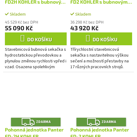
M
M
FD2H KOHLER s bubnovým
FD2 KOHLER s bubnovým
A
A
sečením RZS70K
sečením RZS70K
Skladem
Skladem
45 529 Kč bez DPH
36 298 Kč bez DPH
55 090 Kč
43 920 Kč
DO KOŠÍKU
DO KOŠÍKU
Stavebnicová bubnová sekačka s
Třírychlostní stavebnicová
hydrostatickou převodovkou a
sekačka s nastavitelnou výškou
plynulou změnou rychlosti vpřed i
sečení a možností přestavby na
vzad. Osazena spolehlivým
17 různých pracovních strojů.
motorem Kohler s objemem 224
Pohon na nápravu je řešen
ccm, tlakovaným mazáním,...
řetězem a stroj umožňuje...
Z
Z
ZDARMA
ZDARMA
D
D
A
A
Pohonná jednotka Panter
Pohonná jednotka Panter
R
R
FD-2H KOHLER
FD-2 KOHLER