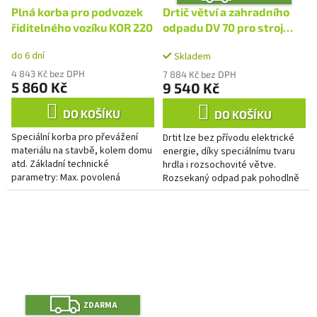
D
A
Plná korba pro podvozek
Drtič větví a zahradního
R
M
řiditelného vozíku KOR 220
odpadu DV 70 pro stroj
A
Panter
do 6 dní
Skladem
4 843 Kč bez DPH
7 884 Kč bez DPH
5 860 Kč
9 540 Kč
DO KOŠÍKU
DO KOŠÍKU
Speciální korba pro převážení
Drtit lze bez přívodu elektrické
materiálu na stavbě, kolem domu
energie, díky speciálnímu tvaru
atd. Základní technické
hrdla i rozsochovité větve.
parametry: Max. povolená
Rozsekaný odpad pak pohodlně
nosnost: 220 kg Korba:
použijete pro mulčování nebo do
odnímatelná, vyklápěcí se
kompostu. Pokud dojde k...
zajištěním Způsob...
Z
ZDARMA
D