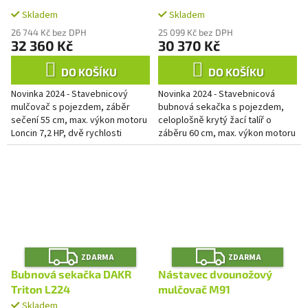
A
A
talířem
Skladem
Skladem
26 744 Kč bez DPH
25 099 Kč bez DPH
32 360 Kč
30 370 Kč
DO KOŠÍKU
DO KOŠÍKU
Novinka 2024 - Stavebnicový
Novinka 2024 - Stavebnicová
mulčovač s pojezdem, záběr
bubnová sekačka s pojezdem,
sečení 55 cm, max. výkon motoru
celoplošně krytý žací talíř o
Loncin 7,2 HP, dvě rychlosti
záběru 60 cm, max. výkon motoru
vpřed. Dělená náprava s funkcí
Loncin 7,2 HP, dvě rychlosti
jednoduché uzávěrky a...
vpřed. Dělená náprava s funkcí...
Z
Z
ZDARMA
ZDARMA
D
D
A
A
Bubnová sekačka DAKR
Nástavec dvounožový
R
R
M
M
Triton L224
mulčovač M91
A
A
Skladem
Průměrné