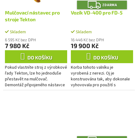
Z
ZDARMA
D
A
Mulčovací nástavec pro
Vozík VD-400 pro FD-5
R
M
stroje Tekton
A
Skladem
Skladem
6 595 Kč bez DPH
16 446 Kč bez DPH
7 980 Kč
19 900 Kč
DO KOŠÍKU
DO KOŠÍKU
Pokud vlastníte stroj z výrobkové
Korba tohoto valníku je
řady Tekton, lze ho jednoduše
vyrobená z nerezi. Oj je
přestavět na mulčovač.
konstruována tak, aby dokonale
Demontáž připojeného nástavce
vyhovovala pro použití s
a nasazení mulčovacího nástavce
pohonnou jednotkou FD-5.
MUNI je otázkou max. 15...