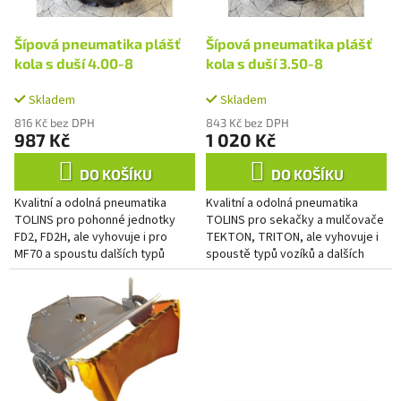
r
u
o
k
d
Šípová pneumatika plášť
Šípová pneumatika plášť
t
u
kola s duší 4.00-8
kola s duší 3.50-8
ů
k
t
Skladem
Skladem
ů
816 Kč bez DPH
843 Kč bez DPH
987 Kč
1 020 Kč
DO KOŠÍKU
DO KOŠÍKU
Kvalitní a odolná pneumatika
Kvalitní a odolná pneumatika
TOLINS pro pohonné jednotky
TOLINS pro sekačky a mulčovače
FD2, FD2H, ale vyhovuje i pro
TEKTON, TRITON, ale vyhovuje i
MF70 a spoustu dalších typů
spoustě typů vozíků a dalších
sekaček, vozíků a různých
pracovních strojů.
pracovních strojů