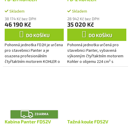
M
M
A
A
Skladem
Skladem
38 174 Kč bez DPH
28 942 Kč bez DPH
46 190 Kč
35 020 Kč
DO KOŠÍKU
DO KOŠÍKU
Pohonná jednotka FD2H je určena
Pohonná jednotka určená pro
pro stavebnici Panter a je
stavebnici Panter, vybavená
osazena profesionálním
výkonným čtyřtaktním motorem
čtyřtaktním motorem KOHLER o
Kohler o objemu 224 cm³ s
objemu 224 cm³, který nabízí
krouticím momentem 14,9 Nm.
krouticí moment 14,9 Nm. Motor
Motor disponuje litinovým válcem
je...
pro...
Z
ZDARMA
D
A
Kabina Panter FD52V
Tažná koule FD52V
R
M