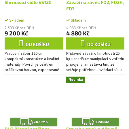
A
Shrnovací vidle VS120
Závaží na závěs FD2, FD2H,
R
M
FD3
A
Skladem
Skladem
7 603 Kč bez DPH
4 033 Kč bez DPH
9 200 Kč
4 880 Kč
DO KOŠÍKU
DO KOŠÍKU
Pracovní záběr 120 cm,
Přídavné závaží o hmotnosti 25
kompaktní konstrukce a kvalitní
kg usnadňuje manipulaci s vpředu
materiály. Povrch je ošetřen
připojenými nástavci tím, že
práškovou barvou, exponované
snižuje potřebnou ovládací sílu a
části jsou pozinkované pro vyšší
zároveň zvyšuje trakci pohonné
Novinka
odolnost. Vhodné pro shrnování...
jednotky. Jeho...
Z
Z
ZDARMA
ZDARMA
D
D
PN2 Přední nosič pro
Stavebnicový mulčovač