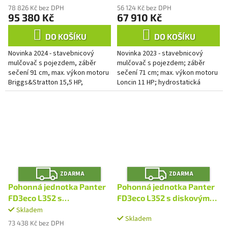
78 826 Kč bez DPH
56 124 Kč bez DPH
95 380 Kč
67 910 Kč
DO KOŠÍKU
DO KOŠÍKU
Novinka 2024 - stavebnicový
Novinka 2023 - stavebnicový
mulčovač s pojezdem, záběr
mulčovač s pojezdem; záběr
sečení 91 cm, max. výkon motoru
sečení 71 cm; max. výkon motoru
Briggs&Stratton 15,5 HP,
Loncin 11 HP; hydrostatická
hydrostatická převodovka,
převodovka a plynulá změna
diferenciál s uzávěrkou, plynulá...
rychlosti vpřed i vzad
Z
Z
ZDARMA
ZDARMA
D
D
A
A
Pohonná jednotka Panter
Pohonná jednotka Panter
R
R
M
M
FD3eco L352 s
FD3eco L352 s diskovým
A
A
dvoububnovým sečením
sečením DZS125
Skladem
Průměrné
Skladem
RZS121
hodnocení
73 438 Kč bez DPH