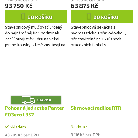
93 750 Kč
63 875 Kč
DO KOŠÍKU
DO KOŠÍKU
Stavebnicový mulčovač určený
Stavebnicová sekačka s
do nejnáročnějších podmínek.
hydrostatickou převodovkou,
Žací ústrojí trávu drtí na velmi
přestavitelná na 15 různých
jemné kousky, které zůstávají na
pracovních funkcí s
pozemku. Jeho výhodou je
profesionálním motorem s
odolnost. Dovede čelit...
litinovou vložkou Loncin 352
(obsah motoru 352 ccm,...
Z
ZDARMA
D
A
Pohonná jednotka Panter
Shrnovací radlice RTR
R
M
FD3eco L352
A
Na dotaz
Skladem
3 116 Kč bez DPH
43 785 Kč bez DPH