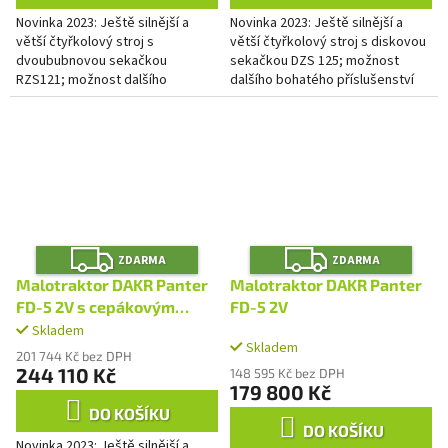
Novinka 2023: Ještě silnější a
Novinka 2023: Ještě silnější a
větší čtyřkolový stroj s
větší čtyřkolový stroj s diskovou
dvoububnovou sekačkou
sekačkou DZS 125; možnost
RZS121; možnost dalšího
dalšího bohatého příslušenství
bohatého příslušenství
Z
Z
ZDARMA
ZDARMA
D
D
A
A
Malotraktor DAKR Panter
Malotraktor DAKR Panter
R
R
M
M
FD-5 2V s cepákovým
FD-5 2V
A
A
mulčovačem MC100
Skladem
Průměrné
Skladem
hodnocení
201 744 Kč bez DPH
produktu
244 110 Kč
148 595 Kč bez DPH
je
179 800 Kč
1,3
DO KOŠÍKU
z
DO KOŠÍKU
Novinka 2023: Ještě silnější a
5