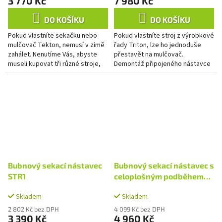
3 770 Kč
7 980 Kč
DO KOŠÍKU
DO KOŠÍKU
Pokud vlastníte sekačku nebo
Pokud vlastníte stroj z výrobkové
mulčovač Tekton, nemusí v zimě
řady Triton, lze ho jednoduše
zahálet. Nenutíme Vás, abyste
přestavět na mulčovač.
museli kupovat tři různé stroje,
Demontáž připojeného nástavce
ale naopak se snažíme, abyste
a nasazení mulčovacího nástavce
náš stroj mohli použít...
MTR je otázkou max. 15...
Bubnový sekací nástavec
Bubnový sekací nástavec s
STR1
celoplošným podběhem
SUNI2
Skladem
Skladem
2 802 Kč bez DPH
4 099 Kč bez DPH
3 390 Kč
4 960 Kč