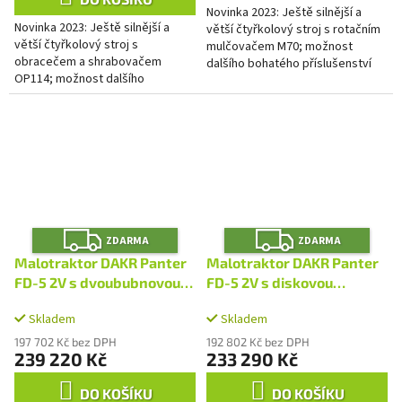
Novinka 2023: Ještě silnější a
5
Novinka 2023: Ještě silnější a
větší čtyřkolový stroj s rotačním
hvězdiček.
větší čtyřkolový stroj s
mulčovačem M70; možnost
obracečem a shrabovačem
dalšího bohatého příslušenství
OP114; možnost dalšího
bohatého příslušenství
Z
Z
ZDARMA
ZDARMA
D
D
A
A
Malotraktor DAKR Panter
Malotraktor DAKR Panter
R
R
M
M
FD-5 2V s dvoububnovou
FD-5 2V s diskovou
A
A
sekačkou RZS121
sekačkou DZS125
Skladem
Skladem
197 702 Kč bez DPH
192 802 Kč bez DPH
239 220 Kč
233 290 Kč
DO KOŠÍKU
DO KOŠÍKU