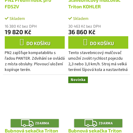
A
A
R
R
M
M
FD52V
Triton KOHLER
A
A
Skladem
Skladem
16 380 Kč bez DPH
30 463 Kč bez DPH
19 820 Kč
36 860 Kč
DO KOŠÍKU
DO KOŠÍKU
PN2 zajišťuje kompatabilitu s
Tento stavebnicový mulčovač
řadou PANTER. Zdvihání se ovládá
umožní zvolit rychlost pojezdu
z místa obsluhy. Plovoucí uložení
2,3 nebo 3,0 km/h. Stroj má velká
kopíruje terén.
terénní šípová kola a nastavitelná
řidítka s antivibračním návlekem,
Novinka
která jdou na...
Z
Z
ZDARMA
ZDARMA
D
D
A
A
Bubnová sekačka Triton
Bubnová sekačka Triton