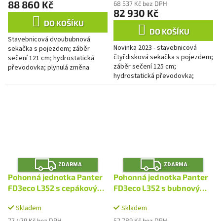
produktu
88 860 Kč
68 537 Kč bez DPH
je
82 930 Kč
4,0
DO KOŠÍKU
z
DO KOŠÍKU
Stavebnicová dvoububnová
5
Novinka 2023 - stavebnicová
sekačka s pojezdem; záběr
hvězdiček.
čtyřdisková sekačka s pojezdem;
sečení 121 cm; hydrostatická
záběr sečení 125 cm;
převodovka; plynulá změna
hydrostatická převodovka;
rychlosti vpřed i vzad; motor
plynulá změna rychlosti vpřed i
Loncin 11 HP
vzad; motor Loncin 11 HP
Z
Z
ZDARMA
ZDARMA
D
D
A
A
Pohonná jednotka Panter
Pohonná jednotka Panter
R
R
M
M
FD3eco L352 s cepákovým
FD3eco L352 s bubnovým
A
A
mulčovačem MC100
sečením RZS70K
Skladem
Skladem
77 479 Kč bez DPH
52 789 Kč bez DPH