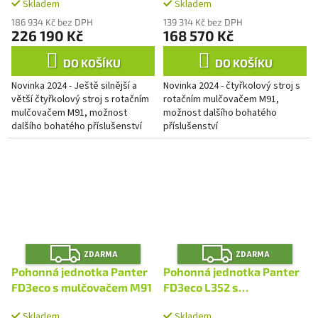
Skladem
Skladem
186 934 Kč bez DPH
139 314 Kč bez DPH
226 190 Kč
168 570 Kč
DO KOŠÍKU
DO KOŠÍKU
Novinka 2024 - Ještě silnější a
Novinka 2024 - čtyřkolový stroj s
větší čtyřkolový stroj s rotačním
rotačním mulčovačem M91,
mulčovačem M91, možnost
možnost dalšího bohatého
dalšího bohatého příslušenství
příslušenství
Z
Z
ZDARMA
ZDARMA
D
D
A
A
Pohonná jednotka Panter
Pohonná jednotka Panter
R
R
M
M
FD3eco s mulčovačem M91
FD3eco L352 s
A
A
mulčovačem M91
Skladem
Skladem