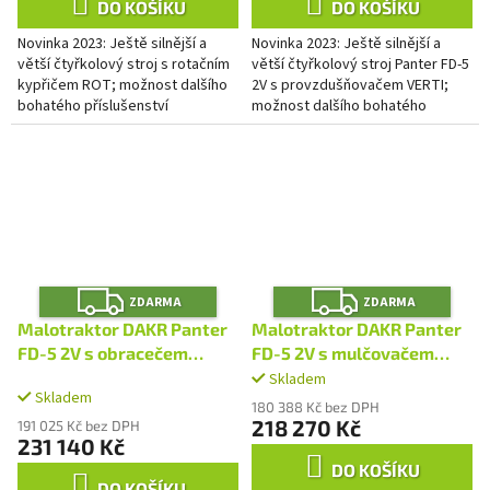
DO KOŠÍKU
DO KOŠÍKU
Novinka 2023: Ještě silnější a
Novinka 2023: Ještě silnější a
větší čtyřkolový stroj s rotačním
větší čtyřkolový stroj Panter FD-5
kypřičem ROT; možnost dalšího
2V s provzdušňovačem VERTI;
bohatého příslušenství
možnost dalšího bohatého
příslušenství
Z
Z
ZDARMA
ZDARMA
D
D
A
A
Malotraktor DAKR Panter
Malotraktor DAKR Panter
R
R
M
M
FD-5 2V s obracečem
FD-5 2V s mulčovačem
A
A
OP114
M70
Skladem
Průměrné
Skladem
hodnocení
180 388 Kč bez DPH
produktu
218 270 Kč
191 025 Kč bez DPH
231 140 Kč
je
5,0
DO KOŠÍKU
z
DO KOŠÍKU