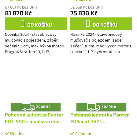
67 661 Kč bez DPH
62 669 Kč bez DPH
81 870 Kč
75 830 Kč
DO KOŠÍKU
DO KOŠÍKU
Novinka 2024 - stavebnicový
Novinka 2024 - stavebnicový
mulčovač s pojezdem, záběr
mulčovač s pojezdem, záběr
sečení 91 cm, max. výkon motoru
sečení 91 cm, max. výkon motoru
Briggs&Stratton 13,2 HP,
Loncin 11 HP, hydrostatická
hydrostatická převodovka a
převodovka a plynulá změna
plynulá změna rychlosti vpřed i
rychlosti vpřed i vzad
vzad
Z
Z
ZDARMA
ZDARMA
D
D
A
A
Pohonná jednotka Panter
Pohonná jednotka Panter
R
R
M
M
FD3-500 s mulčovačem
FD3eco L352 s
A
A
M91
mulčovačem M70
Skladem
Skladem