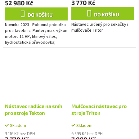
3 770 Kč
52 980 Kč
DO KOŠÍKU
DO KOŠÍKU
Nástavec určený pro sekačky i
Novinka 2023 - Pohonná jednotka
mulčovače Triton
pro stavebnici Panter; max. výkon
motoru 11 HP; litinový válec;
hydrostatická převodovka;
plynule volitelná rychlost vpřed i
vzad; náprava s...
Nástavec radlice na sníh
Mulčovací nástavec pro
pro stroje Tekton
stroje Triton
Skladem
Skladem
3 116 Kč bez DPH
6 595 Kč bez DPH