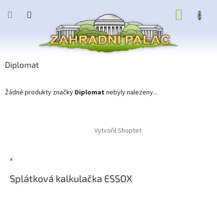
Přejít
NÁKUP
na
obsah
KOŠÍK
Diplomat
Žádné produkty značky
Diplomat
nebyly nalezeny...
Z
á
Vytvořil Shoptet
p
a
t
×
í
Splátková kalkulačka ESSOX