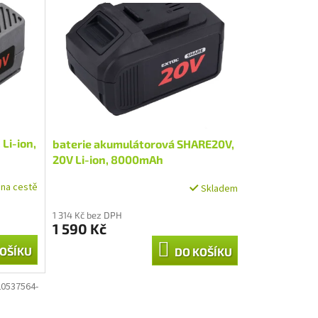
Li-ion,
baterie akumulátorová SHARE20V,
20V Li-ion, 8000mAh
na cestě
Skladem
1 314 Kč bez DPH
1 590 Kč
OŠÍKU
DO KOŠÍKU
0537564-