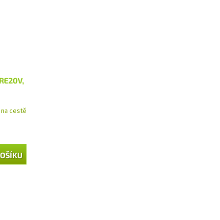
RE20V,
na cestě
KOŠÍKU