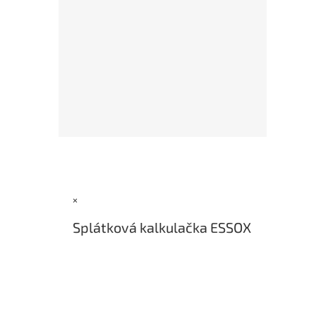
Z
á
p
a
×
t
í
Splátková kalkulačka ESSOX