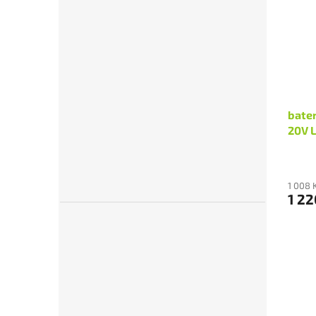
bate
20V 
1 008 
1 22