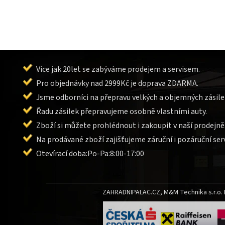
Více jak 20let se zabýváme prodejem a servisem.
Pro objednávky nad 2999Kč je doprava ZDARMA.
Jsme odborníci na přepravu velkých a objemných zásile
Řadu zásilek přepravujeme osobně vlastními auty.
Zboží si můžete prohlédnout i zakoupit v naší prodejně
Na prodávané zboží zajišťujeme záruční i pozáruční serv
Otevírací doba:Po-Pa:8:00-17:00
ZAHRADNIPALAC.CZ, M&M Technika s.r.o. L