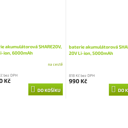
rie akumulátorová SHARE20V,
baterie akumulátorová SHA
Li-ion, 6000mAh
20V Li-ion, 5000mAh
na cestě
Kč bez DPH
818 Kč bez DPH
0 Kč
990 Kč
DO KOŠÍKU
DO 
O
v
l
á
d