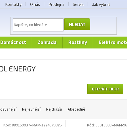
Kontakty
O nás
Prodejna
Servis
Jak vybrat
HLEDAT
domácnost
zahrada
rostliny
elektro mot
OL ENERGY
OTEVŘÍT FILTR
dávanější
Nejlevnější
Nejdražší
Abecedně
Kód:
8891590B7--MAM-1224679089-
Kód:
8891590B--MAM-96