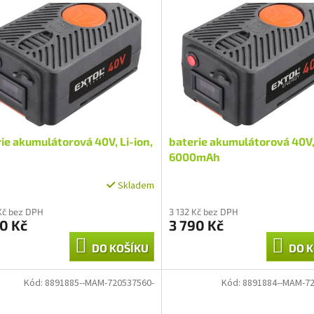
ie akumulátorová 40V, Li-ion,
baterie akumulátorová 40V, 
6000mAh
Skladem
Kč bez DPH
3 132 Kč bez DPH
0 Kč
3 790 Kč
DO KOŠÍKU
DO K
Kód:
8891885--MAM-720537560-
Kód:
8891884--MAM-72