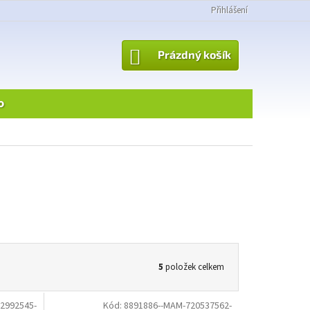
Přihlášení
NÁKUPNÍ
Prázdný košík
KOŠÍK
o
5
položek celkem
2992545-
Kód:
8891886--MAM-720537562-