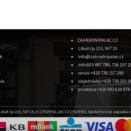
ZAHRADNIPALAC.CZ
Libuň čp.223, 507 15
k.
info@zahradnipalac.cz
info:603 487 786, 736 157 2
.
servis:+420 736 157 290
is.
objednávky:+420 730 101 0
prodejna:+420 493 620 976
ibuň čp.223, 507 15, IC:27529762, DIC:CZ27529762, Společnost je zapsána v 