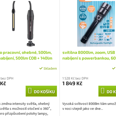
o pracovní, ohebné, 500lm,
svítilna 8000lm, zoom, USB
abíjení, 500lm COB + 140lm
nabíjení s powerbankou, 6
LED
Skladem
 bez DPH
1 528 Kč bez DPH
 Kč
1 849 Kč
DO KOŠÍKU
DO K
á změna intensity světla, ohebný
Vysoká svítivost 8000lm Vám umož
světla s možností otočení o 360˚,
v noci stejně jako ve dne...
pro přizpůsobení polohy lampy,