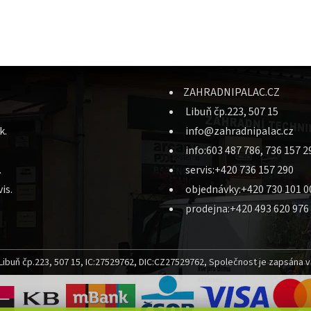
ZAHRADNIPALAC.CZ
Libuň čp.223, 507 15
k.
info@zahradnipalac.cz
info:603 487 786, 736 157 2
.
servis:+420 736 157 290
is.
objednávky:+420 730 101 0
prodejna:+420 493 620 976
ibuň čp.223, 507 15, IC:27529762, DIC:CZ27529762, Společnost je zapsána v 