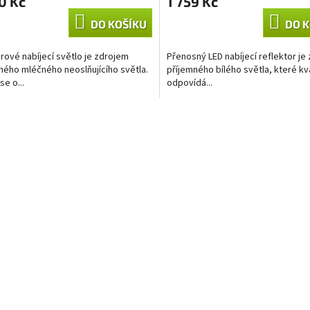
0 Kč
1 759 Kč
DO KOŠÍKU
DO K
rové nabíjecí světlo je zdrojem
Přenosný LED nabíjecí reflektor je
ného mléčného neoslňujícího světla.
příjemného bílého světla, které kv
se o...
odpovídá...
O
v
l
á
d
a
c
í
p
r
v
k
y
v
ý