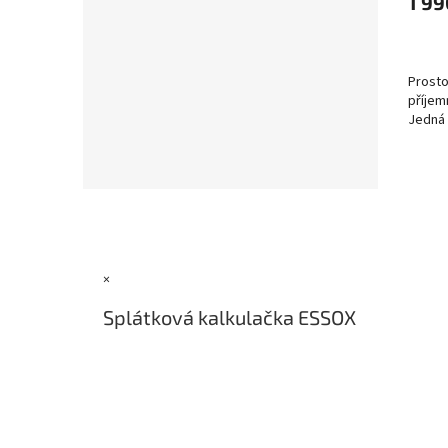
1 99
Prosto
příjem
Jedná 
Z
á
p
a
×
t
í
Splátková kalkulačka ESSOX