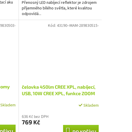
tací aku
Přenosný LED nabíjecí reflektor je zdrojem
příjemného bílého světla, které kvalitou
odpovídá...
9830503-
Kód:
43190--MAM-289830515-
onomy
čelovka 450lm CREE XPL, nabíjecí,
USB, 10W CREE XPL, funkce ZOOM
Skladem
Skladem
636 Kč bez DPH
769 Kč
OŠÍKU
DO KOŠÍKU