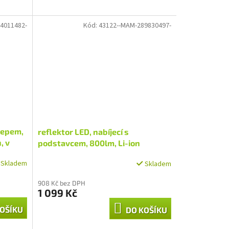
4011482-
Kód:
43122--MAM-289830497-
lepem,
reflektor LED, nabíjecí s
, v
podstavcem, 800lm, Li-ion
Skladem
Skladem
908 Kč bez DPH
1 099 Kč
OŠÍKU
DO KOŠÍKU