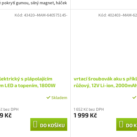
 pokrytí gumou, silný magnet, háček
ěšení
Kód:
43420--MAM-640575145-
Kód:
402403--MAM-62
lektrický s plápolajícím
vrtací šroubovák aku s přík
m LED a topením, 1800W
růžový, 12V Li-ion, 2000mAh
kufru s nářadím, sada 27ks
Skladem
Kč bez DPH
1 652 Kč bez DPH
9 Kč
1 999 Kč
DO KOŠÍKU
DO K