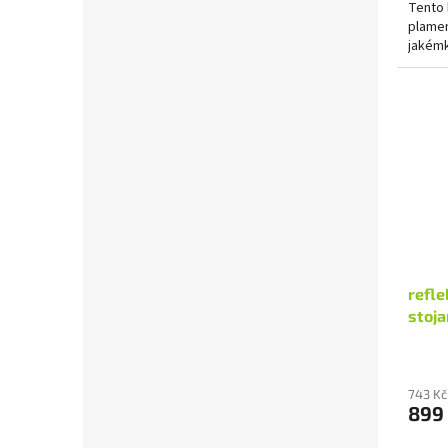
Tento 
plamen
jakémk
refle
stoj
743 Kč
899