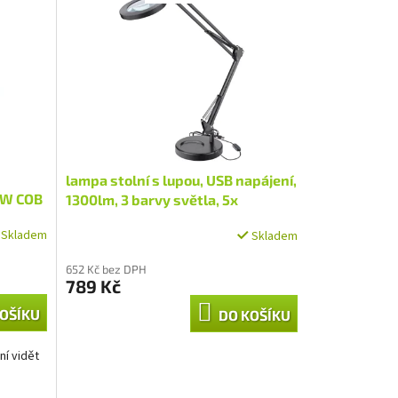
lampa stolní s lupou, USB napájení,
0W COB
1300lm, 3 barvy světla, 5x
zvětšení
Skladem
Skladem
652 Kč bez DPH
789 Kč
OŠÍKU
DO KOŠÍKU
ní vidět