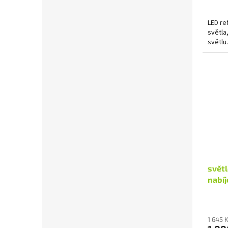
LED re
světla
světlu.
světl
nabíj
1 645 