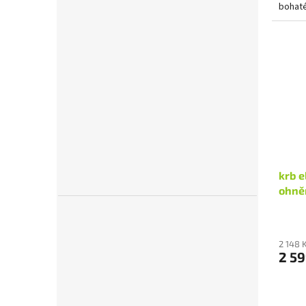
bohaté
na zav
krb e
ohně
2 148 
2 59