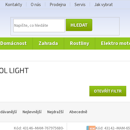
Kontakty
O nás
Prodejna
Servis
Jak vybrat
HLEDAT
domácnost
zahrada
rostliny
elektro mot
OL LIGHT
OTEVŘÍT FILTR
dávanější
Nejlevnější
Nejdražší
Abecedně
Kód:
43146--MAM-767975680-
Kód:
43142--MAM-65