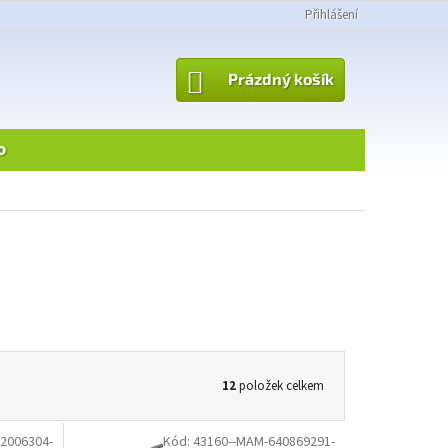
Přihlášení
NÁKUPNÍ
Prázdný košík
KOŠÍK
o
12
položek celkem
2006304-
Kód:
43160--MAM-640869291-