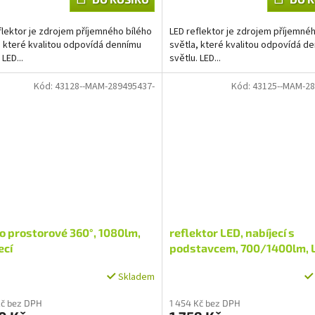
flektor je zdrojem příjemného bílého
LED reflektor je zdrojem příjemné
, které kvalitou odpovídá dennímu
světla, které kvalitou odpovídá d
 LED...
světlu. LED...
Kód:
43128--MAM-289495437-
Kód:
43125--MAM-28
o prostorové 360°, 1080lm,
reflektor LED, nabíjecí s
ecí
podstavcem, 700/1400lm, L
Skladem
Kč bez DPH
1 454 Kč bez DPH