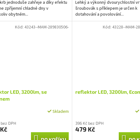
krb jednoduše zahřeje a díky efektu
Lehký a výkonný dvourychlostní vr
e zpříjemní chladné dny v
šroubovák s příklepem je určen k
oliv obytném...
dotahování a povolování...
Kód:
43243--MAM-289830506-
Kód:
43228--MAM-28
ktor LED, 3200lm, se
reflektor LED, 3200lm, Ec
anem
Skladem
 bez DPH
396 Kč bez DPH
 Kč
479 Kč
DO KOŠÍKU
DO K