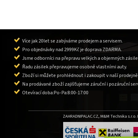
Více jak 20let se zabýváme prodejem a servisem.
Pro objednávky nad 2999Kč je doprava ZDARMA.
Jsme odborníci na přepravu velkých a objemných zásile
Řadu zásilek přepravujeme osobně vlastními auty.
Zboží si můžete prohlédnout i zakoupit v naší prodejně
Na prodávané zboží zajišťujeme záruční i pozáruční serv
Otevírací doba:Po-Pa:8:00-17:00
ZAHRADNIPALAC.CZ, M&M Technika s.r.o. L