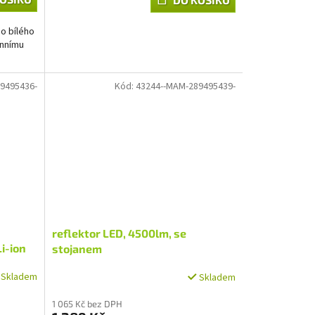
ho bílého
ennímu
9495436-
Kód:
43244--MAM-289495439-
reflektor LED, 4500lm, se
i-ion
stojanem
Skladem
Skladem
1 065 Kč bez DPH