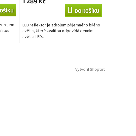
1 289 Kč
OŠÍKU
DO KOŠÍKU
 zdrojem
LED reflektor je zdrojem příjemného bílého
alitou
světla, které kvalitou odpovídá dennímu
světlu. LED...
Vytvořil Shoptet