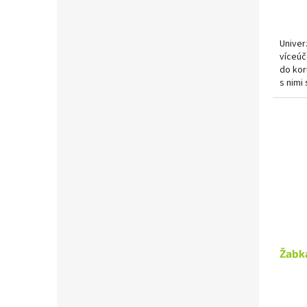
Univer
víceúč
do kor
s nimi
žebřík
Žabk