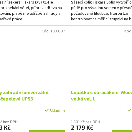
zální sekera Fiskars (XS) X14 je
Sázecí kolík Fiskars Solid vytvoří o
í pro sekání větví, přípravu dřeva na
půdě pro výsadbu semen v přesn
ování, při běžné údřžbě zahrady a
požadované hloubce, kterou lze
sařské práce.
kontrolovat na měřicí stupnici na 
kolíku až do hloubky 150 mm....
Kód:
1000597
Kód
 zahradní univerzální,
Lopatka s obracákem, Woo
očepelové UP53
velká vel. L
Skladem
Kč bez DPH
1 801 Kč bez DPH
9 Kč
2 179 Kč