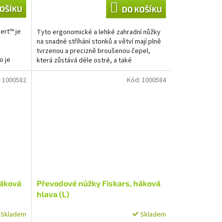
OŠÍKU
DO KOŠÍKU
ert™ je
Tyto ergonomické a lehké zahradní nůžky
na snadné stříhání stonků a větví mají plně
tvrzenou a precizně broušenou čepel,
o je
která zůstává déle ostré, a také
povrchovou úpravu...
:
1000582
Kód:
1000584
háková
Převodové nůžky Fiskars, háková
hlava (L)
Skladem
Skladem