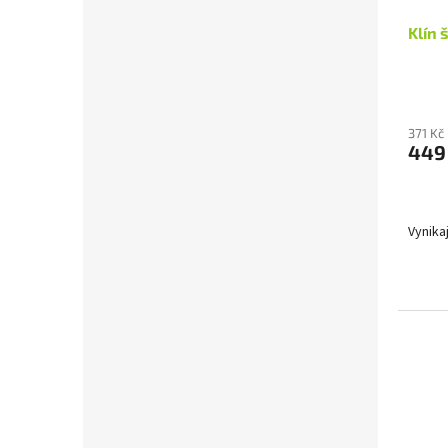
Klín 
371 Kč
449
Vynika