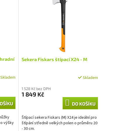
ahradní
Sekera Fiskars štípací X24 - M
Skladem
Skladem
1 528 Kč bez DPH
1 849 Kč
OŠÍKU
DO KOŠÍKU
 nůžky
Štípací sekera Fiskars (M) X24 je ideální pro
do výšky
štípání středně velkých polen o průměru 20
- 30 cm.