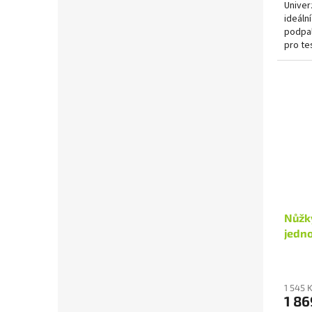
Univer
ideáln
podpal
pro te
Nůžky
jedn
1 545 
1 86