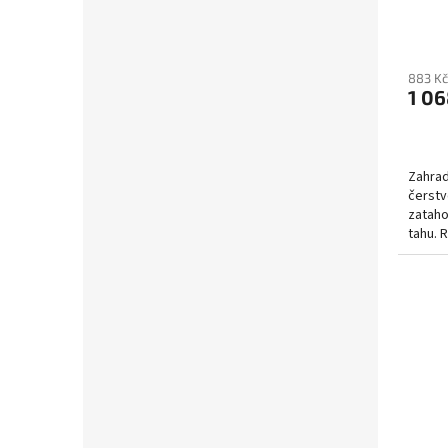
883 Kč
1 06
Zahrad
čerstv
zataho
tahu.
SoftGr