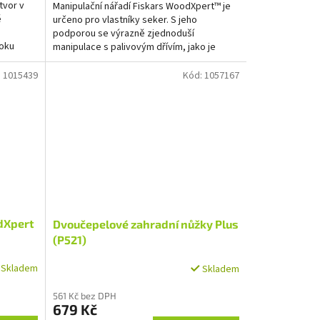
tvor v
Manipulační nářadí Fiskars WoodXpert™ je
ě
určeno pro vlastníky seker. S jeho
podporou se výrazně zjednoduší
boku
manipulace s palivovým dřívím, jako je
otáčení,...
:
1015439
Kód:
1057167
dXpert
Dvoučepelové zahradní nůžky Plus
(P521)
Skladem
Skladem
561 Kč bez DPH
679 Kč