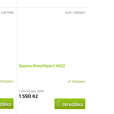
:
1057080
Kód:
1003623
Sapina WoodXpert XA22
Skladem
Skladem
1 314 Kč bez DPH
1 590 Kč
OŠÍKU
DO KOŠÍKU