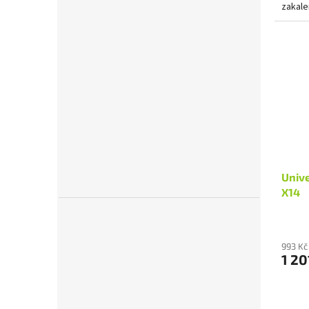
zakale
nůžek j
Unive
X14
993 Kč
1 20