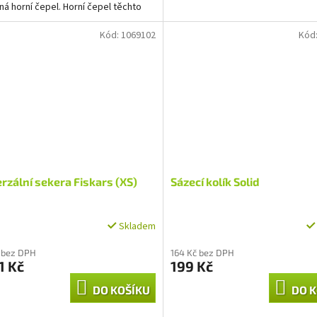
ná horní čepel. Horní čepel těchto
e...
Kód:
1069102
Kód
rzální sekera Fiskars (XS)
Sázecí kolík Solid
Skladem
 bez DPH
164 Kč bez DPH
1 Kč
199 Kč
DO KOŠÍKU
DO K