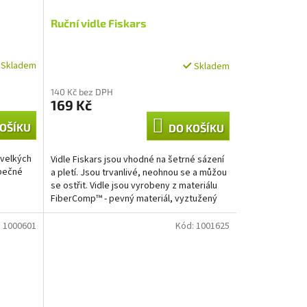
Ruční vidle Fiskars
Skladem
Skladem
140 Kč bez DPH
169 Kč
OŠÍKU
DO KOŠÍKU
 velkých
Vidle Fiskars jsou vhodné na šetrné sázení
zpečné
a pletí. Jsou trvanlivé, neohnou se a můžou
se ostřit. Vidle jsou vyrobeny z materiálu
FiberComp™ - pevný materiál, vyztužený
skelnými...
:
1000601
Kód:
1001625