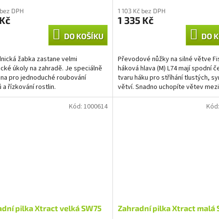
 bez DPH
1 103 Kč bez DPH
 Kč
1 335 Kč
DO KOŠÍKU
DO K
nická žabka zastane velmi
Převodové nůžky na silné větve Fi
ické úkoly na zahradě. Je speciálně
háková hlava (M) L74 mají spodní č
na pro jednoduché roubování
tvaru háku pro stříhání tlustých, s
 a řízkování rostlin.
větví. Snadno uchopíte větev mezi
Držadla z...
Kód:
1000614
Kód
dní pilka Xtract velká SW75
Zahradní pilka Xtract malá