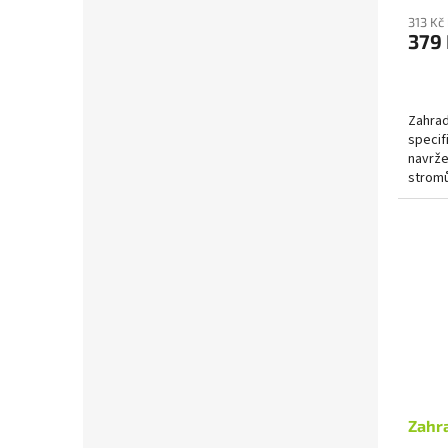
313 Kč
379
Zahrad
specif
navrže
stromů
Zahra