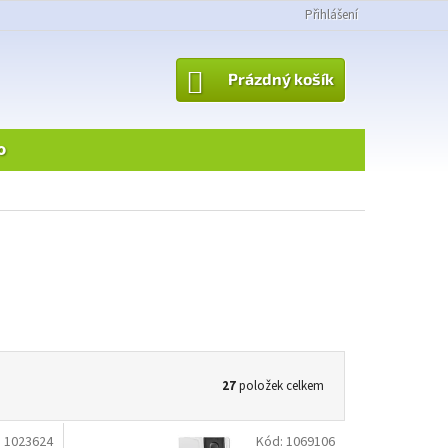
Přihlášení
NÁKUPNÍ
Prázdný košík
KOŠÍK
o
27
položek celkem
:
1023624
Kód:
1069106