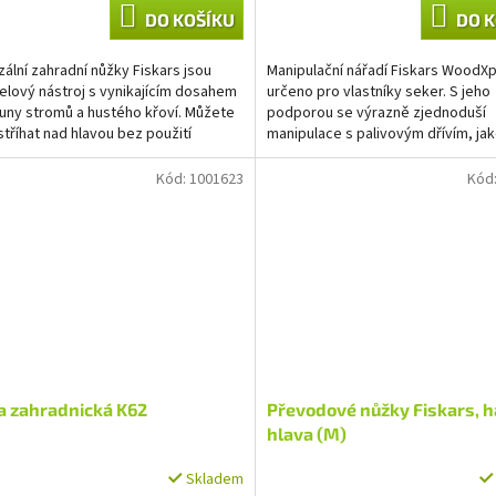
DO KOŠÍKU
DO K
zální zahradní nůžky Fiskars jsou
Manipulační nářadí Fiskars WoodXp
elový nástroj s vynikajícím dosahem
určeno pro vlastníky seker. S jeho
uny stromů a hustého křoví. Můžete
podporou se výrazně zjednoduší
 stříhat nad hlavou bez použití
manipulace s palivovým dřívím, jak
u nebo na...
otáčení,...
Kód:
1001623
Kód
a zahradnická K62
Převodové nůžky Fiskars, 
hlava (M)
Skladem