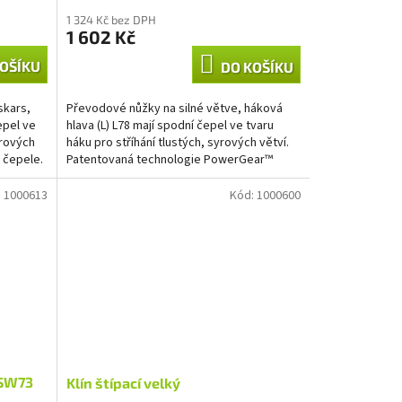
1 324 Kč bez DPH
1 602 Kč
OŠÍKU
DO KOŠÍKU
skars,
Převodové nůžky na silné větve, háková
epel ve
hlava (L) L78 mají spodní čepel ve tvaru
yrových
háku pro stříhání tlustých, syrových větví.
 čepele.
Patentovaná technologie PowerGear™
umožňuje stříhat s...
:
1000613
Kód:
1000600
 SW73
Klín štípací velký