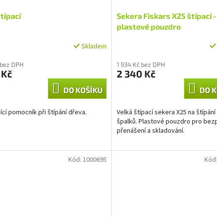
štípací
Sekera Fiskars X25 štípací -
plastové pouzdro
Skladem
 bez DPH
1 934 Kč bez DPH
 Kč
2 340 Kč
DO KOŠÍKU
DO K
jící pomocník při štípání dřeva.
Velká štípací sekera X25 na štípání
špalků. Plastové pouzdro pro be
přenášení a skladování.
Kód:
1000695
Kód