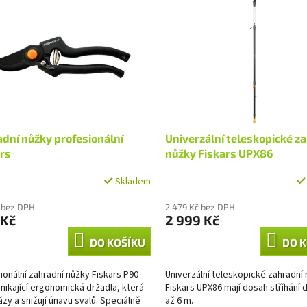
dní nůžky profesionální
Univerzální teleskopické z
rs
nůžky Fiskars UPX86
Skladem
 bez DPH
2 479 Kč bez DPH
 Kč
2 999 Kč
DO KOŠÍKU
DO K
ionální zahradní nůžky Fiskars P90
Univerzální teleskopické zahradní
ynikající ergonomická držadla, která
Fiskars UPX86 mají dosah stříhání 
ázy a snižují únavu svalů. Speciálně
až 6 m.