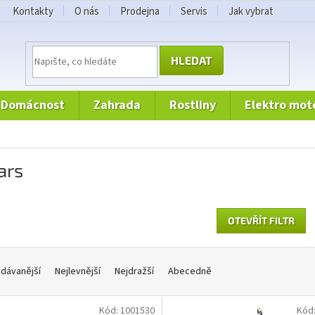
Kontakty
O nás
Prodejna
Servis
Jak vybrat
HLEDAT
domácnost
zahrada
rostliny
elektro mot
ars
OTEVŘÍT FILTR
dávanější
Nejlevnější
Nejdražší
Abecedně
Kód:
1001530
Kód