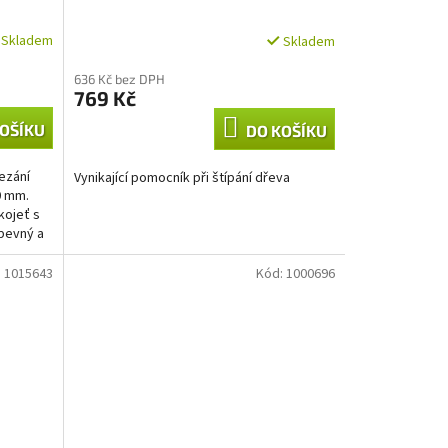
Skladem
Skladem
636 Kč bez DPH
769 Kč
OŠÍKU
DO KOŠÍKU
řezání
Vynikající pomocník při štípání dřeva
0 mm.
kojeť s
pevný a
:
1015643
Kód:
1000696