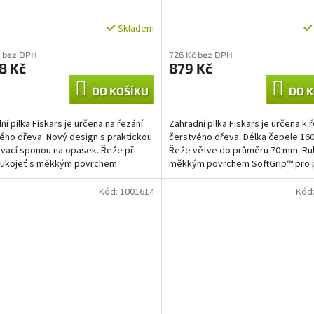
Skladem
 bez DPH
726 Kč bez DPH
8 Kč
879 Kč
DO KOŠÍKU
DO K
ní pilka Fiskars je určena na řezání
Zahradní pilka Fiskars je určena k 
ého dřeva. Nový design s praktickou
čerstvého dřeva. Délka čepele 16
vací sponou na opasek. Řeže při
Řeže větve do průměru 70 mm. Ru
 Rukojeť s měkkým povrchem
měkkým povrchem SoftGrip™ pro 
ip™ pro pevný a...
pohodlný úchop. Nový...
Kód:
1001614
Kód