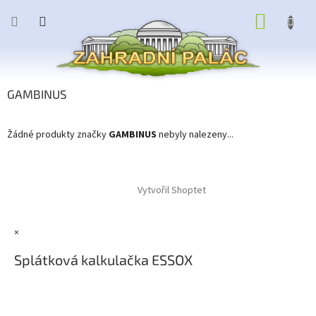
Přejít
NÁKUP
na
obsah
KOŠÍK
GAMBINUS
Žádné produkty značky
GAMBINUS
nebyly nalezeny...
Z
á
Vytvořil Shoptet
p
a
t
×
í
Splátková kalkulačka ESSOX