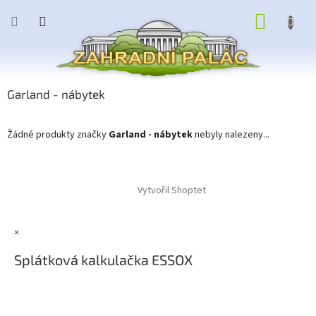
Přejít
NÁKUP
na
obsah
KOŠÍK
Garland - nábytek
Žádné produkty značky
Garland - nábytek
nebyly nalezeny...
Z
á
Vytvořil Shoptet
p
a
t
×
í
Splátková kalkulačka ESSOX