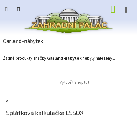
Přejít
NÁKUP
na
obsah
KOŠÍK
Garland-nábytek
Žádné produkty značky
Garland-nábytek
nebyly nalezeny...
Z
á
Vytvořil Shoptet
p
a
t
×
í
Splátková kalkulačka ESSOX