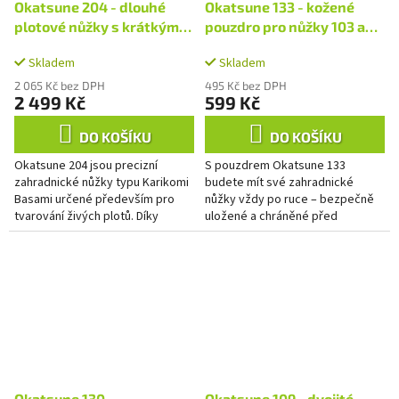
Okatsune 204 - dlouhé
Okatsune 133 - kožené
plotové nůžky s krátkými
pouzdro pro nůžky 103 a
čepelemi
104
Skladem
Skladem
2 065 Kč bez DPH
495 Kč bez DPH
2 499 Kč
599 Kč
DO KOŠÍKU
DO KOŠÍKU
Okatsune 204 jsou precizní
S pouzdrem Okatsune 133
zahradnické nůžky typu Karikomi
budete mít své zahradnické
Basami určené především pro
nůžky vždy po ruce – bezpečně
tvarování živých plotů. Díky
uložené a chráněné před
ostrým čepelím a pevným
vlhkostí, nečistotami i
rukojetím si však snadno poradí...
poškozením. Stačí jej připnout na
opasek a vaše...
Okatsune 130 -
Okatsune 109 - dvojité