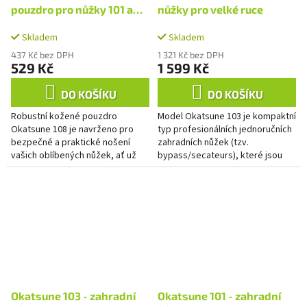
pouzdro pro nůžky 101 a
nůžky pro velké ruce
103
Skladem
Skladem
437 Kč bez DPH
1 321 Kč bez DPH
529 Kč
1 599 Kč
DO KOŠÍKU
DO KOŠÍKU
Robustní kožené pouzdro
Model Okatsune 103 je kompaktní
Okatsune 108 je navrženo pro
typ profesionálních jednoručních
bezpečné a praktické nošení
zahradních nůžek (tzv.
vašich oblíbených nůžek, ať už
bypass/secateurs), které jsou
jste kdekoli. Díky pevnému
svojí velikostí ideální pro
poutku jej jednoduše připnete
uživatele s velkýma rukama.
na...
Okatsune 103 - zahradní
Okatsune 101 - zahradní