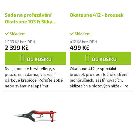
r
u
o
k
d
Sada na prořezávání
Okatsune 412 - brousek
t
u
Okatsune 103 & Silky
ů
k
Super Accel
t
Skladem
Skladem
ů
1 983 Kč bez DPH
412 Kč bez DPH
2 399 Kč
499 Kč
DO KOŠÍKU
DO KOŠÍKU
Dva japonské bestsellery, s
Okatsune 412 je speciální
pouzdrem zdarma, v luxusní
brousek pro dodatečné ostření
dárkové krabičce. Pořiďte sobě
jednoručních, zastřihovacích,
nebo svému nejlepšímu
sklízecích a plotových nůžek. Po
zahradnímu příteli tuto krásnou
nejlepší výsledky čtětě instrukce
sadu na prořezávání. Pro
k broušení. ...
stříhání...