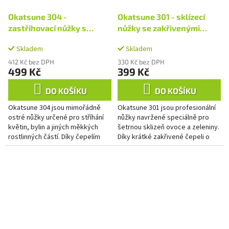
Okatsune 304 -
Okatsune 301 - sklízecí
zastřihovací nůžky s
nůžky se zakřivenými
dlouhými čepelemi
čepelemi
Skladem
Skladem
412 Kč bez DPH
330 Kč bez DPH
499 Kč
399 Kč
DO KOŠÍKU
DO KOŠÍKU
Okatsune 304 jsou mimořádně
Okatsune 301 jsou profesionální
ostré nůžky určené pro stříhání
nůžky navržené speciálně pro
květin, bylin a jiných měkkých
šetrnou sklizeň ovoce a zeleniny.
rostlinných částí. Díky čepelím
Díky krátké zakřivené čepeli o
dlouhým 45 mm a extrémně tenké
délce 25 mm umožňují práci i ve
konstrukci (pouze 2,3...
velmi těsném...