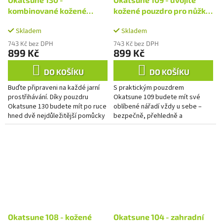
kombinované kožené
kožené pouzdro pro nůžky
pouzdro pro nůžky a
a nářadí
Skladem
Skladem
skládací pilku
743 Kč bez DPH
743 Kč bez DPH
899 Kč
899 Kč
DO KOŠÍKU
DO KOŠÍKU
Buďte připraveni na každé jarní
S praktickým pouzdrem
prostřihávání. Díky pouzdru
Okatsune 109 budete mít své
Okatsune 130 budete mít po ruce
oblíbené nářadí vždy u sebe –
hned dvě nejdůležitější pomůcky
bezpečně, přehledně a
– zahradnické nůžky a pilku –
připravené k použití. Stačí jej
vždy u sebe. Stačí si...
připnout k opasku pomocí
robustního poutka...
Okatsune 108 - kožené
Okatsune 104 - zahradní