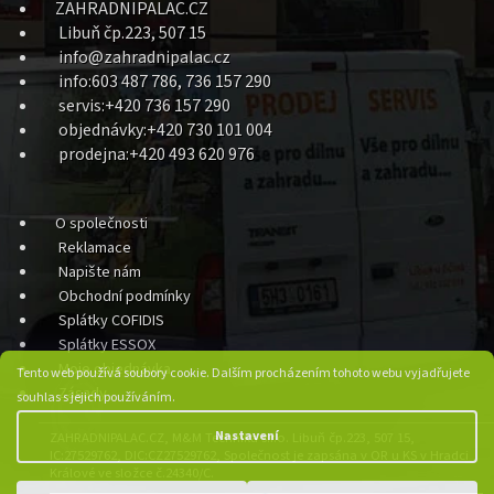
ZAHRADNIPALAC.CZ
Libuň čp.223, 507 15
info@zahradnipalac.cz
info:603 487 786, 736 157 290
servis:+420 736 157 290
objednávky:+420 730 101 004
prodejna:+420 493 620 976
O společnosti
Reklamace
Napište nám
Obchodní podmínky
Splátky COFIDIS
Splátky ESSOX
Moje objednávka
Tento web používá soubory cookie. Dalším procházením tohoto webu vyjadřujete
Zásady
souhlas s jejich používáním.
Nastavení
ZAHRADNIPALAC.CZ, M&M Technika s.r.o. Libuň čp.223, 507 15,
IC:27529762, DIC:CZ27529762, Společnost je zapsána v OR u KS v Hradci
Králové ve složce č.24340/C.