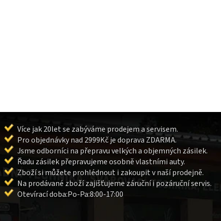
Více jak 20let se zabýváme prodejem a servisem.
Pro objednávky nad 2999Kč je doprava ZDARMA.
Jsme odborníci na přepravu velkých a objemných zásilek.
Řadu zásilek přepravujeme osobně vlastními auty.
Zboží si můžete prohlédnout i zakoupit v naší prodejně.
Na prodávané zboží zajišťujeme záruční i pozáruční servis.
Otevírací doba:Po-Pa:8:00-17:00