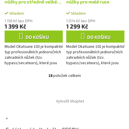
nůžky pro středně velké
nůžky pro malé ruce
ruce
Skladem
Skladem
1 156 Kč bez DPH
1 074 Kč bez DPH
1 399 Kč
1 299 Kč
DO KOŠÍKU
DO KOŠÍKU
Model Okatsune 103 je kompaktní
Model Okatsune 101 je kompaktní
typ profesionálních jednoručních
typ profesionálních jednoručních
zahradních nůžek (tzv.
zahradních nůžek (tzv.
bypass/secateurs), které jsou
bypass/secateurs), které jsou
svojí velikostí ideální pro
svojí velikostí ideální pro
uživatele se středně velkýma...
uživatele s menší rukou.
18
položek celkem
O
v
l
Z
á
á
d
Vytvořil Shoptet
p
a
a
c
t
í
×
í
p
r