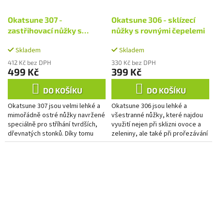
Okatsune 307 -
Okatsune 306 - sklízecí
zastřihovací nůžky s
nůžky s rovnými čepelemi
krátkými čepelemi
Skladem
Skladem
412 Kč bez DPH
330 Kč bez DPH
499 Kč
399 Kč
DO KOŠÍKU
DO KOŠÍKU
Okatsune 307 jsou velmi lehké a
Okatsune 306 jsou lehké a
mimořádně ostré nůžky navržené
všestranné nůžky, které najdou
speciálně pro stříhání tvrdších,
využití nejen při sklizni ovoce a
dřevnatých stonků. Díky tomu
zeleniny, ale také při prořezávání
představují ideální nástroj pro
rostlin. Rovné ostré čepele
sklizeň hroznů,...
zvádnou s lehkostí...