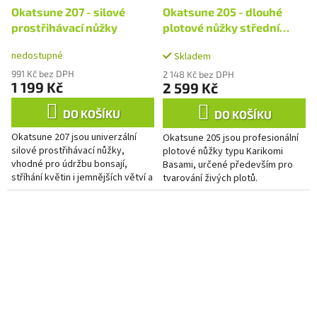
Okatsune 207 - silové
Okatsune 205 - dlouhé
prostřihávací nůžky
plotové nůžky střední
velikosti
nedostupné
Skladem
991 Kč bez DPH
2 148 Kč bez DPH
1 199 Kč
2 599 Kč
DO KOŠÍKU
DO KOŠÍKU
Okatsune 207 jsou univerzální
Okatsune 205 jsou profesionální
silové prostřihávací nůžky,
plotové nůžky typu Karikomi
vhodné pro údržbu bonsají,
Basami, určené především pro
stříhání květin i jemnějších větví a
tvarování živých plotů.
výhonů. Nabízejí kombinaci
Kombinace středně velkých
vysoké odolnosti, přesnosti...
ostrých čepelí a dlouhých
dřevěných...