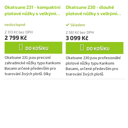
Okatsune 231 - kompaktní
Okatsune 230 - dlouhé
plotové nůžky s velkými
plotové nůžky s velkými
čepelemi
čepelemi
nedostupné
Skladem
2 313 Kč bez DPH
2 561 Kč bez DPH
2 799 Kč
3 099 Kč
DO KOŠÍKU
DO KOŠÍKU
Okatsune 231 jsou precizní
Okatsune 230 jsou profesionální
zahradnické nůžky typu Karikomi
plotové nůžky typu Karikomi
Basami určené především pro
Basami, určené především pro
tvarování živých plotů. Díky
tvarování živých plotů.
velkým ostrým čepelím a pevným
Kombinace velkých ostrých
rukojetím si však...
čepelí a dlouhých dřevěných
rukojetí...