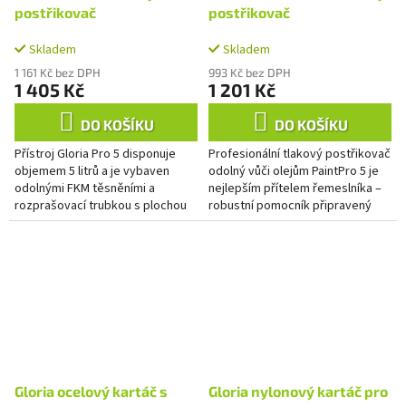
postřikovač
postřikovač
Skladem
Skladem
1 161 Kč bez DPH
993 Kč bez DPH
1 405 Kč
1 201 Kč
DO KOŠÍKU
DO KOŠÍKU
Přístroj Gloria Pro 5 disponuje
Profesionální tlakový postřikovač
objemem 5 litrů a je vybaven
odolný vůči olejům PaintPro 5 je
odolnými FKM těsněními a
nejlepším přítelem řemeslníka –
rozprašovací trubkou s plochou
robustní pomocník připravený
tryskou typ 8002 E. Díky velkému
pro široké spektrum aplikací:
nalévacímu trychtýři a...
Odstraňování tapet...
Gloria ocelový kartáč s
Gloria nylonový kartáč pro