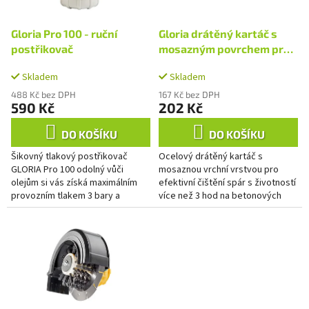
r
u
o
k
d
Gloria Pro 100 - ruční
Gloria drátěný kartáč s
t
u
postřikovač
mosazným povrchem pro
ů
k
čištění spár
t
Skladem
Skladem
ů
488 Kč bez DPH
167 Kč bez DPH
590 Kč
202 Kč
DO KOŠÍKU
DO KOŠÍKU
Šikovný tlakový postřikovač
Ocelový drátěný kartáč s
GLORIA Pro 100 odolný vůči
mosaznou vrchní vrstvou pro
olejům si vás získá maximálním
efektivní čištění spár s životností
provozním tlakem 3 bary a
více než 3 hod na betonových
objemem jeden litr. Přístroj se
dlaždicích. Je součástí dodávky
vyznačuje stabilní plastovou...
přístrojů MultiBrush a...