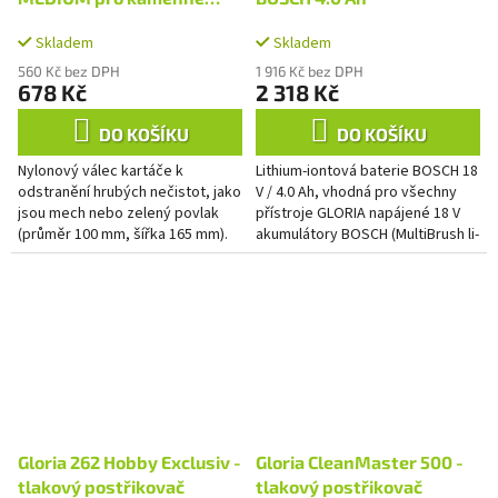
povrchy
Skladem
Skladem
560 Kč bez DPH
1 916 Kč bez DPH
678 Kč
2 318 Kč
DO KOŠÍKU
DO KOŠÍKU
Nylonový válec kartáče k
Lithium-iontová baterie BOSCH 18
odstranění hrubých nečistot, jako
V / 4.0 Ah, vhodná pro všechny
jsou mech nebo zelený povlak
přístroje GLORIA napájené 18 V
(průměr 100 mm, šířka 165 mm).
akumulátory BOSCH (MultiBrush li-
Vhodný pro hrubé i hladké
on, WeedBrush li-on a MultiJet
povrchy, nevhodný pro povrchy...
18V), stejně jako...
Gloria 262 Hobby Exclusiv -
Gloria CleanMaster 500 -
tlakový postřikovač
tlakový postřikovač