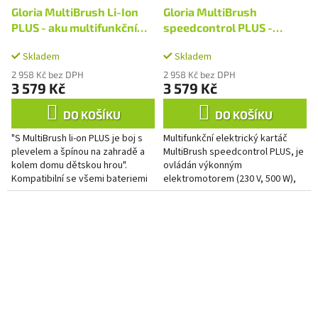
Gloria MultiBrush Li-Ion
Gloria MultiBrush
PLUS - aku multifunkční
speedcontrol PLUS -
kartáč
multifunkční elektrický
Skladem
Skladem
kartáč
2 958 Kč bez DPH
2 958 Kč bez DPH
3 579 Kč
3 579 Kč
DO KOŠÍKU
DO KOŠÍKU
"S MultiBrush li-on PLUS je boj s
Multifunkční elektrický kartáč
plevelem a špínou na zahradě a
MultiBrush speedcontrol PLUS, je
kolem domu dětskou hrou".
ovládán výkonným
Kompatibilní se všemi bateriemi
elektromotorem (230 V, 500 W),
BOSCH PBA 18V POWER FOR ALL
lze použít k ošetření kamenných
od 1,5 - 6,0 Ah....
a dřevěných povrchů, stejně
jako...