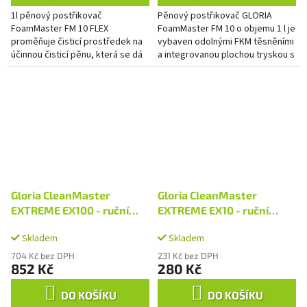
1l pěnový postřikovač
Pěnový postřikovač GLORIA
FoamMaster FM 10 FLEX
FoamMaster FM 10 o objemu 1 l je
proměňuje čisticí prostředek na
vybaven odolnými FKM těsněními
účinnou čisticí pěnu, která se dá
a integrovanou plochou tryskou s
při postřiku ideálně rozdělit po
úhlem rozstřiku 110 ° a
celé čištěné ploše.
proměňuje čisticí prostředek...
Gloria CleanMaster
Gloria CleanMaster
EXTREME EX100 - ruční
EXTREME EX10 - ruční
postřikovač
postřikovač
Skladem
Skladem
704 Kč bez DPH
231 Kč bez DPH
852 Kč
280 Kč
DO KOŠÍKU
DO KOŠÍKU