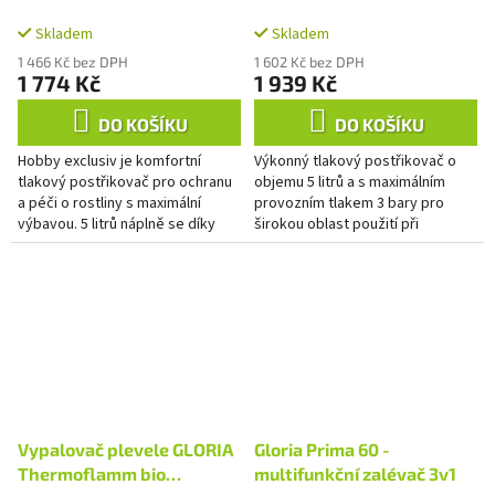
Skladem
Skladem
1 466 Kč bez DPH
1 602 Kč bez DPH
1 774 Kč
1 939 Kč
DO KOŠÍKU
DO KOŠÍKU
Hobby exclusiv je komfortní
Výkonný tlakový postřikovač o
tlakový postřikovač pro ochranu
objemu 5 litrů a s maximálním
a péči o rostliny s maximální
provozním tlakem 3 bary pro
výbavou. 5 litrů náplně se díky
širokou oblast použití při
speciální výkonné tlakové pumpě
profesionálním čištění. Nejlépe
rozprašuje provozním...
se hodí pro aplikaci kyselých...
Vypalovač plevele GLORIA
Gloria Prima 60 -
Thermoflamm bio
multifunkční zalévač 3v1