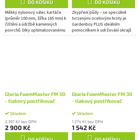
DO KOŠÍKU
DO KOŠÍKU
Měkký nylonový válec kartáče
Zkypření půdy – se speciálně
(průměr 100 mm, šířka 165 mm) k
tvrzenými ocelovými hroty je
čištění a údržbě kamenných
Gardenboy PLUS ideálním
povrchů. Díky optimalizovanému
pomocníkem k udržování okrajů
profilu kartáče se i drážky a
trávníku, rozrývání, rozdrobení,
meziprostory důkladně vyčistí.
kypření a vytrhávání plevelů....
Gloria FoamMaster FM 50
Gloria FoamMaster FM 30
- tlakový postřikovač
- tlakový postřikovač
Skladem
Skladem
2 397 Kč bez DPH
1 274 Kč bez DPH
2 900 Kč
1 542 Kč
DO KOŠÍKU
DO KOŠÍKU