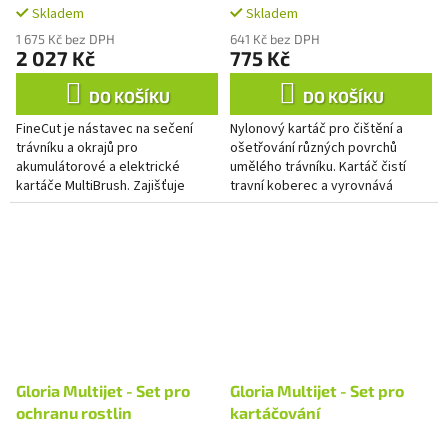
Skladem
Skladem
1 675 Kč bez DPH
641 Kč bez DPH
2 027 Kč
775 Kč
DO KOŠÍKU
DO KOŠÍKU
FineCut je nástavec na sečení
Nylonový kartáč pro čištění a
trávníku a okrajů pro
ošetřování různých povrchů
akumulátorové a elektrické
umělého trávníku. Kartáč čistí
kartáče MultiBrush. Zajišťuje
travní koberec a vyrovnává
nejlepší výsledky sečení na
stébla trávy. Díky spirálové
kompaktních trávnících. Se šířkou
konstrukci je kartáčem
sečení...
zajištěno...
Gloria Multijet - Set pro
Gloria Multijet - Set pro
ochranu rostlin
kartáčování