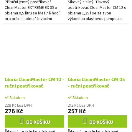
Příruční jemný postřikovač
Šikovný a silný: Tlakový
CleanMaster EXTREME EX 05 o
postřikovač CleanMaster CM 12 o
objemu 0,5 litru se ideálně hodí
objemu 1,25 l se se svou
pro práci s odmašťovacími
výkonnou plastovou pumpou a
prostředky. Stabilní plastová
odolnými EPDM těsněními hodí
nádoba, plynule nastavitelná
ideálně k aplikaci kyselých a...
dutá...
Gloria CleanMaster CM 10 -
Gloria CleanMaster CM 05
ruční postřikovač
- ruční postřikovač
Skladem
Skladem
228 Kč bez DPH
212 Kč bez DPH
276 Kč
257 Kč
DO KOŠÍKU
DO KOŠÍKU
Šikovný, praktický, efektivní,
Šikovný, praktický, efektivní,