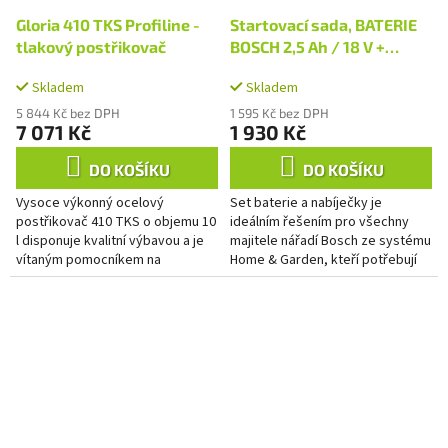
Gloria 410 TKS Profiline -
Startovací sada, BATERIE
tlakový postřikovač
BOSCH 2,5 Ah / 18 V +
nabíječka
Skladem
Skladem
5 844 Kč bez DPH
1 595 Kč bez DPH
7 071 Kč
1 930 Kč
DO KOŠÍKU
DO KOŠÍKU
Vysoce výkonný ocelový
Set baterie a nabíječky je
postřikovač 410 TKS o objemu 10
ideálním řešením pro všechny
l disponuje kvalitní výbavou a je
majitele nářadí Bosch ze systému
vítaným pomocníkem na
Home & Garden, kteří potřebují
stavbách a na poli
spolehlivý zdroj energie pro své
profesionálního úklidu.
nástroje. Tento set...