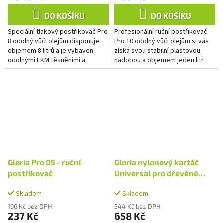
DO KOŠÍKU
DO KOŠÍKU
Speciální tlakový postřikovač Pro
Profesionální ruční postřikovač
8 odolný vůči olejům disponuje
Pro 10 odolný vůči olejům si vás
objemem 8 litrů a je vybaven
získá svou stabilní plastovou
odolnými FKM těsněními a
nádobou a objemem jeden litr.
rozprašovací trubkou s
Dvojčinná přesná pumpa zajišťuje
mosaznou plochou proudovou
lepší komfort během...
tryskou...
Gloria Pro 05 - ruční
Gloria nylonový kartáč
postřikovač
Universal pro dřevěné
povrchy
Skladem
Skladem
196 Kč bez DPH
544 Kč bez DPH
237 Kč
658 Kč