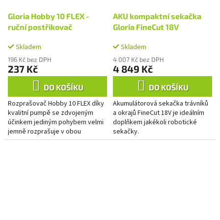
Gloria Hobby 10 FLEX -
AKU kompaktní sekačka
ruční postřikovač
Gloria FineCut 18V
Skladem
Skladem
196 Kč bez DPH
4 007 Kč bez DPH
237 Kč
4 849 Kč
DO KOŠÍKU
DO KOŠÍKU
Rozprašovač Hobby 10 FLEX díky
Akumulátorová sekačka trávníků
kvalitní pumpě se zdvojeným
a okrajů FineCut 18V je ideálním
účinkem jediným pohybem velmi
doplňkem jakékoli robotické
jemně rozprašuje v obou
sekačky.
směrech. Díky flexibilní nasávací
trubici umožňuje postřik ve...