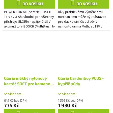
DO KOŠÍKU
DO KOŠÍKU
POWER FOR ALL baterie BOSCH
Díky praktickému výměnnému
18 V / 2.5 Ah, vhodná pro všechny
mechanismu může být nástavec
přístroje GLORIA napájené 18 V
pro dávkování čisticí pěny
akumulátory BOSCH (MultiBrush li-
namontován na MultiJet 18V v
on, WeedBrush li-on a MultiJet
několika jednoduchých krocích a
18V), stejně jako...
přeměněn na mobilní pěnový...
Gloria měkký nylonový
Gloria Gardenboy PLUS -
kartáč SOFT pro kamenné
kypřič půdy
povrchy
Skladem
Skladem
641 Kč bez DPH
1 595 Kč bez DPH
775 Kč
1 930 Kč