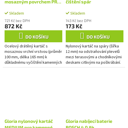
mosazným povrchem PRO
čištění spár
pro kamenné povrchy
Skladem
Skladem
721 Kč bez DPH
143 Kč bez DPH
872 Kč
173 Kč
DO KOŠÍKU
DO KOŠÍKU
Ocelový drátěný kartáč s
Nylonový kartáč na spáry (šířka
mosaznou vrchní vrstvou (průměr
12 mm) na odstraňování plevelů
100 mm, délka 165 mm) k
mezi terasovými a chodníkovými
důkladnému vyčištění kamenných
deskami citlivými na poškrábání.
povrchů. Vhodný k odstranění
Příslušenství pro přístroje
tvrdošíjných nečistot, jako jsou...
MultiBrush a WeedBrush.
Gloria nylonový kartáč
Gloria nabíjecí baterie
MEDIUM pro kamenné
BOSCH 4.0 Ah