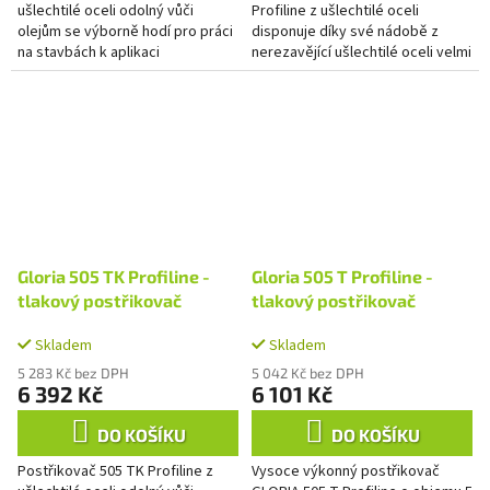
ušlechtilé oceli odolný vůči
Profiline z ušlechtilé oceli
olejům se výborně hodí pro práci
disponuje díky své nádobě z
na stavbách k aplikaci
nerezavějící ušlechtilé oceli velmi
odbedňovacího oleje, pro
vysokou odolností a
profesionální čištění a dezinfekci
korozivzdorností. Kromě toho
a...
se...
Gloria 505 TK Profiline -
Gloria 505 T Profiline -
tlakový postřikovač
tlakový postřikovač
Skladem
Skladem
5 283 Kč bez DPH
5 042 Kč bez DPH
6 392 Kč
6 101 Kč
DO KOŠÍKU
DO KOŠÍKU
Postřikovač 505 TK Profiline z
Vysoce výkonný postřikovač