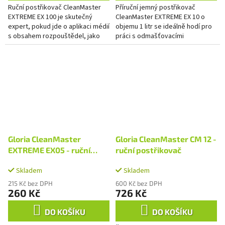
Ruční postřikovač CleanMaster
Příruční jemný postřikovač
EXTREME EX 100 je skutečný
CleanMaster EXTREME EX 10 o
expert, pokud jde o aplikaci médií
objemu 1 litr se ideálně hodí pro
s obsahem rozpouštědel, jako
práci s odmašťovacími
jsou čističe brzd nebo ráfků,
prostředky. Stabilní plastová
odstraňovače dehtu nebo...
nádoba, plynule nastavitelná
dutá...
Gloria CleanMaster
Gloria CleanMaster CM 12 -
EXTREME EX05 - ruční
ruční postřikovač
postřikovač
Skladem
Skladem
215 Kč bez DPH
600 Kč bez DPH
260 Kč
726 Kč
DO KOŠÍKU
DO KOŠÍKU