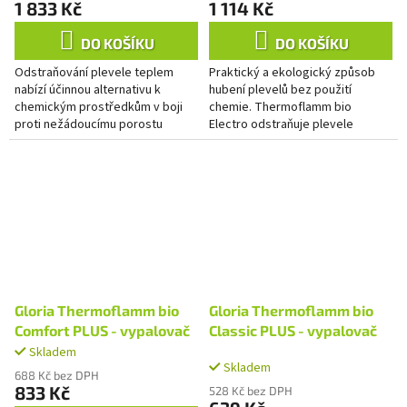
1 833 Kč
1 114 Kč
DO KOŠÍKU
DO KOŠÍKU
Odstraňování plevele teplem
Praktický a ekologický způsob
nabízí účinnou alternativu k
hubení plevelů bez použití
chemickým prostředkům v boji
chemie. Thermoflamm bio
proti nežádoucímu porostu
Electro odstraňuje plevele
kolem domu. Jelikož použití
horkým paprskem o teplotě přes
chemie není na zpevněných
650 ° C efektivně a trvale.
plochách,...
Přístroj...
Gloria Thermoflamm bio
Gloria Thermoflamm bio
Comfort PLUS - vypalovač
Classic PLUS - vypalovač
Skladem
Průměrné
Skladem
hodnocení
688 Kč bez DPH
produktu
833 Kč
528 Kč bez DPH
je