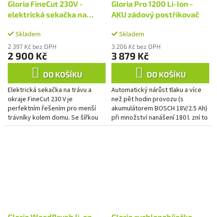
Gloria FineCut 230V -
Gloria Pro 1200 Li-Ion -
elektrická sekačka na
AKU zádový postřikovač
trávu
Skladem
Skladem
2 397 Kč bez DPH
3 206 Kč bez DPH
2 900 Kč
3 879 Kč
DO KOŠÍKU
DO KOŠÍKU
Elektrická sekačka na trávu a
Automatický nárůst tlaku a více
okraje FineCut 230 V je
než pět hodin provozu (s
perfektním řešením pro menší
akumulátorem BOSCH 18V/2.5 Ah)
trávníky kolem domu. Se šířkou
při množství nanášení 180 l. zní to
řezu 25 cm a inovativním
dobře? Zní to jako GLORIA Pro
systémem dvou nožů poskytuje
1200 li-on,...
FineCut...
Gloria WeedBrush li-on -
Gloria rychlonabíječka