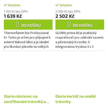
PROFESSIONAL E+ TURBO
Skladem
Skladem
1 355 Kč bez DPH
2 068 Kč bez DPH
1 639 Kč
2 502 Kč
DO KOŠÍKU
DO KOŠÍKU
Thermoflamm bio Professional
GLORIA prima 60 je praktický
E+ Turbo je určen pro připojení k
rozprašovač pro zalévání sazenic
externí tlakové láhvi a je ideální
a pěstovaných rostlin. S
pro likvidaci plevele na velkých
integrovanou tryskou 3 v 1
plochách.
můžete citlivé rostliny šetrně
zalévat a postřikovat nebo...
Gloria nástavec na
Gloria kartáč na umělé
zastřihování trávníků a
trávníky
okrajů