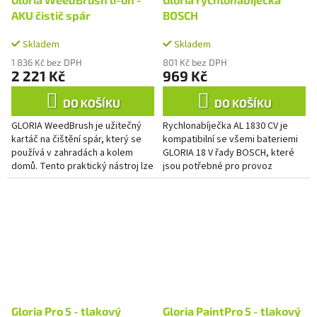
AKU čistič spár
BOSCH
Skladem
Skladem
1 836 Kč bez DPH
801 Kč bez DPH
2 221 Kč
969 Kč
DO KOŠÍKU
DO KOŠÍKU
GLORIA WeedBrush je užitečný
Rychlonabíječka AL 1830 CV je
kartáč na čištění spár, který se
kompatibilní se všemi bateriemi
používá v zahradách a kolem
GLORIA 18 V řady BOSCH, které
domů. Tento praktický nástroj lze
jsou potřebné pro provoz
používat se všemi bateriemi
přístrojů MultiBrush, WeedBrush
BOSCH 18 V pro domácnost...
li-on nebo MultiJet 18V....
Gloria Pro 5 - tlakový
Gloria PaintPro 5 - tlakový