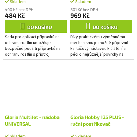
Skladem
Skladem
400 Kč bez DPH
801 Kč bez DPH
484 Kč
969 Kč
DO KOŠÍKU
DO KOŠÍKU
Sada pro aplikaci přípravků na
Díky praktickému výměnnému
ochranu rostlin umožňuje
mechanismu je možné připevnit
bezpečné použití přípravků na
kartáčový nástavec k čištění a
ochranu rostlin s přístroji
péči o nejrůznější povrchy na
MultiJet.
všechna zařízení MultiJet v
několika jednoduchých krocích.
Gloria MultiJet - nádoba
Gloria Hobby 125 PLUS -
UNIVERSAL
ruční postřikovač
Skladem
Skladem