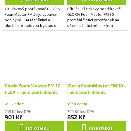
10 l tlakový postřikovač GLORIA
Příruční 3 l tlakový postřikovač
FoamMaster FM 50 je vybaven
GLORIA FoamMaster FM 30
odolnými FKM těsněními a
promění čisticí prostředek na
plochou proudovou tryskou s
účinnou čisticí pěnu, která
úhlem postřiku 110°. Promění
intenzivně působí na
čisticí prostředky v účinnou...
ošetřovanou plochu a může
docílit ještě...
Gloria FoamMaster FM 10
Gloria FoamMaster FM 10 -
FLEX - ruční postřikovač
ruční postřikovač
Skladem
Skladem
745 Kč bez DPH
704 Kč bez DPH
901 Kč
852 Kč
DO KOŠÍKU
DO KOŠÍKU