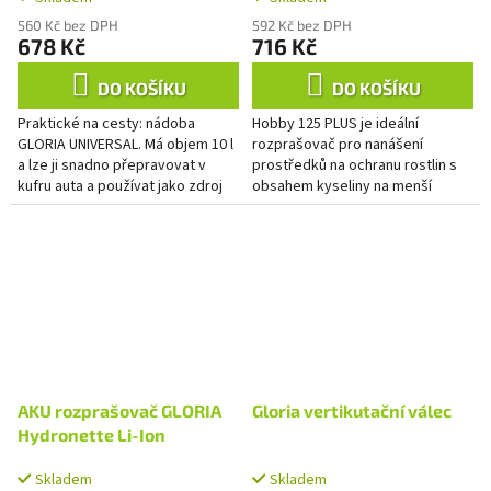
560 Kč bez DPH
592 Kč bez DPH
678 Kč
716 Kč
DO KOŠÍKU
DO KOŠÍKU
Praktické na cesty: nádoba
Hobby 125 PLUS je ideální
GLORIA UNIVERSAL. Má objem 10 l
rozprašovač pro nanášení
a lze ji snadno přepravovat v
prostředků na ochranu rostlin s
kufru auta a používat jako zdroj
obsahem kyseliny na menší
vody.
plochy. Odolný ruční rozprašovač
je vybavený těsněními EPDM
odolnými...
AKU rozprašovač GLORIA
Gloria vertikutační válec
Hydronette Li-Ion
Skladem
Skladem