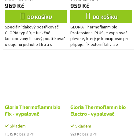
969 Kč
959 Kč
DO KOŠÍKU
DO KOŠÍKU
Speciální tlakový postřikovač
GLORIA Thermoflamm bio
GLORIA typ 89 je funkčně
Professional PLUS je vypalovač
koncipovaný tlakový postřikovač
plevele, který je koncipován pro
o objemu jednoho litru a s
připojení k externí lahvi se
maximálním provozním tlakem 3
stlačeným plynem. 5m hadice
bary. Zajímavostí je nastavitelná...
obsažená v dodávce umožňuje...
Gloria Thermoflamm bio
Gloria Thermoflamm bio
Fix - vypalovač
Electro - vypalovač
Skladem
Skladem
1 515 Kč bez DPH
921 Kč bez DPH