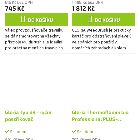
616 Kč bez DPH
1 498 Kč bez DPH
745 Kč
1 812 Kč
DO KOŠÍKU
DO KOŠÍKU
Válec provzdušňovače trávníku
GLORIA WeedBrush je praktický
se dá namontovat na všechny
kartáč pro odstraňování plevelů
přístroje MultiBrush a je ideální
ve spárách pro použití v
pro práci na menších trávnících.
domácích zahradách a kolem
Provzdušňovač pročesává
domu. Příruční přístroj je díky
trávník svými hroty z...
svému silnému elektromotoru...
Gloria Typ 89 - ruční
Gloria Thermoflamm bio
postřikovač
Professional PLUS -
vypalovač
Skladem
Skladem
801 Kč bez DPH
793 Kč bez DPH