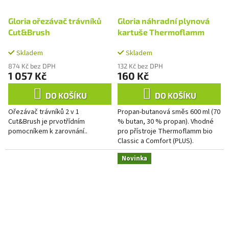
Gloria ořezávač trávníků
Gloria náhradní plynová
Cut&Brush
kartuše Thermoflamm
Skladem
Skladem
874 Kč bez DPH
132 Kč bez DPH
1 057 Kč
160 Kč
DO KOŠÍKU
DO KOŠÍKU
Ořezávač trávníků 2 v 1
Propan-butanová směs 600 ml (70
Cut&Brush je prvotřídním
% butan, 30 % propan). Vhodné
pomocníkem k zarovnání..
pro přístroje Thermoflamm bio
Classic a Comfort (PLUS).
Novinka