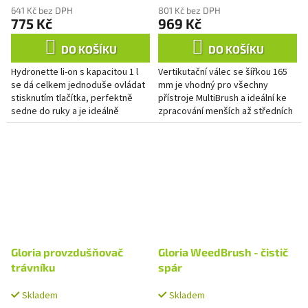
641 Kč bez DPH
801 Kč bez DPH
775 Kč
969 Kč
DO KOŠÍKU
DO KOŠÍKU
Hydronette li-on s kapacitou 1 l
Vertikutační válec se šířkou 165
se dá celkem jednoduše ovládat
mm je vhodný pro všechny
stisknutím tlačítka, perfektně
přístroje MultiBrush a ideální ke
sedne do ruky a je ideálně
zpracování menších až středních
vhodný pro rozprašování vody a
trávníků.
prostředků na ochranu...
Gloria provzdušňovač
Gloria WeedBrush - čistič
trávníku
spár
Skladem
Skladem