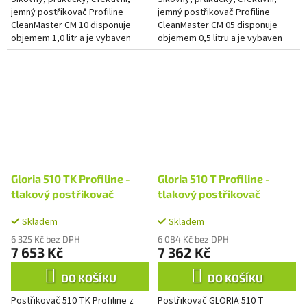
jemný postřikovač Profiline
jemný postřikovač Profiline
CleanMaster CM 10 disponuje
CleanMaster CM 05 disponuje
objemem 1,0 litr a je vybaven
objemem 0,5 litru a je vybaven
dvojčinnou přesnou pumpou. Ta
dvojčinnou přesnou pumpou. Ta
zajistí jediným stlačením páky...
zajistí jediným stlačením...
Gloria 510 TK Profiline -
Gloria 510 T Profiline -
tlakový postřikovač
tlakový postřikovač
Skladem
Skladem
6 325 Kč bez DPH
6 084 Kč bez DPH
7 653 Kč
7 362 Kč
DO KOŠÍKU
DO KOŠÍKU
Postřikovač 510 TK Profiline z
Postřikovač GLORIA 510 T