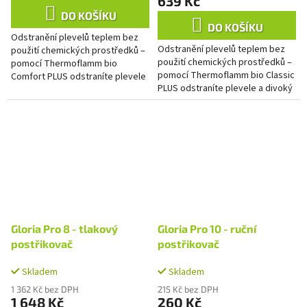
639 Kč
5,0
DO KOŠÍKU
z
DO KOŠÍKU
Odstranění plevelů teplem bez
5
Odstranění plevelů teplem bez
použití chemických prostředků –
hvězdiček.
použití chemických prostředků –
pomocí Thermoflamm bio
pomocí Thermoflamm bio Classic
Comfort PLUS odstraníte plevele
PLUS odstraníte plevele a divoký
a divoký porost jednoduše a
porost jednoduše a pohodlně.
pohodlně. Použití přístroje je...
Použití přístroje je...
Gloria Pro 8 - tlakový
Gloria Pro 10 - ruční
postřikovač
postřikovač
Skladem
Skladem
1 362 Kč bez DPH
215 Kč bez DPH
1 648 Kč
260 Kč