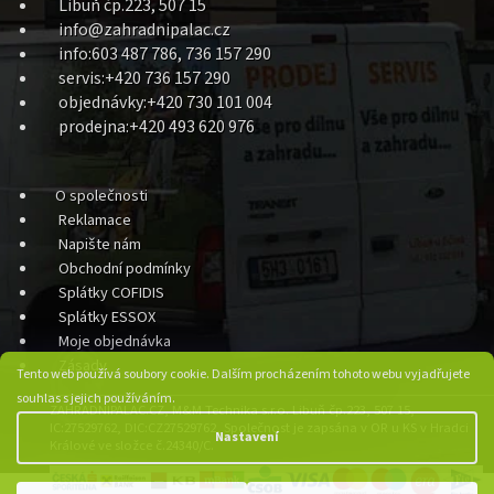
Libuň čp.223, 507 15
info@zahradnipalac.cz
info:603 487 786, 736 157 290
servis:+420 736 157 290
objednávky:+420 730 101 004
prodejna:+420 493 620 976
O společnosti
Reklamace
Napište nám
Obchodní podmínky
Splátky COFIDIS
Splátky ESSOX
Moje objednávka
Zásady
Tento web používá soubory cookie. Dalším procházením tohoto webu vyjadřujete
souhlas s jejich používáním.
ZAHRADNIPALAC.CZ, M&M Technika s.r.o. Libuň čp.223, 507 15,
IC:27529762, DIC:CZ27529762, Společnost je zapsána v OR u KS v Hradci
Nastavení
Králové ve složce č.24340/C.