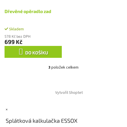
Dřevěné opěradlo zad
Skladem
578 Kč bez DPH
699 Kč
DO KOŠÍKU
3
položek celkem
O
v
l
Z
á
á
d
Vytvořil Shoptet
p
a
a
c
t
í
×
í
p
r
Splátková kalkulačka ESSOX
v