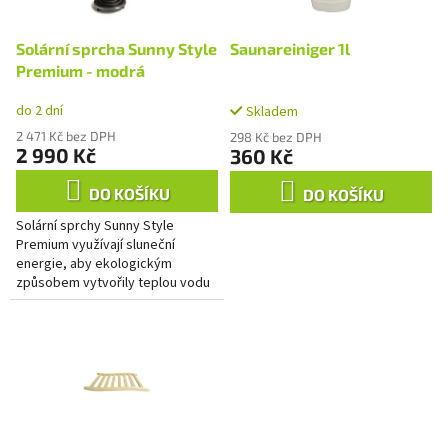
r
u
o
k
d
Solární sprcha Sunny Style
Saunareiniger 1l
t
u
Premium - modrá
ů
k
do 2 dní
t
Skladem
ů
2 471 Kč bez DPH
298 Kč bez DPH
2 990 Kč
360 Kč
DO KOŠÍKU
DO KOŠÍKU
Solární sprchy Sunny Style
Premium využívají sluneční
energie, aby ekologickým
způsobem vytvořily teplou vodu
bez využití elektřiny. Díky
systému ohřevu ve spodní
základně se...