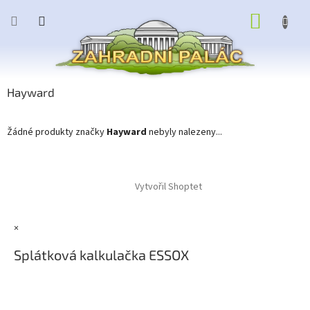
Přejít
NÁKUP
na
obsah
KOŠÍK
Hayward
Žádné produkty značky
Hayward
nebyly nalezeny...
Z
á
Vytvořil Shoptet
p
a
t
×
í
Splátková kalkulačka ESSOX