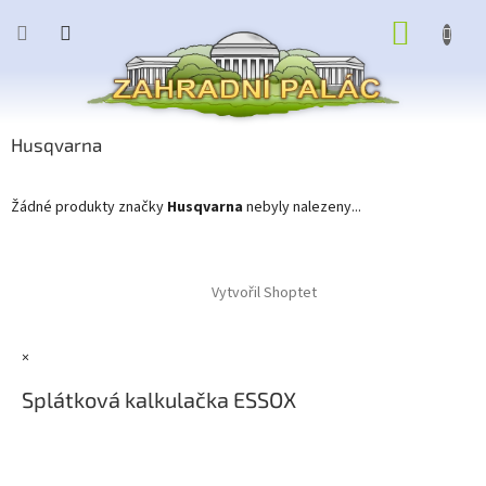
Přejít
NÁKUP
na
obsah
KOŠÍK
Husqvarna
Žádné produkty značky
Husqvarna
nebyly nalezeny...
Z
á
Vytvořil Shoptet
p
a
t
×
í
Splátková kalkulačka ESSOX