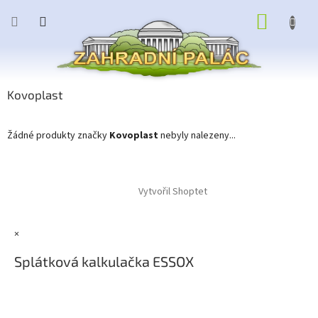
Přejít
NÁKUP
na
obsah
KOŠÍK
Kovoplast
Žádné produkty značky
Kovoplast
nebyly nalezeny...
Z
á
Vytvořil Shoptet
p
a
t
×
í
Splátková kalkulačka ESSOX