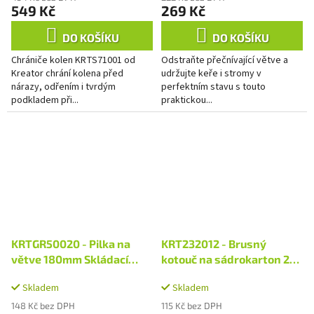
549 Kč
269 Kč
DO KOŠÍKU
DO KOŠÍKU
Chrániče kolen KRTS71001 od
Odstraňte přečnívající větve a
Kreator chrání kolena před
udržujte keře i stromy v
nárazy, odřením i tvrdým
perfektním stavu s touto
podkladem při...
praktickou...
KRTGR50020 - Pilka na
KRT232012 - Brusný
větve 180mm Skládací
kotouč na sádrokarton 225
kompaktní
mm G120 5ks
Skladem
Skladem
148 Kč bez DPH
115 Kč bez DPH