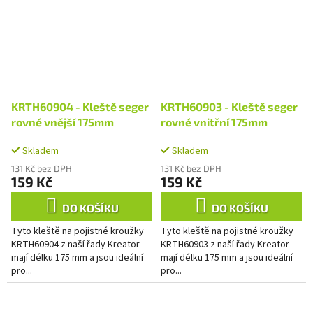
KRTH60904 - Kleště seger
KRTH60903 - Kleště seger
rovné vnější 175mm
rovné vnitřní 175mm
Skladem
Skladem
131 Kč bez DPH
131 Kč bez DPH
159 Kč
159 Kč
DO KOŠÍKU
DO KOŠÍKU
Tyto kleště na pojistné kroužky
Tyto kleště na pojistné kroužky
KRTH60904 z naší řady Kreator
KRTH60903 z naší řady Kreator
mají délku 175 mm a jsou ideální
mají délku 175 mm a jsou ideální
pro...
pro...