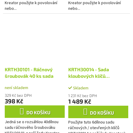
Kreator použijte k povolování
Kreator použijte k povolování
nebo...
nebo...
KRTH30101 - Ráčnový
KRTH30014 - Sada
šroubovák 40 ks sada
kloubových klíčů
otevřený/očko-ráčnový
není skladem
Skladem
6ks
329 Kč bez DPH
1 231 Kč bez DPH
398 Kč
1 489 Kč
DO KOŠÍKU
DO KOŠÍKU
Jedná se o rozsáhlou 40dílnou
Použijte tuto 6dílnou sadu
sadu ráčnového šroubováku
ráčnových / otevřených klíčů