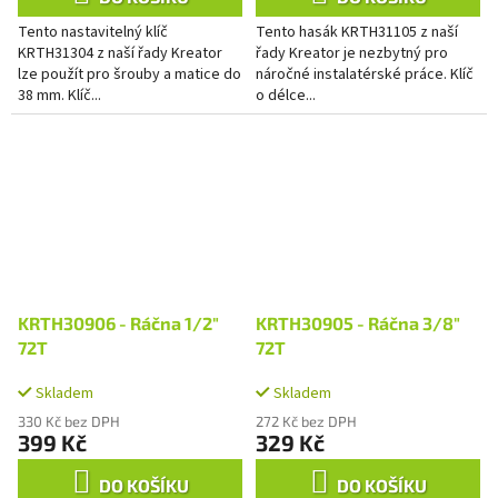
Tento nastavitelný klíč
Tento hasák KRTH31105 z naší
KRTH31304 z naší řady Kreator
řady Kreator je nezbytný pro
lze použít pro šrouby a matice do
náročné instalatérské práce. Klíč
38 mm. Klíč...
o délce...
KRTH30906 - Ráčna 1/2"
KRTH30905 - Ráčna 3/8"
72T
72T
Skladem
Skladem
330 Kč bez DPH
272 Kč bez DPH
399 Kč
329 Kč
DO KOŠÍKU
DO KOŠÍKU