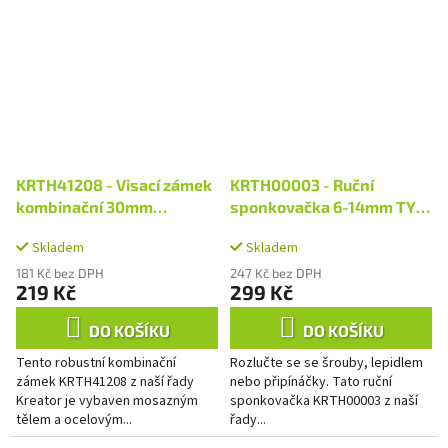
KRTH41208 - Visací zámek
KRTH00003 - Ruční
kombinační 30mm
sponkovačka 6-14mm TYP
trojmístný kód
C
Skladem
Skladem
181 Kč bez DPH
247 Kč bez DPH
219 Kč
299 Kč
DO KOŠÍKU
DO KOŠÍKU
Tento robustní kombinační
Rozlučte se se šrouby, lepidlem
zámek KRTH41208 z naší řady
nebo připínáčky. Tato ruční
Kreator je vybaven mosazným
sponkovačka KRTH00003 z naší
tělem a ocelovým...
řady...