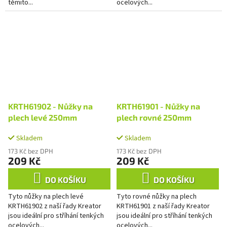
těmito...
ocelových...
KRTH61902 - Nůžky na
KRTH61901 - Nůžky na
plech levé 250mm
plech rovné 250mm
Skladem
Skladem
173 Kč bez DPH
173 Kč bez DPH
209 Kč
209 Kč
DO KOŠÍKU
DO KOŠÍKU
Tyto nůžky na plech levé
Tyto rovné nůžky na plech
KRTH61902 z naší řady Kreator
KRTH61901 z naší řady Kreator
jsou ideální pro stříhání tenkých
jsou ideální pro stříhání tenkých
ocelových...
ocelových...