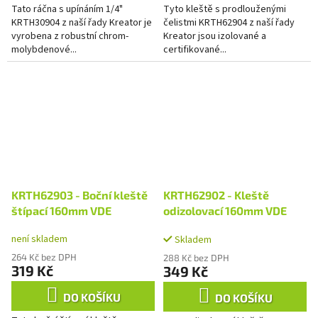
Tato ráčna s upínáním 1/4"
Tyto kleště s prodlouženými
KRTH30904 z naší řady Kreator je
čelistmi KRTH62904 z naší řady
vyrobena z robustní chrom-
Kreator jsou izolované a
molybdenové...
certifikované...
KRTH62903 - Boční kleště
KRTH62902 - Kleště
štípací 160mm VDE
odizolovací 160mm VDE
není skladem
Skladem
264 Kč bez DPH
288 Kč bez DPH
319 Kč
349 Kč
DO KOŠÍKU
DO KOŠÍKU