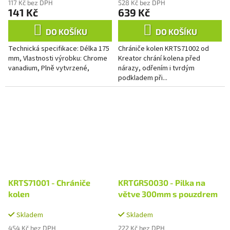
117 Kč bez DPH
528 Kč bez DPH
141 Kč
639 Kč
DO KOŠÍKU
DO KOŠÍKU
Technická specifikace: Délka 175
Chrániče kolen KRTS71002 od
mm, Vlastnosti výrobku: Chrome
Kreator chrání kolena před
vanadium, Plně vytvrzené,
nárazy, odřením i tvrdým
podkladem při...
KRTS71001 - Chrániče
KRTGR50030 - Pilka na
kolen
větve 300mm s pouzdrem
Skladem
Skladem
454 Kč bez DPH
222 Kč bez DPH