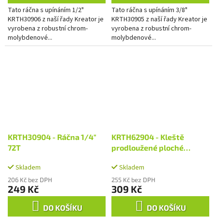
Tato ráčna s upínáním 1/2"
Tato ráčna s upínáním 3/8"
KRTH30906 z naší řady Kreator je
KRTH30905 z naší řady Kreator je
vyrobena z robustní chrom-
vyrobena z robustní chrom-
molybdenové...
molybdenové...
KRTH30904 - Ráčna 1/4"
KRTH62904 - Kleště
72T
prodloužené ploché
160mm VDE
Skladem
Skladem
206 Kč bez DPH
255 Kč bez DPH
249 Kč
309 Kč
DO KOŠÍKU
DO KOŠÍKU