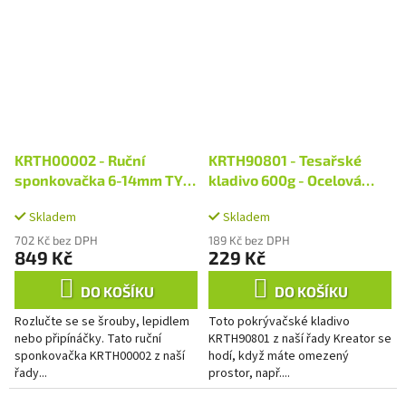
KRTH00002 - Ruční
KRTH90801 - Tesařské
sponkovačka 6-14mm TYP
kladivo 600g - Ocelová
A-C
násada
Skladem
Skladem
702 Kč bez DPH
189 Kč bez DPH
849 Kč
229 Kč
DO KOŠÍKU
DO KOŠÍKU
Rozlučte se se šrouby, lepidlem
Toto pokrývačské kladivo
nebo připínáčky. Tato ruční
KRTH90801 z naší řady Kreator se
sponkovačka KRTH00002 z naší
hodí, když máte omezený
řady...
prostor, např....