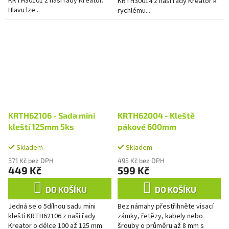
KRTH30101 z naší řady Kreator.
KRTH30014 z naší řady Kreator k
Hlavu lze...
rychlému...
KRTH62106 - Sada mini
KRTH62004 - Kleště
kleští 125mm 5ks
pákové 600mm
Skladem
Skladem
371 Kč bez DPH
495 Kč bez DPH
449 Kč
599 Kč
DO KOŠÍKU
DO KOŠÍKU
Jedná se o 5dílnou sadu mini
Bez námahy přestřihněte visací
kleští KRTH62106 z naší řady
zámky, řetězy, kabely nebo
Kreator o délce 100 až 125 mm:
šrouby o průměru až 8 mm s