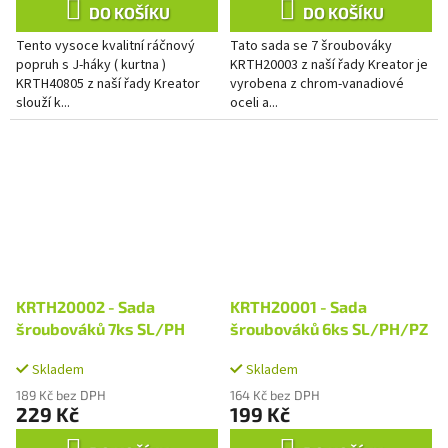
DO KOŠÍKU
DO KOŠÍKU
Tento vysoce kvalitní ráčnový
Tato sada se 7 šroubováky
popruh s J-háky ( kurtna )
KRTH20003 z naší řady Kreator je
KRTH40805 z naší řady Kreator
vyrobena z chrom-vanadiové
slouží k...
oceli a...
KRTH20002 - Sada
KRTH20001 - Sada
šroubováků 7ks SL/PH
šroubováků 6ks SL/PH/PZ
Skladem
Skladem
189 Kč bez DPH
164 Kč bez DPH
229 Kč
199 Kč