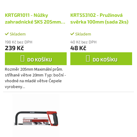
r
u
o
k
d
KRTGR1011 - Nůžky
KRT553102 - Pružinová
t
u
zahradnické SK5 205mm
svěrka 100mm (sada 2ks)
ů
k
AL
t
Skladem
Skladem
ů
198 Kč bez DPH
40 Kč bez DPH
239 Kč
48 Kč
DO KOŠÍKU
DO KOŠÍKU
Rozměr 205mm Maximální prům.
stříhané větve 20mm Typ: boční -
vhodné na mladé větve Čepele
vyrobeny...