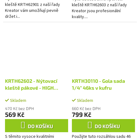
kleště KRTH62901 z naší řady
kleště KRTH62603 z naší řady
Kreator vám umožňují pevně
Kreator jsou profesionální
držet i...
kvality....
KRTH62602 - Nýtovací
KRTH30110 - Gola sada
kleště pákové - HIGH
1/4" 46ks v kufru
QUALITY
Skladem
Skladem
470 Kč bez DPH
660 Kč bez DPH
569 Kč
799 Kč
DO KOŠÍKU
DO KOŠÍKU
S těmito vysoce kvalitními
Použijte tuto rozsáhlou sadu 46