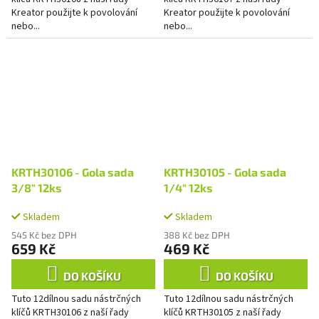
Kreator použijte k povolování
Kreator použijte k povolování
nebo...
nebo...
KRTH30106 - Gola sada
KRTH30105 - Gola sada
3/8" 12ks
1/4" 12ks
Skladem
Skladem
545 Kč bez DPH
388 Kč bez DPH
659 Kč
469 Kč
DO KOŠÍKU
DO KOŠÍKU
Tuto 12dílnou sadu nástrčných
Tuto 12dílnou sadu nástrčných
klíčů KRTH30106 z naší řady
klíčů KRTH30105 z naší řady