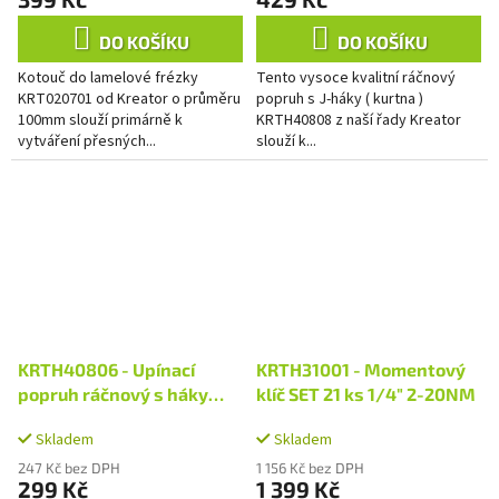
DO KOŠÍKU
DO KOŠÍKU
Kotouč do lamelové frézky
Tento vysoce kvalitní ráčnový
KRT020701 od Kreator o průměru
popruh s J-háky ( kurtna )
100mm slouží primárně k
KRTH40808 z naší řady Kreator
vytváření přesných...
slouží k...
KRTH40806 - Upínací
KRTH31001 - Momentový
popruh ráčnový s háky
klíč SET 21 ks 1/4" 2-20NM
225kg / 4,5m (sada 2ks)
Skladem
Skladem
HIGH QUALITY
247 Kč bez DPH
1 156 Kč bez DPH
299 Kč
1 399 Kč