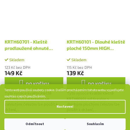
KRTH60701 - Kleště
KRTH60101 - Dlouhé kleště
prodloužené ohnuté
ploché 150mm HIGH
150mm HIGH QUALITY
QUALITY
Skladem
Skladem
123 Kč bez DPH
115 Kč bez DPH
149 Kč
139 Kč
DO KOŠÍKU
DO KOŠÍKU
Tento web používá soubory cookie. Dalším procházením tohoto webu vyjadřujete
Tyto vysoce kvalitní kleště
Tyto vysoce kvalitní kleště
souhlas s jejich používáním.
KRTH60701 od Kreator se
KRTH60101 od Kreator s
zahnutými čelistmi lze použít k
dlouhými plochými čelistmi lze
Nastavení
držení,...
použít k držení,...
Odmítnout
Souhlasím