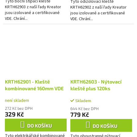
Tyto boční štípací kleště
Tyto odizolovací kleště
KRTH62903 z naší řady Kreator
KRTH62902 z naší řady Kreator
jsou izolované a certifikované
jsou izolované a certifikované
VDE. Chrání...
VDE. Chrání...
KRTH62901 - Kleště
KRTH62603 - Nýtovací
kombinované 160mm VDE
kleště plus 120ks
není skladem
Skladem
272 Kč bez DPH
644 Kč bez DPH
329 Kč
779 Kč
DO KOŠÍKU
DO KOŠÍKU
Tyto elektrikářské kombinované
Tyto oboustranné nýtovací