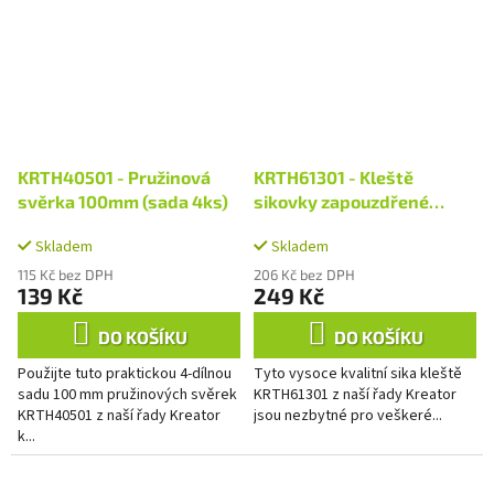
KRTH40501 - Pružinová
KRTH61301 - Kleště
svěrka 100mm (sada 4ks)
sikovky zapouzdřené
250mm HIGH QUALITY
Skladem
Skladem
115 Kč bez DPH
206 Kč bez DPH
139 Kč
249 Kč
DO KOŠÍKU
DO KOŠÍKU
Použijte tuto praktickou 4-dílnou
Tyto vysoce kvalitní sika kleště
sadu 100 mm pružinových svěrek
KRTH61301 z naší řady Kreator
KRTH40501 z naší řady Kreator
jsou nezbytné pro veškeré...
k...