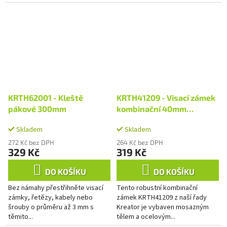
KRTH62001 - Kleště
KRTH41209 - Visací zámek
pákové 300mm
kombinační 40mm
čtyřmístný kód
Skladem
Skladem
272 Kč bez DPH
264 Kč bez DPH
329 Kč
319 Kč
DO KOŠÍKU
DO KOŠÍKU
Bez námahy přestřihněte visací
Tento robustní kombinační
zámky, řetězy, kabely nebo
zámek KRTH41209 z naší řady
šrouby o průměru až 3 mm s
Kreator je vybaven mosazným
těmito...
tělem a ocelovým...