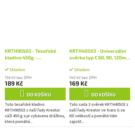
KRTH90503 - Tesařské
KRTH40503 - Univerzální
kladivo 450g -
svěrka typ C 60, 90, 120mm
Sklolaminátová násada
(sada 3ks)
Skladem
Skladem
156 Kč bez DPH
140 Kč bez DPH
189 Kč
169 Kč
DO KOŠÍKU
DO KOŠÍKU
Toto tesařské kladivo
Tato sada 3 svěrek KRTH40503 z
KRTH90503 z naší řady Kreator
naší řady Kreator ve tvaru G se
váží 450 g a je vybavena drážkou,
liší velikostí a pomáhá Vám
která pomáhá...
zajistit...