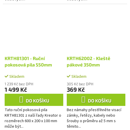
KRTH81301 - Ruční
KRTH62002 - Kleště
pokosová pila 550mm
pákové 350mm
Skladem
Skladem
1 239 Kč bez DPH
305 Kč bez DPH
1 499 Kč
369 Kč
DO KOŠÍKU
DO KOŠÍKU
Tato ruční pokosová pila
Bez námahy přestřihněte visací
KRTH81301 z naší řady Kreator o
zámky, řetězy, kabely nebo
rozměrech 600 x 200 x 100 mm
šrouby o průměru až 5 mm s
může být...
těmito...