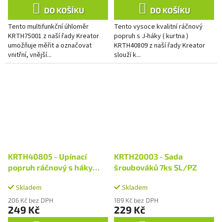
DO KOŠÍKU
DO KOŠÍKU
Tento multifunkční úhloměr
Tento vysoce kvalitní ráčnový
KRTH75001 z naší řady Kreator
popruh s J-háky ( kurtna )
umožňuje měřit a označovat
KRTH40809 z naší řady Kreator
vnitřní, vnější...
slouží k...
KRTH40805 - Upínací
KRTH20003 - Sada
popruh ráčnový s háky
šroubováků 7ks SL/PZ
480kg / 5m HIGH QUALITY
Skladem
Skladem
206 Kč bez DPH
189 Kč bez DPH
249 Kč
229 Kč