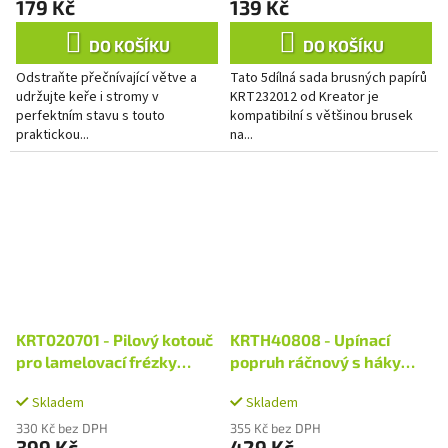
179 Kč
139 Kč
DO KOŠÍKU
DO KOŠÍKU
Odstraňte přečnívající větve a
Tato 5dílná sada brusných papírů
udržujte keře i stromy v
KRT232012 od Kreator je
perfektním stavu s touto
kompatibilní s většinou brusek
praktickou...
na...
KRT020701 - Pilový kotouč
KRTH40808 - Upínací
pro lamelovací frézky
popruh ráčnový s háky
100mm 6T
1000kg / 4,6m HIGH
Skladem
Skladem
QUALITY
330 Kč bez DPH
355 Kč bez DPH
399 Kč
429 Kč