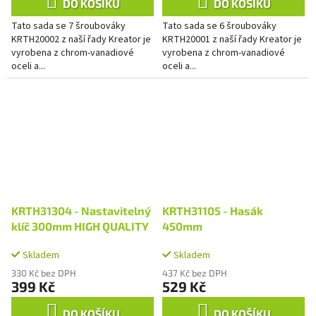
DO KOŠÍKU
DO KOŠÍKU
Tato sada se 7 šroubováky
Tato sada se 6 šroubováky
KRTH20002 z naší řady Kreator je
KRTH20001 z naší řady Kreator je
vyrobena z chrom-vanadiové
vyrobena z chrom-vanadiové
oceli a...
oceli a...
KRTH31304 - Nastavitelný
KRTH31105 - Hasák
klíč 300mm HIGH QUALITY
450mm
Skladem
Skladem
330 Kč bez DPH
437 Kč bez DPH
399 Kč
529 Kč
DO KOŠÍKU
DO KOŠÍKU