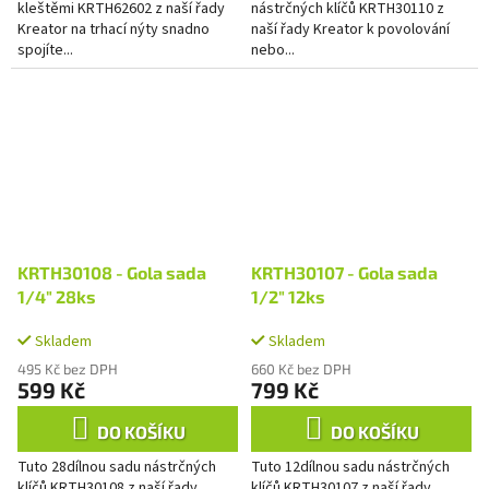
kleštěmi KRTH62602 z naší řady
nástrčných klíčů KRTH30110 z
Kreator na trhací nýty snadno
naší řady Kreator k povolování
spojíte...
nebo...
KRTH30108 - Gola sada
KRTH30107 - Gola sada
1/4" 28ks
1/2" 12ks
Skladem
Skladem
495 Kč bez DPH
660 Kč bez DPH
599 Kč
799 Kč
DO KOŠÍKU
DO KOŠÍKU
Tuto 28dílnou sadu nástrčných
Tuto 12dílnou sadu nástrčných
klíčů KRTH30108 z naší řady
klíčů KRTH30107 z naší řady