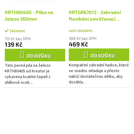
KRTH80405 - Pilka na
KRTGR67013 - Zahradní
železo 300mm
flexibilní smršťovací
hadice 30m
není skladem
Skladem
388 Kč bez DPH
115 Kč bez DPH
469 Kč
139 Kč
DO KOŠÍKU
DO KOŠÍKU
Kompaktní zahradní hadice, která
Tato pevná pila na železo
se snadno skladuje a přesto
KRTH80405 od Kreator je
nabízí dostatečnou délku, aby
vybavena kvalitní čepelí z
dosáhla...
uhlíkové oceli....