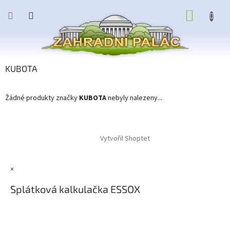
Přejít
NÁKUP
na
obsah
KOŠÍK
KUBOTA
Žádné produkty značky
KUBOTA
nebyly nalezeny...
Z
á
Vytvořil Shoptet
p
a
t
×
í
Splátková kalkulačka ESSOX