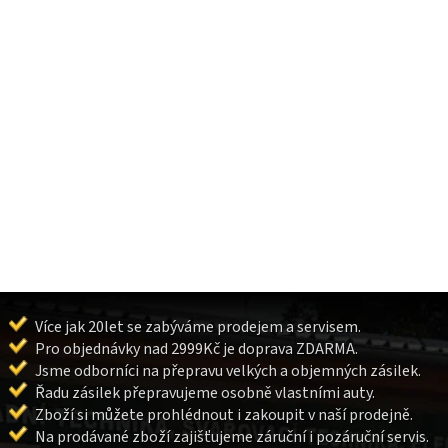
Více jak 20let se zabýváme prodejem a servisem.
Pro objednávky nad 2999Kč je doprava ZDARMA.
Jsme odborníci na přepravu velkých a objemných zásilek.
Řadu zásilek přepravujeme osobně vlastními auty.
Zboží si můžete prohlédnout i zakoupit v naší prodejně.
Na prodávané zboží zajišťujeme záruční i pozáruční servis.