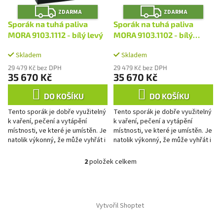
r
Z
Z
u
o
ZDARMA
ZDARMA
D
D
A
A
k
d
Sporák na tuhá paliva
Sporák na tuhá paliva
R
R
t
u
M
M
MORA 9103.1112 - bílý levý
MORA 9103.1102 - bílý
A
A
ů
k
pravý
t
Skladem
Skladem
ů
29 479 Kč bez DPH
29 479 Kč bez DPH
35 670 Kč
35 670 Kč
DO KOŠÍKU
DO KOŠÍKU
Tento sporák je dobře využitelný
Tento sporák je dobře využitelný
k vaření, pečení a vytápění
k vaření, pečení a vytápění
místnosti, ve které je umístěn. Je
místnosti, ve které je umístěn. Je
natolik výkonný, že může vyhřát i
natolik výkonný, že může vyhřát i
další přilehlé prostory. Toto je
další přilehlé prostory. Toto je
dáno...
dáno...
2
položek celkem
O
v
l
Z
á
á
d
Vytvořil Shoptet
p
a
a