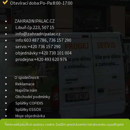
Otevírací doba:Po-Pa:8:00-17:00
ZAHRADNIPALAC.CZ
Libuň čp.223, 507 15
info@zahradnipalac.cz
info:603 487 786, 736 157 290
servis:+420 736 157 290
objednávky:+420 730 101 004
prodejna:+420 493 620 976
O společnosti
Reklamace
Napište nám
Obchodní podmínky
Splátky COFIDIS
Splátky ESSOX
Moje objednávka
Zásady
Tento web používá soubory cookie. Dalším procházením tohoto webu vyjadřujete