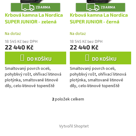
r
Z
Z
u
o
ZDARMA
ZDARMA
D
D
A
A
k
d
Krbová kamna La Nordica
Krbová kamna La Nordica
R
R
t
u
M
M
SUPER JUNIOR - zelená
SUPER JUNIOR - černá
A
A
ů
k
Na dotaz
Na dotaz
t
ů
18 545 Kč bez DPH
18 545 Kč bez DPH
22 440 Kč
22 440 Kč
DO KOŠÍKU
DO KOŠÍKU
Smaltovaný povrch oceli,
Smaltovaný povrch oceli,
pohyblivý rošt, ohřívací litinová
pohyblivý rošt, ohřívací litinová
plotýnka, smaltované litinové
plotýnka, smaltované litinové
díly, celo-litinové topeniště
díly, celo-litinové topeniště
2
položek celkem
O
v
l
Z
á
á
d
Vytvořil Shoptet
p
a
a