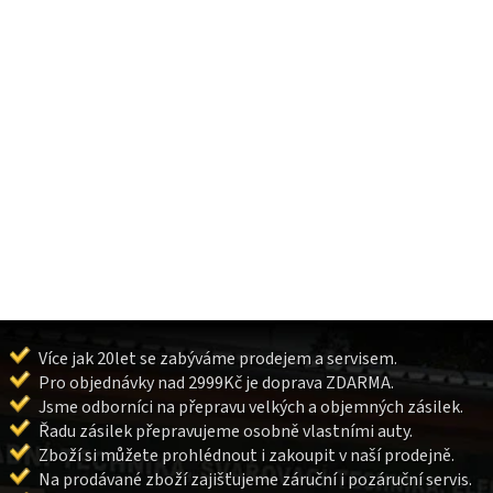
Více jak 20let se zabýváme prodejem a servisem.
Pro objednávky nad 2999Kč je doprava ZDARMA.
Jsme odborníci na přepravu velkých a objemných zásilek.
Řadu zásilek přepravujeme osobně vlastními auty.
Zboží si můžete prohlédnout i zakoupit v naší prodejně.
Na prodávané zboží zajišťujeme záruční i pozáruční servis.