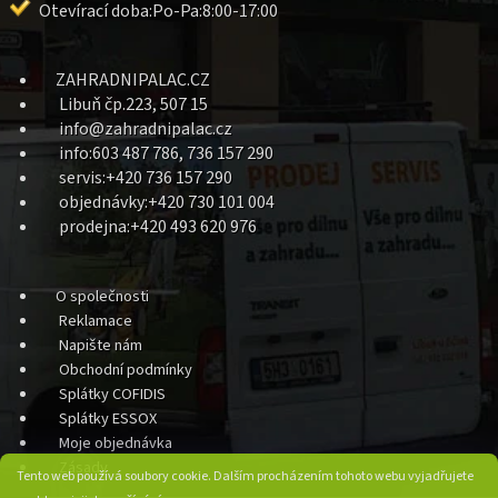
Otevírací doba:Po-Pa:8:00-17:00
ZAHRADNIPALAC.CZ
Libuň čp.223, 507 15
info@zahradnipalac.cz
info:603 487 786, 736 157 290
servis:+420 736 157 290
objednávky:+420 730 101 004
prodejna:+420 493 620 976
O společnosti
Reklamace
Napište nám
Obchodní podmínky
Splátky COFIDIS
Splátky ESSOX
Moje objednávka
Zásady
Tento web používá soubory cookie. Dalším procházením tohoto webu vyjadřujete