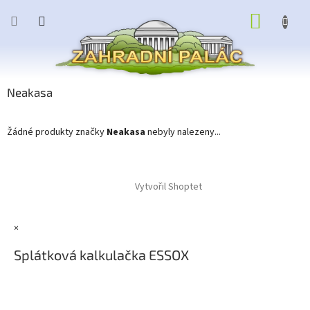
Přejít
NÁKUP
na
obsah
KOŠÍK
Neakasa
Žádné produkty značky
Neakasa
nebyly nalezeny...
Z
á
Vytvořil Shoptet
p
a
t
×
í
Splátková kalkulačka ESSOX