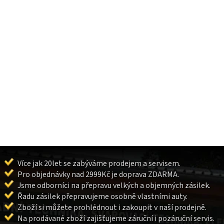
Více jak 20let se zabýváme prodejem a servisem.
Pro objednávky nad 2999Kč je doprava ZDARMA.
Jsme odborníci na přepravu velkých a objemných zásilek.
Řadu zásilek přepravujeme osobně vlastními auty.
Zboží si můžete prohlédnout i zakoupit v naší prodejně.
Na prodávané zboží zajišťujeme záruční i pozáruční servis.