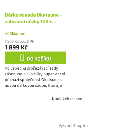
r
u
o
k
d
Dárková sada Okatsune -
t
u
zahradní nůžky 103 +
ů
k
pouzdro 108
t
Skladem
ů
1 569 Kč bez DPH
1 899 Kč
DO KOŠÍKU
Po úspěchu prořezávací sady
Okatsune 103 & Silky Super Accel
přichází společnost Okatsune s
novou dárkovou sadou, která je
dárkem k 100. výročí své
existence. Jde o luxusní...
1
položek celkem
O
v
l
Z
á
á
d
Vytvořil Shoptet
p
a
a