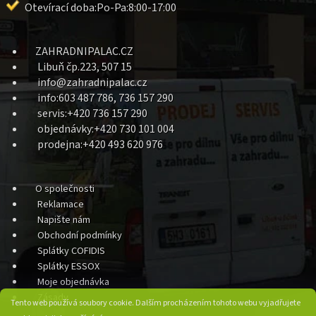
Otevírací doba:Po-Pa:8:00-17:00
ZAHRADNIPALAC.CZ
Libuň čp.223, 507 15
info@zahradnipalac.cz
info:603 487 786, 736 157 290
servis:+420 736 157 290
objednávky:+420 730 101 004
prodejna:+420 493 620 976
O společnosti
Reklamace
Napište nám
Obchodní podmínky
Splátky COFIDIS
Splátky ESSOX
Moje objednávka
Zásady
Tento web používá soubory cookie. Dalším procházením tohoto webu vyjadřujete