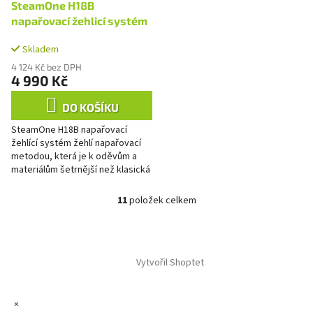
SteamOne H18B
napařovací žehlicí systém
Skladem
4 124 Kč bez DPH
4 990 Kč
DO KOŠÍKU
SteamOne H18B napařovací
žehlící systém žehlí napařovací
metodou, která je k oděvům a
materiálům šetrnější než klasická
žehlička. Napařovač oděvů
SteamOne žehlí látku rychleji a...
11
položek celkem
O
v
l
Z
á
á
d
Vytvořil Shoptet
p
a
a
c
t
í
×
í
p