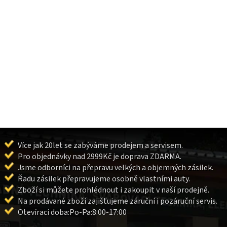
Více jak 20let se zabýváme prodejem a servisem.
Pro objednávky nad 2999Kč je doprava ZDARMA.
Jsme odborníci na přepravu velkých a objemných zásilek.
Řadu zásilek přepravujeme osobně vlastními auty.
Zboží si můžete prohlédnout i zakoupit v naší prodejně.
Na prodávané zboží zajišťujeme záruční i pozáruční servis.
Otevírací doba:Po-Pa:8:00-17:00