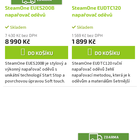
D
A
SteamOne EUES200B
SteamOne EUDTC120
R
M
napařovač oděvů
napařovač oděvů
A
Skladem
Skladem
7 430 Kč bez DPH
1 569 Kč bez DPH
8 990 Kč
1 899 Kč
DO KOŠÍKU
DO KOŠÍKU
SteamOne EUES200B je stylový a
SteamOne EUDTC120 ruční
výkonný napařovač oděvů s
napařovač oděvů žehlí
unikátní technologií Start Stop a
napařovací metodou, která je k
povrchovou úpravou Soft touch.
oděvům a materiálům šetrnější
Žehlí napařovací metodou, která
než klasická žehlička. Napařovač
je k oděvům a...
oděvů SteamOne s výkonem
1800 W a...
Z
ZDARMA