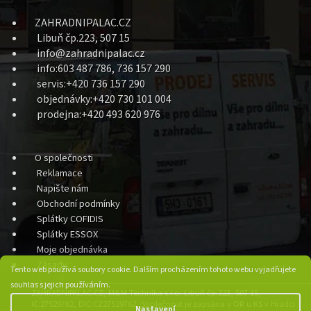
ZAHRADNIPALAC.CZ
Libuň čp.223, 507 15
info@zahradnipalac.cz
info:603 487 786, 736 157 290
servis:+420 736 157 290
objednávky:+420 730 101 004
prodejna:+420 493 620 976
O společnosti
Reklamace
Napište nám
Obchodní podmínky
Splátky COFIDIS
Splátky ESSOX
Moje objednávka
Zásady
Tento web používá soubory cookie. Dalším procházením tohoto webu vyjadřujete
souhlas s jejich používáním.
ZAHRADNIPALAC.CZ, M&M Technika s.r.o. Libuň čp.223, 507 15,
IC:27529762, DIC:CZ27529762, Společnost je zapsána v OR u KS v Hradci
Nastavení