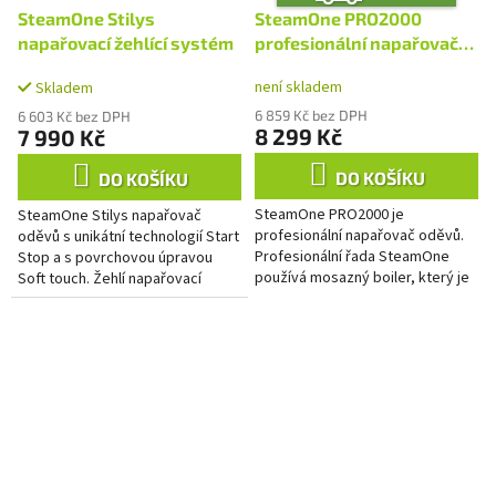
D
A
SteamOne Stilys
SteamOne PRO2000
R
M
napařovací žehlící systém
profesionální napařovač
A
oděvů
není skladem
Skladem
6 859 Kč bez DPH
6 603 Kč bez DPH
8 299 Kč
7 990 Kč
DO KOŠÍKU
DO KOŠÍKU
SteamOne PRO2000 je
SteamOne Stilys napařovač
profesionální napařovač oděvů.
oděvů s unikátní technologií Start
Profesionální řada SteamOne
Stop a s povrchovou úpravou
používá mosazný boiler, který je
Soft touch. Žehlí napařovací
určen do provozů s častým
metodou, která je k oděvům a
používáním. Napařovač oděvů
materiálům šetrnější než...
SteamOne s...