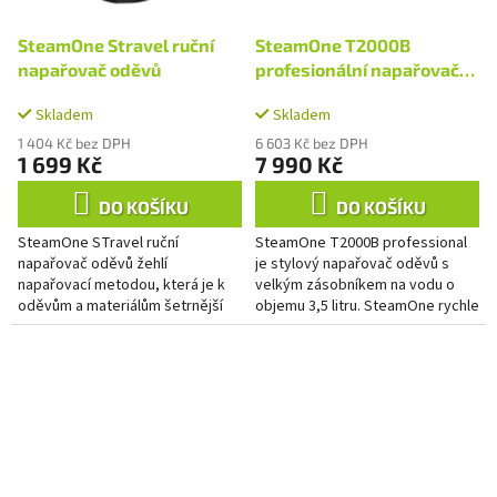
SteamOne Stravel ruční
SteamOne T2000B
napařovač oděvů
profesionální napařovač
oděvů
Skladem
Skladem
1 404 Kč bez DPH
6 603 Kč bez DPH
1 699 Kč
7 990 Kč
DO KOŠÍKU
DO KOŠÍKU
SteamOne STravel ruční
SteamOne T2000B professional
napařovač oděvů žehlí
je stylový napařovač oděvů s
napařovací metodou, která je k
velkým zásobníkem na vodu o
oděvům a materiálům šetrnější
objemu 3,5 litru. SteamOne rychle
než klasická žehlička. Napařovač
a snadno upraví oděvy párou o
oděvů SteamOne s výkonem
teplotě 98°C. Pára je k...
1400 W snadno...