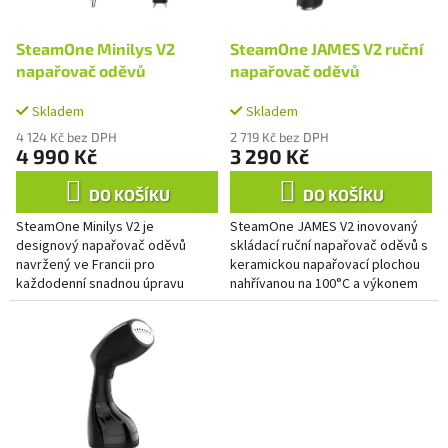
r
u
o
k
d
SteamOne Minilys V2
SteamOne JAMES V2 ruční
t
u
napařovač oděvů
napařovač oděvů
ů
k
t
Skladem
Skladem
ů
4 124 Kč bez DPH
2 719 Kč bez DPH
4 990 Kč
3 290 Kč
DO KOŠÍKU
DO KOŠÍKU
SteamOne Minilys V2 je
SteamOne JAMES V2 inovovaný
designový napařovač oděvů
skládací ruční napařovač oděvů s
navržený ve Francii pro
keramickou napařovací plochou
každodenní snadnou úpravu
nahřívanou na 100°C a výkonem
oblečení. Minilys nabízí ve své
2000 W. Snadno a rychle vyrovná
malé velikosti maximum výkonu
všechny druhy materiálů...
se SteamOne...