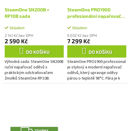
SteamOne SN200B +
SteamOne PRO1900
RP10B sada
profesionální napařovač
oděvů
Skladem
Skladem
2 141 Kč bez DPH
6 032 Kč bez DPH
2 590 Kč
7 299 Kč
DO KOŠÍKU
DO KOŠÍKU
Výhodná sada: SteamOne SN200B
SteamOne PRO1900 professional
ruční napařovač oděvů s
je stylový a moderní napařovač
praktickým odstraňovačem
oděvů, který upravuje oděvy
žmolků SteamOne RP10B.
párou o teplotě 98°C. Pára je k
Výhodné balení obsahuje
oděvům a materiálům šetrnější
praktický cestovní napařovač
než klasická žehlička....
oděvů SteamOne SN200B...
Z
ZDARMA