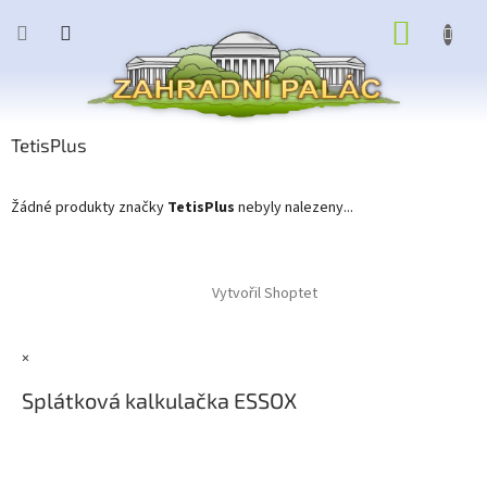
Přejít
NÁKUP
na
obsah
KOŠÍK
TetisPlus
Žádné produkty značky
TetisPlus
nebyly nalezeny...
Z
á
Vytvořil Shoptet
p
a
t
×
í
Splátková kalkulačka ESSOX