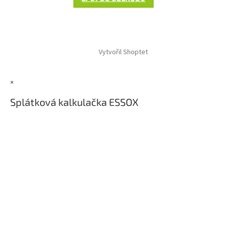
Z
á
Vytvořil Shoptet
p
a
t
×
í
Splátková kalkulačka ESSOX