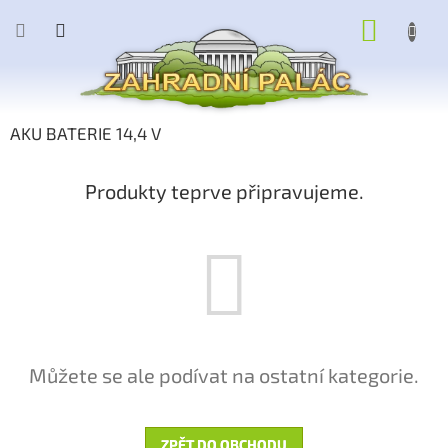
Přejít
NÁKUP
na
obsah
KOŠÍK
AKU BATERIE 14,4 V
Produkty teprve připravujeme.
Můžete se ale podívat na ostatní kategorie.
ZPĚT DO OBCHODU