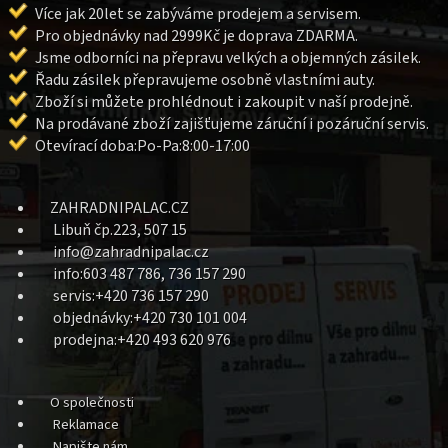
Více jak 20let se zabýváme prodejem a servisem.
Pro objednávky nad 2999Kč je doprava ZDARMA.
Jsme odborníci na přepravu velkých a objemných zásilek.
Řadu zásilek přepravujeme osobně vlastními auty.
Zboží si můžete prohlédnout i zakoupit v naší prodejně.
Na prodávané zboží zajišťujeme záruční i pozáruční servis.
Otevírací doba:Po-Pa:8:00-17:00
ZAHRADNIPALAC.CZ
Libuň čp.223, 507 15
info@zahradnipalac.cz
info:603 487 786, 736 157 290
servis:+420 736 157 290
objednávky:+420 730 101 004
prodejna:+420 493 620 976
O společnosti
Reklamace
Napište nám