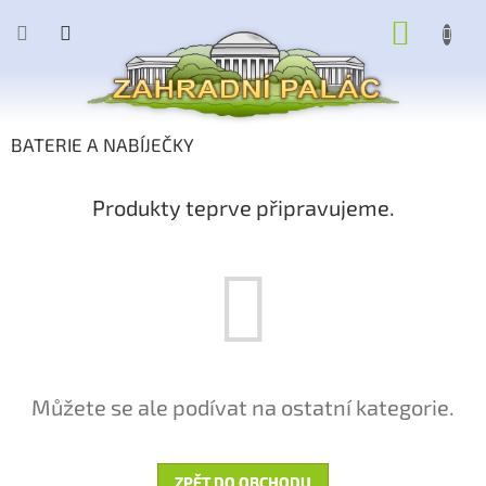
Přejít
NÁKUP
na
obsah
KOŠÍK
BATERIE A NABÍJEČKY
Produkty teprve připravujeme.
Můžete se ale podívat na ostatní kategorie.
ZPĚT DO OBCHODU