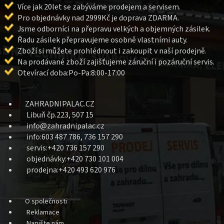
Více jak 20let se zabýváme prodejem a servisem.
Pro objednávky nad 2999Kč je doprava ZDARMA.
Jsme odborníci na přepravu velkých a objemných zásilek.
Řadu zásilek přepravujeme osobně vlastními auty.
Zboží si můžete prohlédnout i zakoupit v naší prodejně.
Na prodávané zboží zajišťujeme záruční i pozáruční servis.
Otevírací doba:Po-Pa:8:00-17:00
ZAHRADNIPALAC.CZ
Libuň čp.223, 507 15
info@zahradnipalac.cz
info:603 487 786, 736 157 290
servis:+420 736 157 290
objednávky:+420 730 101 004
prodejna:+420 493 620 976
O společnosti
Reklamace
Napište nám