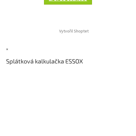
Z
á
Vytvořil Shoptet
p
a
t
×
í
Splátková kalkulačka ESSOX