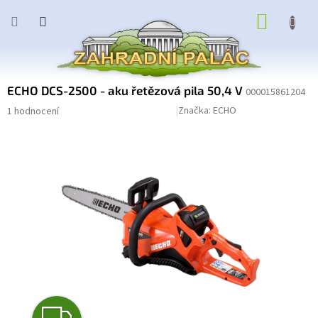
Přejít
NÁKUP
na
obsah
KOŠÍK
ECHO DCS-2500 - aku řetězová pila 50,4 V
000015861204
Průměrné
Podrobnosti hodnocení
Značka:
ECHO
1 hodnocení
hodnocení
produktu
je
4,0
z
5
hvězdiček.
Z