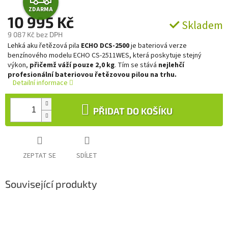
ZDARMA
D
10 995 Kč
Skladem
9 087 Kč bez DPH
A
Měrná
Lehká aku řetězová pila
ECHO DCS-2500
je bateriová verze
cena:
benzínového modelu ECHO CS-2511WES, která poskytuje stejný
R
výkon,
přičemž váží pouze 2,0 kg
. Tím se stává
nejlehčí
profesionální bateriovou řetězovou pilou na trhu.
M
Detailní informace
A
PŘIDAT DO KOŠÍKU
ZEPTAT SE
SDÍLET
Související produkty