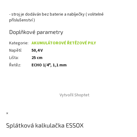
- stroj je dodáván bez baterie a nabíječky ( volitelné
příslušenství )
Doplňkové parametry
Kategorie
:
AKUMULÁTOROVÉ ŘETĚZOVÉ PILY
Napětí
:
50,4 V
Lišta
:
25 cm
Řetěz
:
ECHO 1/4", 1,1 mm
Z
á
Vytvořil Shoptet
p
a
t
×
í
Splátková kalkulačka ESSOX