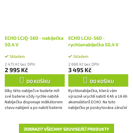
ECHO LCJQ-560 - nabíječka
ECHO LCJU-560 -
50,4 V
rychlonabíječka 50,4 V
Skladem
Skladem
2 475 Kč bez DPH
2 888 Kč bez DPH
2 995 Kč
3 495 Kč
DO KOŠÍKU
DO KOŠÍKU
Díky této nabíječce budete mít
Rychlonabíječka, která vám
své baterie vždy rychle nabité.
výrazně urychlí nabití 4 Ah a 16 Ah
Nabíječka disponuje indikátorem
akumulátorů ECHO. Na tuto
stavu nabíjení a po nabití baterie
nabíječku je poskytována záruční
se nabíjení automaticky vypne,
doba 2 roky bez ohledu na
takže nedochází...
spotřební nebo profesionální...
ZOBRAZIT VŠECHNY SOUVISEJÍCÍ PRODUKTY