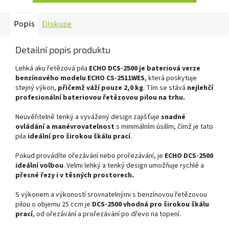
Popis
Diskuze
Detailní popis produktu
Lehká aku řetězová pila
ECHO DCS-2500
je bateriová verze
benzínového modelu ECHO CS-2511WES
, která poskytuje
stejný výkon,
přičemž váží pouze 2,0 kg
. Tím se stává
nejlehčí
profesionální bateriovou řetězovou pilou na trhu.
Neuvěřitelně tenký a vyvážený design zajišťuje
snadné
ovládání a manévrovatelnost
s minimálním úsilím, čímž je tato
pila
ideální pro širokou škálu prací
.
Pokud provádíte ořezávání nebo prořezávání, je
ECHO DCS-2500
ideální volbou
. Velmi lehký a tenký design umožňuje rychlé a
přesné řezy i v těsných prostorech.
S výkonem a výkoností srovnatelnými s benzínovou řetězovou
pilou o objemu 25 ccm je
DCS-2500 vhodná pro širokou škálu
prací
, od ořezávání a prořezávání po dřevo na topení.