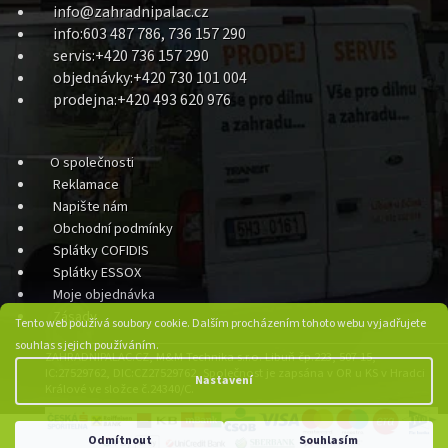
info@zahradnipalac.cz
info:603 487 786, 736 157 290
servis:+420 736 157 290
objednávky:+420 730 101 004
prodejna:+420 493 620 976
O společnosti
Reklamace
Napište nám
Obchodní podmínky
Splátky COFIDIS
Splátky ESSOX
Moje objednávka
Zásady
Tento web používá soubory cookie. Dalším procházením tohoto webu vyjadřujete
souhlas s jejich používáním.
ZAHRADNIPALAC.CZ, M&M Technika s.r.o. Libuň čp.223, 507 15,
IC:27529762, DIC:CZ27529762, Společnost je zapsána v OR u KS v Hradci
Nastavení
Králové ve složce č.24340/C.
Odmítnout
Souhlasím