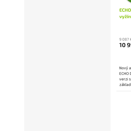
ECHO
vyžín
9 087 
10 9
Nový a
ECHO D
verzi 
základ
trávou 