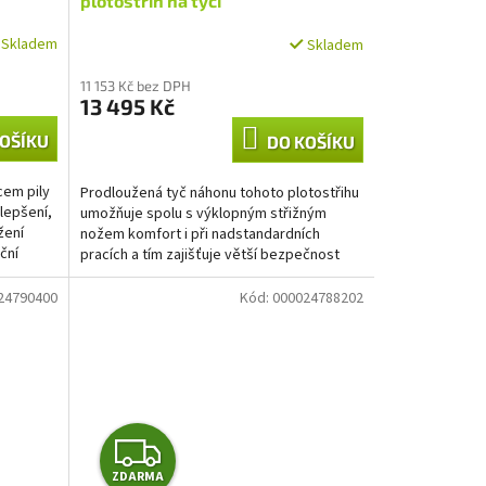
plotostřih na tyči
R
Skladem
Skladem
M
11 153 Kč bez DPH
13 495 Kč
A
OŠÍKU
DO KOŠÍKU
cem pily
Prodloužená tyč náhonu tohoto plotostřihu
lepšení,
umožňuje spolu s výklopným střižným
žení
nožem komfort i při nadstandardních
ční
pracích a tím zajišťuje větší bezpečnost
uživatele. Díky své...
24790400
Kód:
000024788202
Z
ZDARMA