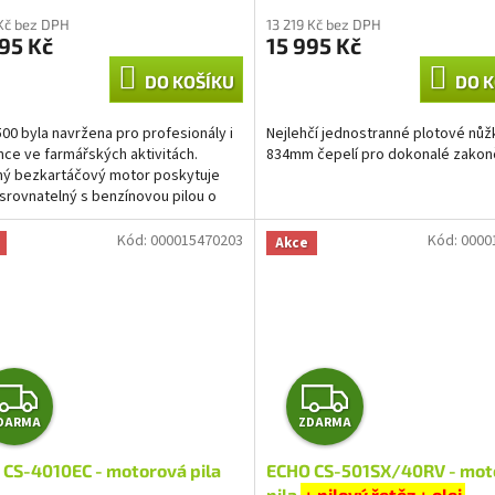
M
M
Kč bez DPH
13 219 Kč bez DPH
95 Kč
15 995 Kč
A
A
DO KOŠÍKU
DO K
00 byla navržena pro profesionály i
Nejlehčí jednostranné plotové nůž
ce ve farmářských aktivitách.
834mm čepelí pro dokonalé zakon
ý bezkartáčový motor poskytuje
srovnatelný s benzínovou pilou o
 35 - 40 cm3 a...
Kód:
000015470203
Kód:
0000
Akce
Z
Z
DARMA
ZDARMA
D
D
CS-4010EC - motorová pila
ECHO CS-501SX/40RV - mot
A
A
pila
+ pilový řetěz + olej