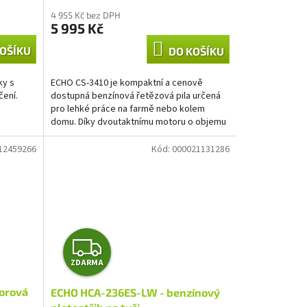
4 955 Kč bez DPH
5 995 Kč
OŠÍKU
DO KOŠÍKU
ky s
ECHO CS-3410 je kompaktní a cenově
čení.
dostupná benzínová řetězová pila určená
pro lehké práce na farmě nebo kolem
domu. Díky dvoutaktnímu motoru o objemu
34,4 cm³ se...
12459266
Kód:
000021131286
Z
ZDARMA
D
orová
ECHO HCA-236ES-LW - benzínový
A