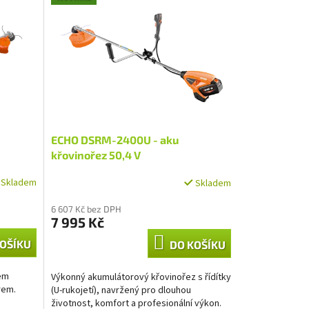
ECHO DSRM-2400U - aku
křovinořez 50,4 V
Skladem
Skladem
6 607 Kč bez DPH
7 995 Kč
OŠÍKU
DO KOŠÍKU
nem
Výkonný akumulátorový křovinořez s řídítky
rem.
(U-rukojetí), navržený pro dlouhou
životnost, komfort a profesionální výkon.