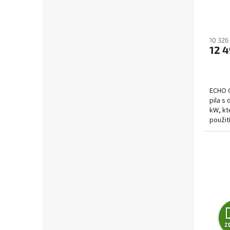
10 326
12 4
ECHO 
pila s
kW, kt
použit
s kvalit
Z