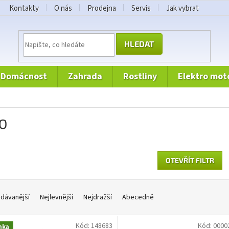
Kontakty
O nás
Prodejna
Servis
Jak vybrat
HLEDAT
domácnost
zahrada
rostliny
elektro mot
O
OTEVŘÍT FILTR
dávanější
Nejlevnější
Nejdražší
Abecedně
Kód:
148683
Kód:
0000
nka