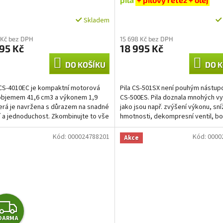
R
R
Skladem
M
M
 Kč bez DPH
15 698 Kč bez DPH
95 Kč
18 995 Kč
A
A
DO KOŠÍKU
DO K
CS-4010EC je kompaktní motorová
Pila CS-501SX není pouhým nástup
 objemem 41,6 cm3 a výkonem 1,9
CS-500ES. Pila doznala mnohých vy
erá je navržena s důrazem na snadné
jako jsou např. zvýšení výkonu, sní
í a jednoduchost. Zkombinujte to vše
hmotnosti, dekompresní ventil, bo
ou,...
napínání řetězu....
Kód:
000024788201
Kód:
0000
Akce
Z
DARMA