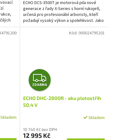
tvovací
ECHO DCS-3500T je motorová pila nové
zí
generace z řady X-Series s horní rukojetí,
rukce,
určená pro profesionální arboristy, kteří
čilých
požadují vysoký výkon a spolehlivost. Jako
jedna z...
84791200
Kód:
000024795201
Z
ZDARMA
D
ECHO DHC-2800R - aku plotostřih
A
50,4 V
R
Skladem
Skladem
M
10 740 Kč bez DPH
12 995 Kč