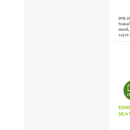
DPB-25
foukač
domů, 
svých 
bateri
Z
ECHO 
50,4 