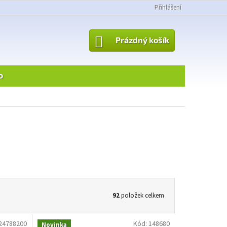
Přihlášení
NÁKUPNÍ
Prázdný košík
KOŠÍK
o
92
položek celkem
24788200
Kód:
148680
Novinka