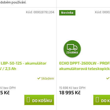
odobém používání.
Kód:
000028781204
Kód:
0000
Novinka
Z
ZDARMA
D
 LBP-50-125 - akumulátor
ECHO DPPT-2600LW - PROF
A
V / 2,5 Ah
akumulátorová teleskopick
vyvětvovací pila
R
Skladem
M
Kč bez DPH
15 698 Kč bez DPH
5 Kč
18 995 Kč
A
DO KOŠÍKU
DO K