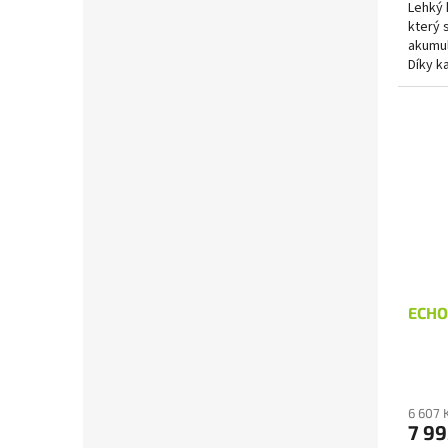
Lehký 
který 
akumul
Díky k
plotost
ECHO 
6 607 
7 99