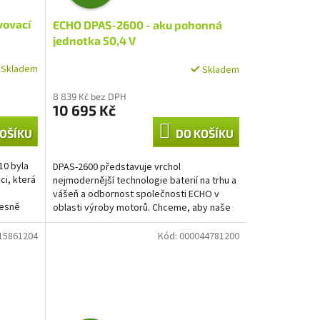
D
vovací
ECHO DPAS-2600 - aku pohonná
A
jednotka 50,4 V
R
Skladem
Skladem
M
8 839 Kč bez DPH
10 695 Kč
A
OŠÍKU
DO KOŠÍKU
10 byla
DPAS-2600 představuje vrchol
ci, která
nejmodernější technologie baterií na trhu a
vášeň a odbornost společnosti ECHO v
řesně
oblasti výroby motorů. Chceme, aby naše
bateriové produkty...
15861204
Kód:
000044781200