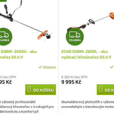
Z
Z
DARMA
ZDARMA
D
D
 DSRM-3500U - aku
ECHO DSRM-2600L - aku
A
A
nořez 50,4 V
vyžínač/křovinořez 50,4 V
R
R
Skladem
M
M
 Kč bez DPH
8 260 Kč bez DPH
95 Kč
9 995 Kč
A
A
DO KOŠÍKU
DO K
 výkonný profesionální
Akumulátorový plotostřih s výko
átorový křovinořez s U-rukojetí pro
srovnatelným s benzínovým moto
lní kontrolu a komfort při