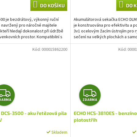
A
DO KOŠÍKU
DO K
00 je bezdrátový, výkonný ruční
Akumulátorová sekačka ECHO DLM
 navržený pro náročné majitele
je konstruována pro efektivitu a po
kteří hledají dokonalost při údržbě
3v1 ocelovým žacím ústrojím pro r
venkovních prostor. Kompatibilní s
sečení na velkých plochách a sa
ovou...
systémem s...
Kód:
000015862200
Kód:
0000
Z
Z
DARMA
ZDARMA
D
D
DCS-3500 - aku řetězová pila
ECHO HCS-3810ES - benzín
A
A
V
plotostřih
R
R
Skladem