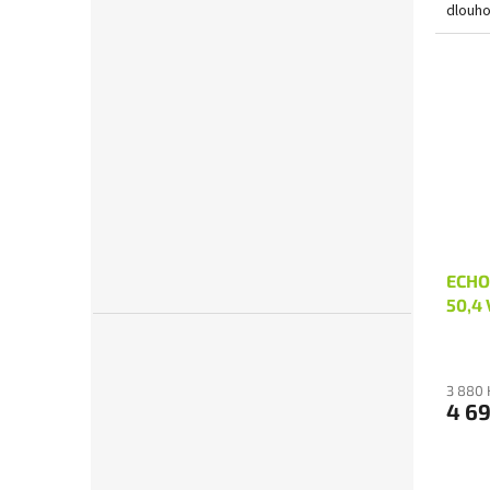
dlouh
ECHO
50,4 
3 880 
4 69