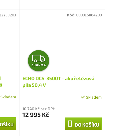
22788203
Kód:
000015864200
Z
ZDARMA
D
I
ECHO DCS-3500T - aku řetězová
A
á
pila 50,4 V
R
Skladem
Skladem
M
10 740 Kč bez DPH
12 995 Kč
A
OŠÍKU
DO KOŠÍKU