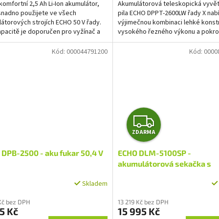
komfortní 2,5 Ah Li-Ion akumulátor,
Akumulátorová teleskopická vyvě
snadno použijete ve všech
pila ECHO DPPT-2600LW řady X nabí
átorových strojích ECHO 50 V řady.
výjimečnou kombinaci lehké konst
apacitě je doporučen pro vyžínač a
vysokého řezného výkonu a pokro
řih.
uživatelsky přívětivých...
Kód:
000044791200
Kód:
0000
Z
ZDARMA
D
DPB-2500 - aku fukar 50,4 V
ECHO DLM-5100SP -
A
akumulátorová sekačka s
pojezdem 50,4 V
R
Skladem
M
Kč bez DPH
13 219 Kč bez DPH
5 Kč
15 995 Kč