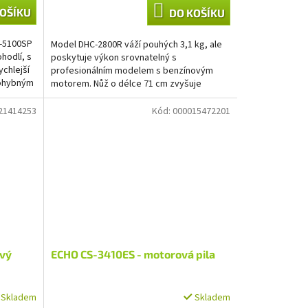
A
OŠÍKU
DO KOŠÍKU
-5100SP
Model DHC-2800R váží pouhých 3,1 kg, ale
hodlí, s
poskytuje výkon srovnatelný s
ychlejší
profesionálním modelem s benzínovým
mohybným
motorem. Nůž o délce 71 cm zvyšuje
produktivitu při stříhání větších...
21414253
Kód:
000015472201
ový
ECHO CS-3410ES - motorová pila
Skladem
Skladem