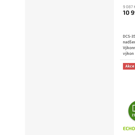
9 087 
10 9
DCS-35
nadšen
Výkonn
výkon 
objemu
Akce
Z
ECHO 