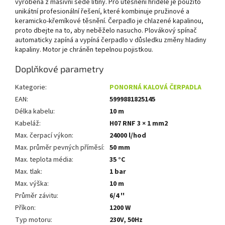
vyrobena z masivní šedé litiny. Pro utěsnění hřídele je použito
unikátní profesionální řešení, které kombinuje pružinové a
keramicko-křemíkové těsnění. Čerpadlo je chlazené kapalinou,
proto dbejte na to, aby neběželo nasucho. Plovákový spínač
automaticky zapíná a vypíná čerpadlo v důsledku změny hladiny
kapaliny. Motor je chráněn tepelnou pojistkou.
Doplňkové parametry
Kategorie
:
PONORNÁ KALOVÁ ČERPADLA
EAN
:
5999881825145
Délka kabelu
:
10 m
Kabeláž
:
H07 RNF 3 × 1 mm2
Max. čerpací výkon
:
24000 l/hod
Max. průměr pevných příměsí
:
50 mm
Max. teplota média
:
35 °C
Max. tlak
:
1 bar
Max. výška
:
10 m
Průměr závitu
:
6/4 ''
Příkon
:
1200 W
Typ motoru
:
230V, 50Hz