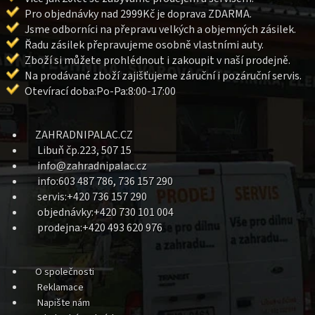
Pro objednávky nad 2999Kč je doprava ZDARMA.
Jsme odborníci na přepravu velkých a objemných zásilek.
Řadu zásilek přepravujeme osobně vlastními auty.
Zboží si můžete prohlédnout i zakoupit v naší prodejně.
Na prodávané zboží zajišťujeme záruční i pozáruční servis.
Otevírací doba:Po-Pa:8:00-17:00
ZAHRADNIPALAC.CZ
Libuň čp.223, 507 15
info@zahradnipalac.cz
info:603 487 786, 736 157 290
servis:+420 736 157 290
objednávky:+420 730 101 004
prodejna:+420 493 620 976
O společnosti
Reklamace
Napište nám