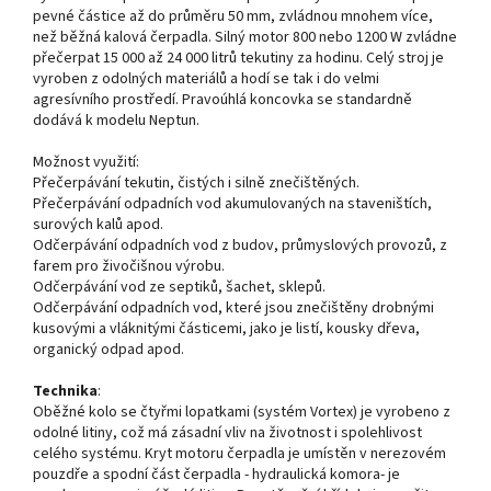
pevné částice až do průměru 50 mm, zvládnou mnohem více,
než běžná kalová čerpadla. Silný motor 800 nebo 1200 W zvládne
přečerpat 15 000 až 24 000 litrů tekutiny za hodinu. Celý stroj je
vyroben z odolných materiálů a hodí se tak i do velmi
agresívního prostředí. Pravoúhlá koncovka se standardně
dodává k modelu Neptun.
Možnost využití:
Přečerpávání tekutin, čistých i silně znečištěných.
Přečerpávání odpadních vod akumulovaných na staveništích,
surových kalů apod.
Odčerpávání odpadních vod z budov, průmyslových provozů, z
farem pro živočišnou výrobu.
Odčerpávání vod ze septiků, šachet, sklepů.
Odčerpávání odpadních vod, které jsou znečištěny drobnými
kusovými a vláknitými částicemi, jako je listí, kousky dřeva,
organický odpad apod.
Technika
:
Oběžné kolo se čtyřmi lopatkami (systém Vortex) je vyrobeno z
odolné litiny, což má zásadní vliv na životnost i spolehlivost
celého systému. Kryt motoru čerpadla je umístěn v nerezovém
pouzdře a spodní část čerpadla - hydraulická komora- je