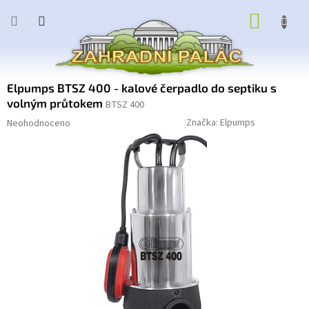
Přejít
NÁKUP
na
obsah
KOŠÍK
Elpumps BTSZ 400 - kalové čerpadlo do septiku s
volným průtokem
BTSZ 400
Průměrné
Podrobnosti hodnocení
Značka:
Elpumps
Neohodnoceno
hodnocení
produktu
je
0,0
z
5
hvězdiček.