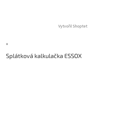
Z
á
Vytvořil Shoptet
p
a
t
×
í
Splátková kalkulačka ESSOX