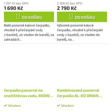
1 397 Kč bez DPH
2 306 Kč bez DPH
1 690 Kč
2 790 Kč
DO KOŠÍKU
DO KOŠÍKU
Malé ponorné kalové čerpadlo,
Výkonné ponorné kalové
vhodné k přečerpání vody
čerpadlo, vhodné k přečerpání
z bazénů, ze studen do barelů, na
vody z bazénů, ze studen do
zahradách...
barelů, na...
čerpadlo ponorné na
Kombinované ponorné
znečištěnou vodu, 800W,
čerpadlo AL-KO DRAIN
13000l/h
9500 EASY
Skladem
Skladem