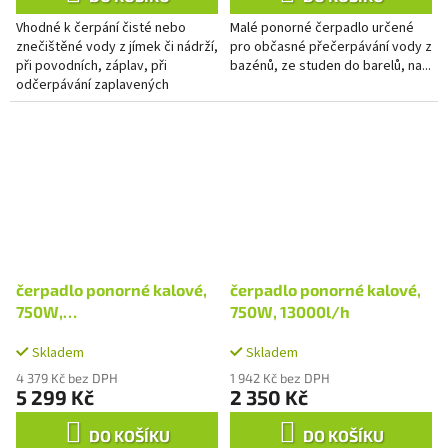
Vhodné k čerpání čisté nebo
Malé ponorné čerpadlo určené
znečištěné vody z jímek či nádrží,
pro občasné přečerpávání vody z
při povodních, záplav, při
bazénů, ze studen do barelů, na...
odčerpávání zaplavených
suterénů, sklepů.
čerpadlo ponorné kalové,
čerpadlo ponorné kalové,
750W,
750W, 13000l/h
18000l/hod=300l/min
Skladem
Skladem
4 379 Kč bez DPH
1 942 Kč bez DPH
5 299 Kč
2 350 Kč
DO KOŠÍKU
DO KOŠÍKU