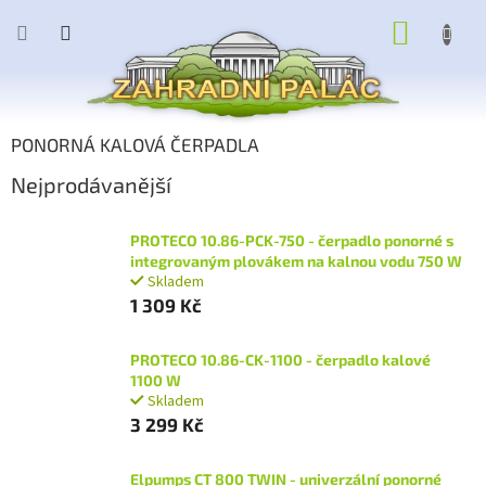
Přejít
NÁKUP
na
obsah
KOŠÍK
PONORNÁ KALOVÁ ČERPADLA
Nejprodávanější
PROTECO 10.86-PCK-750 - čerpadlo ponorné s
integrovaným plovákem na kalnou vodu 750 W
Skladem
1 309 Kč
PROTECO 10.86-CK-1100 - čerpadlo kalové
1100 W
Skladem
3 299 Kč
Elpumps CT 800 TWIN - univerzální ponorné