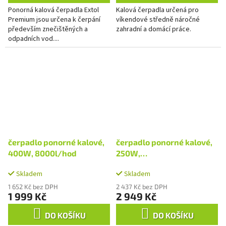
Ponorná kalová čerpadla Extol
Kalová čerpadla určená pro
Premium jsou určena k čerpání
víkendové středně náročné
především znečištěných a
zahradní a domácí práce.
odpadních vod....
čerpadlo ponorné kalové,
čerpadlo ponorné kalové,
400W, 8000l/hod
250W,
9000l/hod=150l/min
Skladem
Skladem
1 652 Kč bez DPH
2 437 Kč bez DPH
1 999 Kč
2 949 Kč
DO KOŠÍKU
DO KOŠÍKU