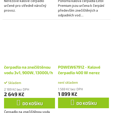
Nerezové kalové čerpadlo
Ponorná kalová čerpadla Extol
určené pro středně náročný
Premium jsou určena k čerpání
provoz.
především znečištěných a
odpadních vod....
čerpadlo na znečištěnou
POWEW67912 - Kalové
vodu 3v1, 900W, 13000l/h
čerpadlo 400 W nerez
není skladem
Skladem
1 569 Kč bez DPH
2 189 Kč bez DPH
1 899 Kč
2 649 Kč
DO KOŠÍKU
DO KOŠÍKU
Čerpadlo na znečištěnou vodu