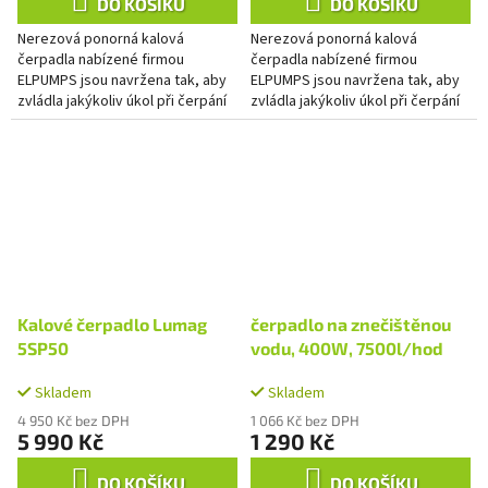
DO KOŠÍKU
DO KOŠÍKU
Nerezová ponorná kalová
Nerezová ponorná kalová
čerpadla nabízené firmou
čerpadla nabízené firmou
ELPUMPS jsou navržena tak, aby
ELPUMPS jsou navržena tak, aby
zvládla jakýkoliv úkol při čerpání
zvládla jakýkoliv úkol při čerpání
čisté nebo znečištěné vody.
čisté nebo znečištěné vody.
Kalové čerpadlo Lumag
čerpadlo na znečištěnou
5SP50
vodu, 400W, 7500l/hod
Skladem
Skladem
4 950 Kč bez DPH
1 066 Kč bez DPH
5 990 Kč
1 290 Kč
DO KOŠÍKU
DO KOŠÍKU