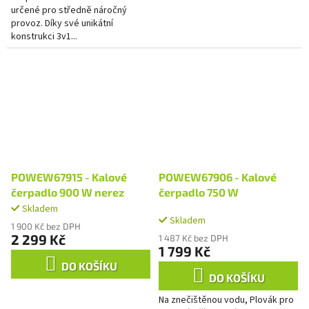
určené pro středně náročný
provoz. Díky své unikátní
konstrukci 3v1...
POWEW67915 - Kalové
POWEW67906 - Kalové
čerpadlo 900 W nerez
čerpadlo 750 W
Skladem
Průměrné
Skladem
hodnocení
1 900 Kč bez DPH
produktu
2 299 Kč
1 487 Kč bez DPH
je
1 799 Kč
3,3
DO KOŠÍKU
z
DO KOŠÍKU
5
Na znečištěnou vodu, Plovák pro
hvězdiček.