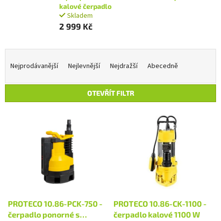
kalové čerpadlo
Skladem
2 999 Kč
Ř
a
Nejprodávanější
Nejlevnější
Nejdražší
Abecedně
z
e
OTEVŘÍT FILTR
n
í
V
p
ý
r
p
o
i
d
s
u
p
k
r
t
o
ů
d
PROTECO 10.86-PCK-750 -
PROTECO 10.86-CK-1100 -
u
čerpadlo ponorné s
čerpadlo kalové 1100 W