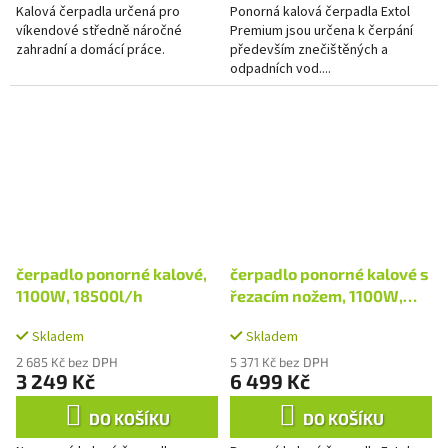
Kalová čerpadla určená pro
Ponorná kalová čerpadla Extol
víkendové středně náročné
Premium jsou určena k čerpání
zahradní a domácí práce.
především znečištěných a
odpadních vod....
čerpadlo ponorné kalové,
čerpadlo ponorné kalové s
1100W, 18500l/h
řezacím nožem, 1100W,
16200l/hod=270l/min
Skladem
Skladem
2 685 Kč bez DPH
5 371 Kč bez DPH
3 249 Kč
6 499 Kč
DO KOŠÍKU
DO KOŠÍKU