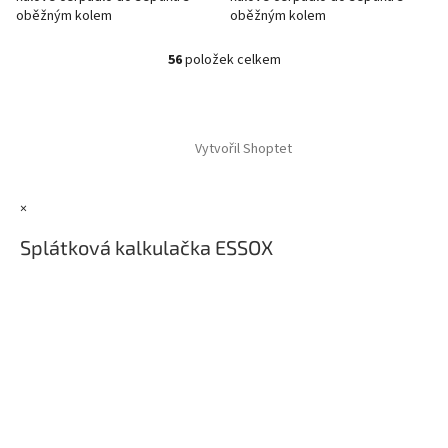
oběžným kolem
oběžným kolem
56
položek celkem
O
v
l
Z
á
á
d
Vytvořil Shoptet
p
a
a
c
t
í
×
í
p
r
Splátková kalkulačka ESSOX
v
k
y
v
ý
p
i
s
u