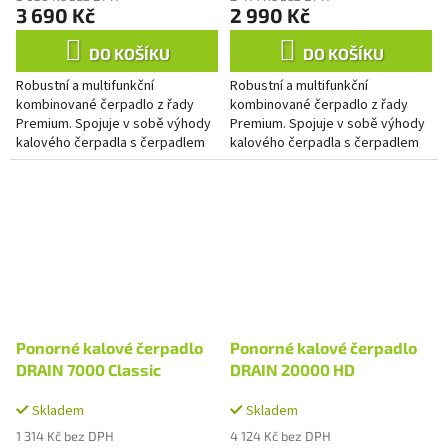
3 690 Kč
2 990 Kč
DO KOŠÍKU
DO KOŠÍKU
Robustní a multifunkční
Robustní a multifunkční
kombinované čerpadlo z řady
kombinované čerpadlo z řady
Premium. Spojuje v sobě výhody
Premium. Spojuje v sobě výhody
kalového čerpadla s čerpadlem
kalového čerpadla s čerpadlem
na čistou vodu (s plošným
na čistou vodu (s plošným
vysáváním).
vysáváním).
Ponorné kalové čerpadlo
Ponorné kalové čerpadlo
DRAIN 7000 Classic
DRAIN 20000 HD
Skladem
Skladem
1 314 Kč bez DPH
4 124 Kč bez DPH