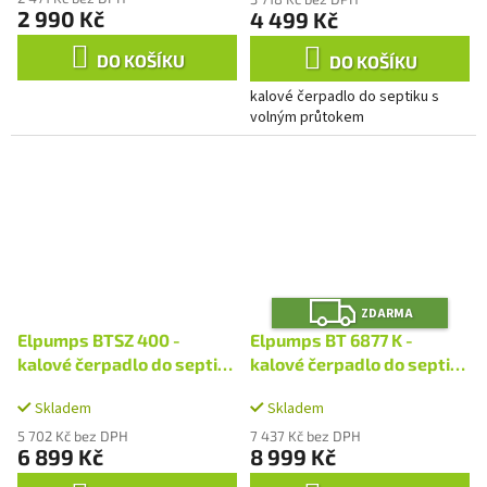
2 990 Kč
4 499 Kč
DO KOŠÍKU
DO KOŠÍKU
kalové čerpadlo do septiku s
volným průtokem
Z
ZDARMA
D
A
Elpumps BTSZ 400 -
Elpumps BT 6877 K -
R
M
kalové čerpadlo do septiku
kalové čerpadlo do septiku
A
s volným průtokem
s oběžným kolem
Skladem
Skladem
5 702 Kč bez DPH
7 437 Kč bez DPH
6 899 Kč
8 999 Kč