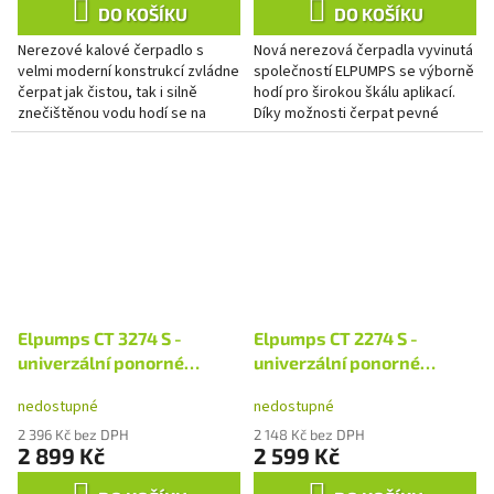
DO KOŠÍKU
DO KOŠÍKU
Nerezové kalové čerpadlo s
Nová nerezová čerpadla vyvinutá
velmi moderní konstrukcí zvládne
společností ELPUMPS se výborně
čerpat jak čistou, tak i silně
hodí pro širokou škálu aplikací.
znečištěnou vodu hodí se na
Díky možnosti čerpat pevné
čerpání vody z bazénů, šachet
částice až do průměru 30 mm,
zatopených povrchovou i...
zvládnou mnohem více, než...
Elpumps CT 3274 S -
Elpumps CT 2274 S -
univerzální ponorné
univerzální ponorné
kalové čerpadlo
kalové čerpadlo
nedostupné
nedostupné
2 396 Kč bez DPH
2 148 Kč bez DPH
2 899 Kč
2 599 Kč