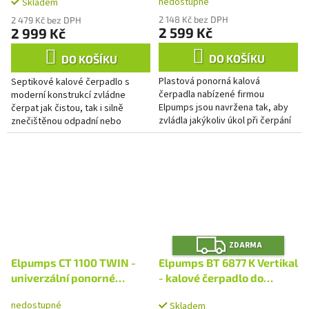
nedostupné
Skladem
průtokem
2 148 Kč bez DPH
2 479 Kč bez DPH
2 599 Kč
2 999 Kč
DO KOŠÍKU
DO KOŠÍKU
Plastová ponorná kalová
Septikové kalové čerpadlo s
čerpadla nabízené firmou
moderní konstrukcí zvládne
Elpumps jsou navržena tak, aby
čerpat jak čistou, tak i silně
zvládla jakýkoliv úkol při čerpání
znečištěnou odpadní nebo
čisté nebo znečištěné vody. Tělo
splaškovou vodu z nádrží,
stroje je vyrobeno z...
bazénů, septiků, biologických
čističek,...
Z
ZDARMA
D
A
Elpumps CT 1100 TWIN -
Elpumps BT 6877 K Vertikal
R
M
univerzální ponorné
- kalové čerpadlo do
A
kalové čerpadlo
septiku s oběžným kolem
nedostupné
Skladem