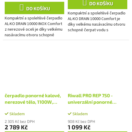
4,0
DO KOŠÍKU
z
DO KOŠÍKU
Kompaktní a spolehlivé čerpadlo
5
Kompaktní a spolehlivé čerpadlo
AL-KO DRAIN 10000 Comfort je
hvězdiček.
AL-KO DRAIN 10000 INOX Comfort
díky velkému nasávacímu otvoru
z nerezové oceli je díky velkému
schopné čerpat vodu s
nasávacímu otvoru schopné
nečistotami až do velikosti 30
čerpat vodu s nečistotami až do
mm, rychle a efektivně.
velikosti 30 mm, rychle...
čerpadlo ponorné kalové,
Riwall PRO REP 750 -
nerezové tělo, 1100W,
univerzální ponorné
1600l/h, 15m kabel
kalové čerpadlo 750 W
Skladem
Skladem
2 305 Kč bez DPH
908 Kč bez DPH
2 789 Kč
1 099 Kč