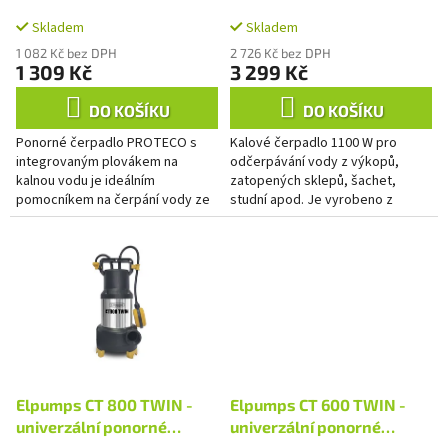
k
integrovaným plovákem
t
Skladem
Skladem
na kalnou vodu 750 W
ů
1 082 Kč bez DPH
2 726 Kč bez DPH
1 309 Kč
3 299 Kč
DO KOŠÍKU
DO KOŠÍKU
Ponorné čerpadlo PROTECO s
Kalové čerpadlo 1100 W pro
integrovaným plovákem na
odčerpávání vody z výkopů,
kalnou vodu je ideálním
zatopených sklepů, šachet,
pomocníkem na čerpání vody ze
studní apod. Je vyrobeno z
zatopených místností,
kvalitní šedé litiny. Plášť čerpadla
přepouštění vody v nádržích a
je nerezový. Hřídel motoru...
odvodňování. Díky...
Elpumps CT 800 TWIN -
Elpumps CT 600 TWIN -
univerzální ponorné
univerzální ponorné