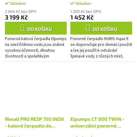
Skladem
Skladem
2 644 Kč bez DPH
1 200 Kč bez DPH
3 199 Kč
1 452 Kč
DO KOŠÍKU
DO KOŠÍKU
Ponorná kalová čerpadla Elpumps
Ponorné čerpadlo RURIS Aqua 9
na znečištěnou vodu jsou známá
se doporučuje pro domácí použití
vysokou účinností, dlouhou
a lze jej použít k odsávání
životností a spolehlivým
špinavé vody z různých míst,
provozem i při dlouhodobém
jakož i k čerpání vody v
zatížení. Díky robustní
domácnosti.
konstrukci...
Riwall PRO RESP 750 INOX
Elpumps CT 800 TWIN -
- kalové čerpadlo do
univerzální ponorné
septiku 750 W s volným
kalové čerpadlo