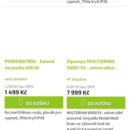
vypnutí, Třída krytí IPX8
POWEW67904 - Kalové
Elpumps MULTIDRAIN
čerpadlo 400 W
5600/54 - univerzální
ponorné čerpadlo
není skladem
Skladem
1 239 Kč bez DPH
6 611 Kč bez DPH
1 499 Kč
7 999 Kč
DO KOŠÍKU
DO KOŠÍKU
Na znečištěnou vodu, plovák pro
MULTIDRAIN 6000/54 - univerzální
vypnutí, třída krytí IPX8
ponorné čerpadlo Model Multi
Drain se výborně hodí do
tradičních kopaných studní,