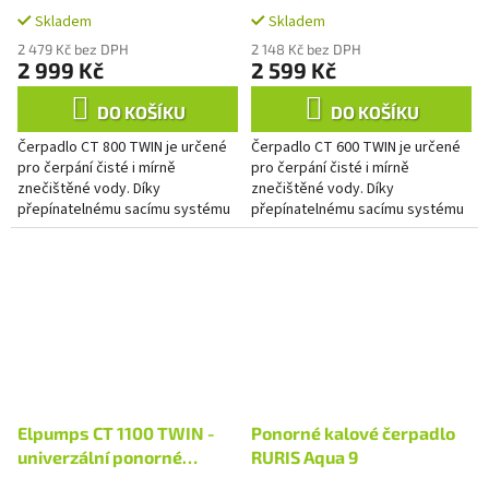
kalové čerpadlo
kalové čerpadlo
Skladem
Skladem
2 479 Kč bez DPH
2 148 Kč bez DPH
2 999 Kč
2 599 Kč
DO KOŠÍKU
DO KOŠÍKU
Čerpadlo CT 800 TWIN je určené
Čerpadlo CT 600 TWIN je určené
pro čerpání čisté i mírně
pro čerpání čisté i mírně
znečištěné vody. Díky
znečištěné vody. Díky
přepínatelnému sacímu systému
přepínatelnému sacímu systému
se sklopnými nožkami (systém
se sklopnými nožkami (systém
TWIN) umožňují odčerpání vody
TWIN) umožňují odčerpání vody
až na...
až na...
Elpumps CT 1100 TWIN -
Ponorné kalové čerpadlo
univerzální ponorné
RURIS Aqua 9
kalové čerpadlo