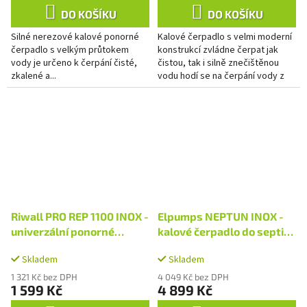
DO KOŠÍKU
DO KOŠÍKU
Silné nerezové kalové ponorné
Kalové čerpadlo s velmi moderní
čerpadlo s velkým průtokem
konstrukcí zvládne čerpat jak
vody je určeno k čerpání čisté,
čistou, tak i silně znečištěnou
zkalené a...
vodu hodí se na čerpání vody z
bazénů, šachet zatopených
povrchovou i podzemní...
Riwall PRO REP 1100 INOX -
Elpumps NEPTUN INOX -
univerzální ponorné
kalové čerpadlo do septiku
kalové čerpadlo 1100 W
s volným průtokem
Skladem
Skladem
1 321 Kč bez DPH
4 049 Kč bez DPH
1 599 Kč
4 899 Kč