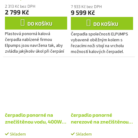
2 313 Kč bez DPH
7 933 Kč bez DPH
2 799 Kč
9 599 Kč
DO KOŠÍKU
DO KOŠÍKU
Plastová ponorná kalová
Čerpadla společnosti ELPUMPS
čerpadla nabízené firmou
vybavené oběžným kolem s
Elpumps jsou navržena tak, aby
řezacími noži stojí na vrcholu
zvládla jakýkoliv úkol při čerpání
možností kalových čerpadel.
čisté nebo znečištěné vody. Tělo
Velmi ostré rotující nože z litiny,
stroje je vyrobeno z...
rozsekají na menší kusy i...
čerpadlo ponorné na
čerpadlo ponorné
znečištěnou vodu, 400W,
nerezové na znečištěnou
7500l/h
vodu, 1100W, 15000l/h
Skladem
Skladem