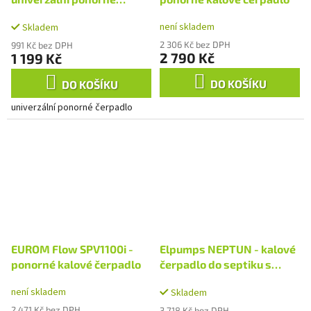
čerpadlo
není skladem
Skladem
2 306 Kč bez DPH
991 Kč bez DPH
2 790 Kč
1 199 Kč
DO KOŠÍKU
DO KOŠÍKU
univerzální ponorné čerpadlo
EUROM Flow SPV1100i -
Elpumps NEPTUN - kalové
ponorné kalové čerpadlo
čerpadlo do septiku s
volným průtokem
není skladem
Skladem
2 471 Kč bez DPH
3 718 Kč bez DPH