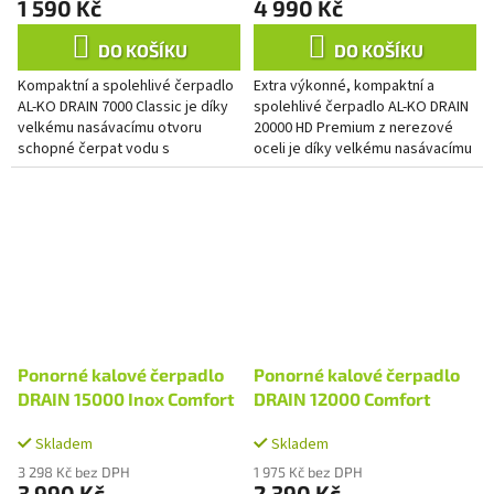
1 590 Kč
4 990 Kč
DO KOŠÍKU
DO KOŠÍKU
Kompaktní a spolehlivé čerpadlo
Extra výkonné, kompaktní a
AL-KO DRAIN 7000 Classic je díky
spolehlivé čerpadlo AL-KO DRAIN
velkému nasávacímu otvoru
20000 HD Premium z nerezové
schopné čerpat vodu s
oceli je díky velkému nasávacímu
nečistotami až do velikosti 30
otvoru schopné čerpat vodu s
mm, rychle a efektivně.
nečistotami až do velikosti...
Ponorné kalové čerpadlo
Ponorné kalové čerpadlo
DRAIN 15000 Inox Comfort
DRAIN 12000 Comfort
Skladem
Skladem
3 298 Kč bez DPH
1 975 Kč bez DPH
3 990 Kč
2 390 Kč