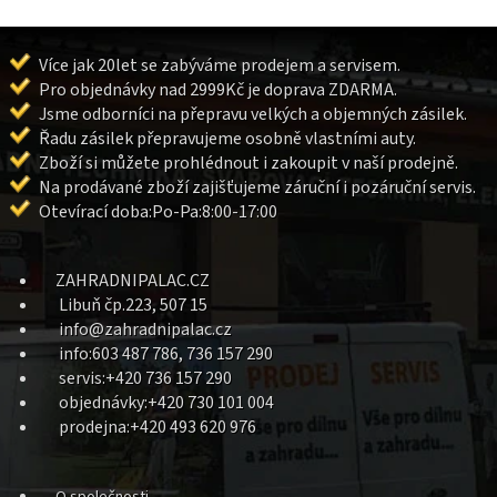
Více jak 20let se zabýváme prodejem a servisem.
Pro objednávky nad 2999Kč je doprava ZDARMA.
Jsme odborníci na přepravu velkých a objemných zásilek.
Řadu zásilek přepravujeme osobně vlastními auty.
Zboží si můžete prohlédnout i zakoupit v naší prodejně.
Na prodávané zboží zajišťujeme záruční i pozáruční servis.
Otevírací doba:Po-Pa:8:00-17:00
ZAHRADNIPALAC.CZ
Libuň čp.223, 507 15
info@zahradnipalac.cz
info:603 487 786, 736 157 290
servis:+420 736 157 290
objednávky:+420 730 101 004
prodejna:+420 493 620 976
O společnosti