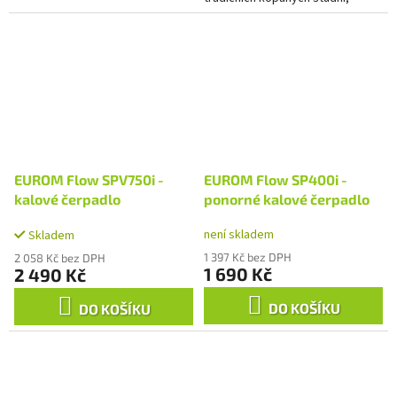
nádrží či bazénů. Ve své kategorii
se jedná se o špičkový...
EUROM Flow SPV750i -
EUROM Flow SP400i -
kalové čerpadlo
ponorné kalové čerpadlo
není skladem
Skladem
1 397 Kč bez DPH
2 058 Kč bez DPH
1 690 Kč
2 490 Kč
DO KOŠÍKU
DO KOŠÍKU