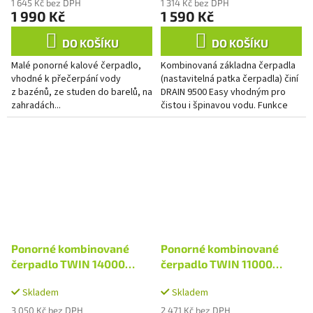
1 645 Kč bez DPH
1 314 Kč bez DPH
1 990 Kč
1 590 Kč
DO KOŠÍKU
DO KOŠÍKU
Malé ponorné kalové čerpadlo,
Kombinovaná základna čerpadla
vhodné k přečerpání vody
(nastavitelná patka čerpadla) činí
z bazénů, ze studen do barelů, na
DRAIN 9500 Easy vhodným pro
zahradách...
čistou i špinavou vodu. Funkce
špinavé vody se používá, když je
potřeba odčerpat...
Ponorné kombinované
Ponorné kombinované
čerpadlo TWIN 14000
čerpadlo TWIN 11000
Premium
Premium
Skladem
Skladem
3 050 Kč bez DPH
2 471 Kč bez DPH