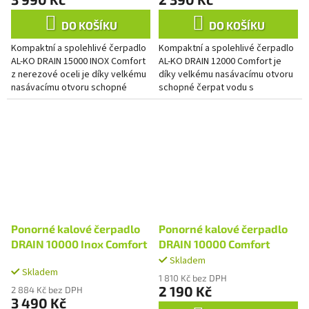
DO KOŠÍKU
DO KOŠÍKU
Kompaktní a spolehlivé čerpadlo
Kompaktní a spolehlivé čerpadlo
AL-KO DRAIN 15000 INOX Comfort
AL-KO DRAIN 12000 Comfort je
z nerezové oceli je díky velkému
díky velkému nasávacímu otvoru
nasávacímu otvoru schopné
schopné čerpat vodu s
čerpat vodu s nečistotami až do
nečistotami až do velikosti 30
velikosti 30 mm, rychle...
mm, rychle a efektivně.
Ponorné kalové čerpadlo
Ponorné kalové čerpadlo
DRAIN 10000 Inox Comfort
DRAIN 10000 Comfort
Skladem
Průměrné
Skladem
hodnocení
1 810 Kč bez DPH
produktu
2 190 Kč
2 884 Kč bez DPH
3 490 Kč
je