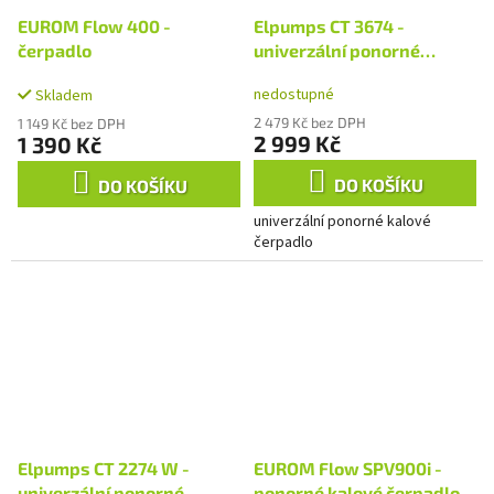
EUROM Flow 400 -
Elpumps CT 3674 -
čerpadlo
univerzální ponorné
čerpadlo
nedostupné
Skladem
2 479 Kč bez DPH
1 149 Kč bez DPH
2 999 Kč
1 390 Kč
DO KOŠÍKU
DO KOŠÍKU
univerzální ponorné kalové
čerpadlo
Elpumps CT 2274 W -
EUROM Flow SPV900i -
univerzální ponorné
ponorné kalové čerpadlo