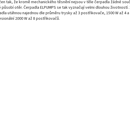
žen tak, že kromě mechanického těsnění nejsou v těle čerpadla žádné souč
é působí otěr. Čerpadla ELPUMPS se tak vyznačují velmi dlouhou životností.
adla utáhnou najednou dle průměru trysky až 3 postřikovače, 1500 W až 4 a
esionální 2000 W až 8 postřikovačů.