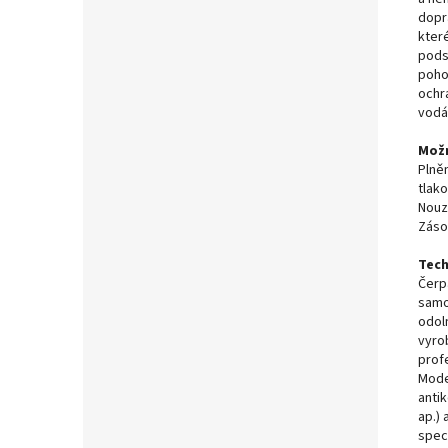
dopr
které
pods
poho
ochr
vodá
Možn
Plně
tlak
Nouz
Záso
Tech
Čerp
samo
odoln
vyro
prof
Mode
antik
ap.)
speci