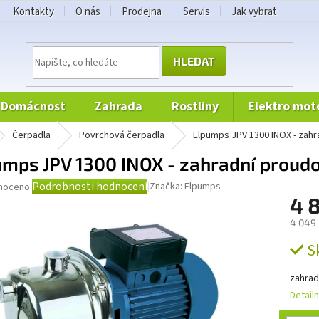
Kontakty
O nás
Prodejna
Servis
Jak vybrat
HLEDAT
domácnost
zahrada
rostliny
elektro mot
čerpadla
povrchová čerpadla
Elpumps JPV 1300 INOX - zah
umps JPV 1300 INOX - zahradní proud
né
Podrobnosti hodnocení
Značka:
Elpumps
noceno
ní
4 
u
4 049 
Měrná
S
cena:
zahrad
ek.
Detail