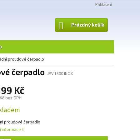
Přihlášení
NÁKUPNÍ
Prázdný košík
KOŠÍK
o
radní proudové čerpadlo
ové čerpadlo
JPV 1300 INOX
899 Kč
Kč bez DPH
kladem
ní proudové čerpadlo
ní informace