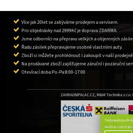
Více jak 20let se zabýváme prodejem a servisem.
Pro objednávky nad 2999Kč je doprava ZDARMA.
Jsme odborníci na přepravu velkých a objemných zásile
Řadu zásilek přepravujeme osobně vlastními auty.
Zboží si můžete prohlédnout i zakoupit v naší prodejně
Na prodávané zboží zajišťujeme záruční i pozáruční serv
Otevírací doba:Po-Pa:8:00-17:00
ZAHRADNIPALAC.CZ, M&M Technika s.r.o. L
Tento web používá
souhlas s jejich p