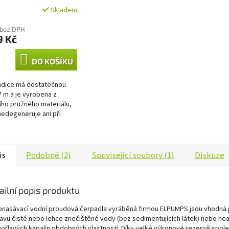
UMPS)
Skladem
 bez DPH
9 Kč
DO KOŠÍKU
adice má dostatečnou
7 m a je vyrobena z
ního pružného materiálu,
nedegeneruje ani při
letém používání.
í hadice je filtr a zpětný
..
is
Podobné (2)
Související soubory (1)
Diskuze
ailní popis produktu
nasávací vodní proudová čerpadla vyráběná firmou ELPUMPS jsou vhodná 
avu čisté nebo lehce znečištěné vody (bez sedimentujících látek) nebo ne
hořlavých kapalin obdobných vlastností. Díky velké výkonové rezervě spole