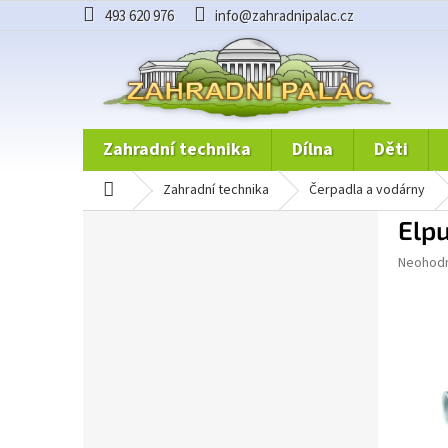
Přejít
493 620 976
info@zahradnipalac.cz
na
obsah
zahradní technika
dílna
děti
domů
zahradní technika
čerpadla a vodárny
P
Elp
o
Průměr
s
Neohod
hodnoce
t
produkt
r
je
a
0,0
n
z
n
5
hvězdič
í
p
a