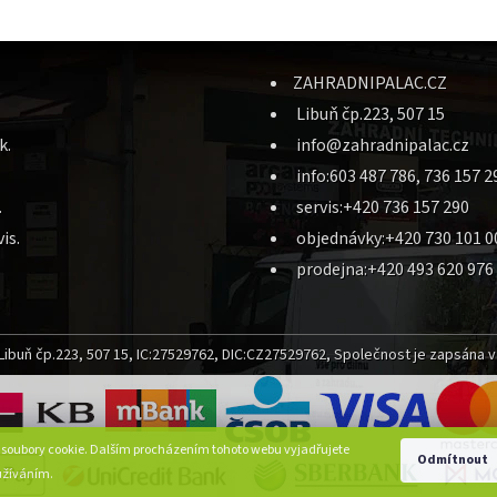
ZAHRADNIPALAC.CZ
Libuň čp.223, 507 15
k.
info@zahradnipalac.cz
info:603 487 786, 736 157 2
.
servis:+420 736 157 290
is.
objednávky:+420 730 101 0
prodejna:+420 493 620 976
ibuň čp.223, 507 15, IC:27529762, DIC:CZ27529762, Společnost je zapsána v 
 soubory cookie. Dalším procházením tohoto webu vyjadřujete
Odmítnout
oužíváním.