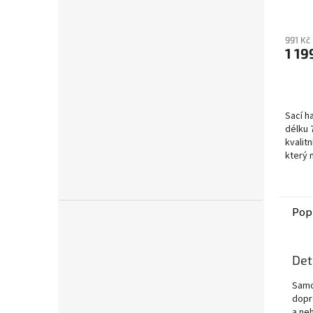
(ELP
991 Kč
1 19
Sací h
délku 
kvalit
který 
dlouho
Součást
ventil,.
Pop
Det
Samo
dopr
a ne