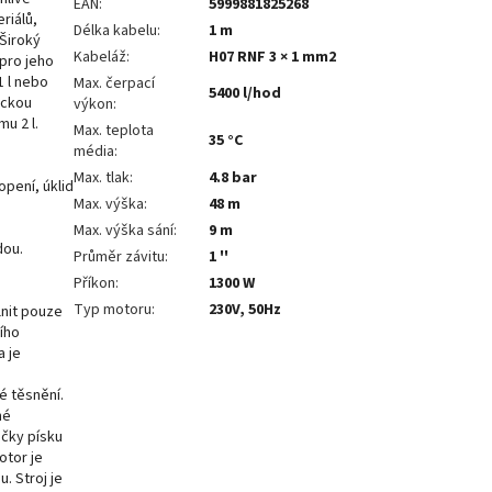
EAN
:
5999881825268
riálů,
Délka kabelu
:
1 m
 Široký
Kabeláž
:
H07 RNF 3 × 1 mm2
pro jeho
1 l nebo
Max. čerpací
5400 l/hod
ickou
výkon
:
u 2 l.
Max. teplota
35 °C
média
:
Max. tlak
:
4.8 bar
pení, úklid
Max. výška
:
48 m
Max. výška sání
:
9 m
dou.
Průměr závitu
:
1 ''
Příkon
:
1300 W
Typ motoru
:
230V, 50Hz
lnit pouze
ího
a je
é těsnění.
né
ečky písku
otor je
. Stroj je