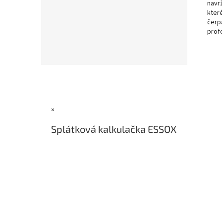
navr
kter
čerp
prof
Z
á
p
a
×
t
í
Splátková kalkulačka ESSOX