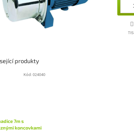
TIS
sející produkty
Kód:
024040
hadice 7m s
znými koncovkami