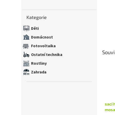
n
e
Přeskočit
l
Kategorie
kategorie
Děti
Domácnost
Fotovoltaika
Souvi
Ostatní technika
Rostliny
Zahrada
sací 
mosa