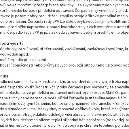
aví i velké množství přečerpávané tekutiny. Jsou vyrobeny z odolných mate
 brání vzniku koroze i při delším odstavení. Čerpadla mají velmi tichý chod.
tavec je potom dobrý pro udržení stability stroje a široké pohodlné madlo 
dlné přenášení. Čerpadla řady JPV lze dále dovybavit účinným předfiltrem 
anou proti běhu naprázdno. Pomocí hydrokontroly z nich vytvoříte automat
rnu. Čerpadlo řady JPP je již v základu vybaveno velkým předfiltrem o objem
osti využití
:
ní nebo vyprazdňování, přečerpávání, zavlažování, zavlažovací systémy, kro
ovou vodou apod.
ové čerpadlo při zaplavení.
bování domácnosti nebo průmyslových provozů pitnou nebo užitkovou vo
nika
:
adlo má samonasávací konstrukci, tzn. při uvedení do provozu je třeba nap
tné čerpadlo. Vnitřní konstrukční prvky čerpadla jsou vyrobeny ze speciáln
ého plastu, takže při delším odstavení nehrozí jejich koroze. Skříň čerpadl
bena z litiny nebo nerezové oceli. Hřídel čerpadla je utěsněna nejnovějším
esionálním dvojitým těsněním, kombinující pružinové a keramicko-křemíkov
ly s označením B mají heavy-duty mosazné oběhové kolo, které má výbor
orozní parametry, je daleko odolnější vůči abrazivnímu vlivu nečistot (část
 a vydrží bez deformací vlivem tepla i případný běh naprázdno (bez vody). M
álně hermeticky utěsněn proti vniknutí vody a je chráněn tepelnou pojistkou