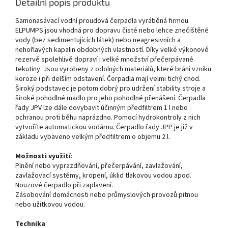
Detailní popis produktu
Samonasávací vodní proudová čerpadla vyráběná firmou
ELPUMPS jsou vhodná pro dopravu čisté nebo lehce znečištěné
vody (bez sedimentujících látek) nebo neagresivních a
nehořlavých kapalin obdobných vlastností. Díky velké výkonové
rezervě spolehlivě dopraví i velké množství přečerpávané
tekutiny. Jsou vyrobeny z odolných materiálů, které brání vzniku
koroze i při delším odstavení. Čerpadla mají velmi tichý chod.
Široký podstavec je potom dobrý pro udržení stability stroje a
široké pohodlné madlo pro jeho pohodlné přenášení. Čerpadla
řady JPV lze dále dovybavit účinným předfiltrem 1 l nebo
ochranou proti běhu naprázdno. Pomocí hydrokontroly z nich
vytvoříte automatickou vodárnu. Čerpadlo řady JPP je již v
základu vybaveno velkým předfiltrem o objemu 2 l.
Možnosti využití
:
Plnění nebo vyprazdňování, přečerpávání, zavlažování,
zavlažovací systémy, kropení, úklid tlakovou vodou apod.
Nouzové čerpadlo při zaplavení.
Zásobování domácnosti nebo průmyslových provozů pitnou
nebo užitkovou vodou.
Technika
: