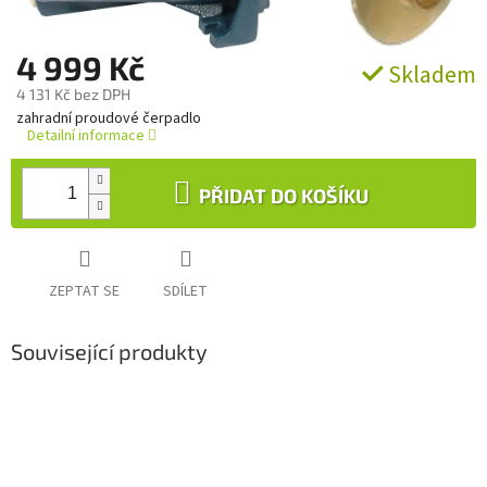
4 999 Kč
Skladem
4 131 Kč bez DPH
Měrná
zahradní proudové čerpadlo
cena:
Detailní informace
PŘIDAT DO KOŠÍKU
ZEPTAT SE
SDÍLET
Související produkty