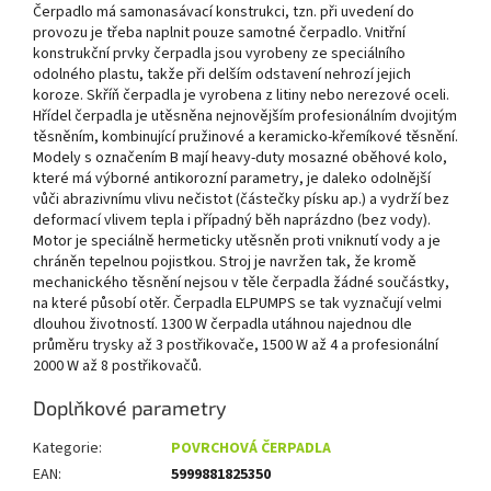
Čerpadlo má samonasávací konstrukci, tzn. při uvedení do
provozu je třeba naplnit pouze samotné čerpadlo. Vnitřní
konstrukční prvky čerpadla jsou vyrobeny ze speciálního
odolného plastu, takže při delším odstavení nehrozí jejich
koroze. Skříň čerpadla je vyrobena z litiny nebo nerezové oceli.
Hřídel čerpadla je utěsněna nejnovějším profesionálním dvojitým
těsněním, kombinující pružinové a keramicko-křemíkové těsnění.
Modely s označením B mají heavy-duty mosazné oběhové kolo,
které má výborné antikorozní parametry, je daleko odolnější
vůči abrazivnímu vlivu nečistot (částečky písku ap.) a vydrží bez
deformací vlivem tepla i případný běh naprázdno (bez vody).
Motor je speciálně hermeticky utěsněn proti vniknutí vody a je
chráněn tepelnou pojistkou. Stroj je navržen tak, že kromě
mechanického těsnění nejsou v těle čerpadla žádné součástky,
na které působí otěr. Čerpadla ELPUMPS se tak vyznačují velmi
dlouhou životností. 1300 W čerpadla utáhnou najednou dle
průměru trysky až 3 postřikovače, 1500 W až 4 a profesionální
2000 W až 8 postřikovačů.
Doplňkové parametry
Kategorie
:
POVRCHOVÁ ČERPADLA
EAN
:
5999881825350