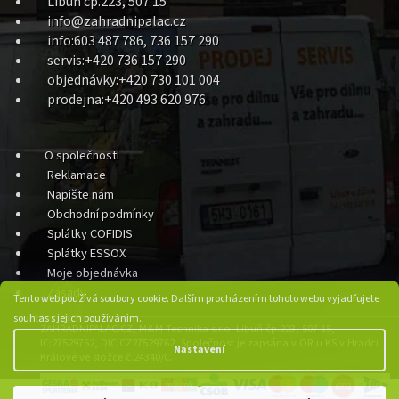
Libuň čp.223, 507 15
info@zahradnipalac.cz
info:603 487 786, 736 157 290
servis:+420 736 157 290
objednávky:+420 730 101 004
prodejna:+420 493 620 976
O společnosti
Reklamace
Napište nám
Obchodní podmínky
Splátky COFIDIS
Splátky ESSOX
Moje objednávka
Zásady
Tento web používá soubory cookie. Dalším procházením tohoto webu vyjadřujete
souhlas s jejich používáním.
ZAHRADNIPALAC.CZ, M&M Technika s.r.o. Libuň čp.223, 507 15,
IC:27529762, DIC:CZ27529762, Společnost je zapsána v OR u KS v Hradci
Nastavení
Králové ve složce č.24340/C.