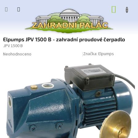
Přejít
NÁKUP
na
obsah
KOŠÍK
Elpumps JPV 1500 B - zahradní proudové čerpadlo
JPV 1500 B
Průměrné
Podrobnosti hodnocení
Značka:
Elpumps
Neohodnoceno
hodnocení
produktu
je
0,0
z
5
hvězdiček.