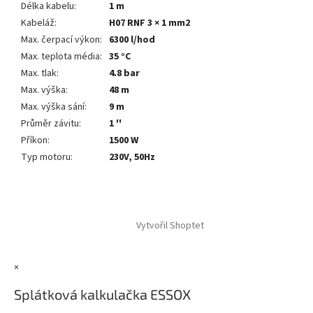
Délka kabelu
:
1 m
Kabeláž
:
H07 RNF 3 × 1 mm2
Max. čerpací výkon
:
6300 l/hod
Max. teplota média
:
35 °C
Max. tlak
:
4.8 bar
Max. výška
:
48 m
Max. výška sání
:
9 m
Průměr závitu
:
1 ''
Příkon
:
1500 W
Typ motoru
:
230V, 50Hz
Z
á
Vytvořil Shoptet
p
a
t
×
í
Splátková kalkulačka ESSOX