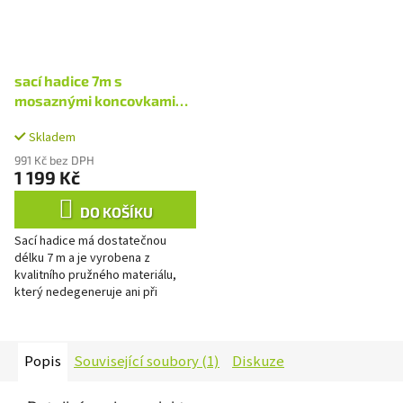
sací hadice 7m s
mosaznými koncovkami
(ELPUMPS)
Skladem
991 Kč bez DPH
1 199 Kč
DO KOŠÍKU
Sací hadice má dostatečnou
délku 7 m a je vyrobena z
kvalitního pružného materiálu,
který nedegeneruje ani při
dlouholetém používání. Součástí
hadice je filtr a zpětný ventil,...
Popis
Související soubory (1)
Diskuze