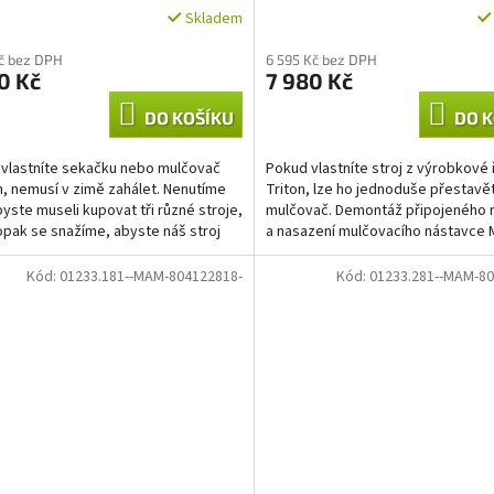
Skladem
Kč bez DPH
6 595 Kč bez DPH
0 Kč
7 980 Kč
DO KOŠÍKU
DO K
vlastníte sekačku nebo mulčovač
Pokud vlastníte stroj z výrobkové
, nemusí v zimě zahálet. Nenutíme
Triton, lze ho jednoduše přestavě
byste museli kupovat tři různé stroje,
mulčovač. Demontáž připojeného 
opak se snažíme, abyste náš stroj
a nasazení mulčovacího nástavce 
oužít...
otázkou max. 15...
Kód:
01233.181--MAM-804122818-
Kód:
01233.281--MAM-80