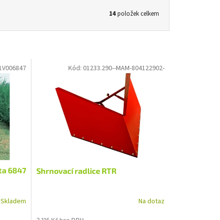
14
položek celkem
1V006847
Kód:
01233.290--MAM-804122902-
ta 6847
Shrnovací radlice RTR
Skladem
Na dotaz
3 116 Kč bez DPH