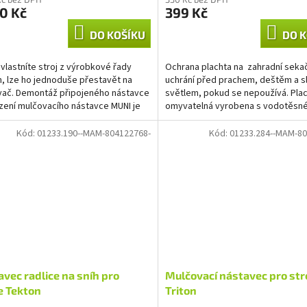
0 Kč
399 Kč
DO KOŠÍKU
DO K
vlastníte stroj z výrobkové řady
Ochrana plachta na zahradní seka
, lze ho jednoduše přestavět na
uchrání před prachem, deštěm a s
ač. Demontáž připojeného nástavce
světlem, pokud se nepoužívá. Plac
zení mulčovacího nástavce MUNI je
omyvatelná vyrobena s vodotěsn
u max. 15...
polyethylenu s...
Kód:
01233.190--MAM-804122768-
Kód:
01233.284--MAM-80
vec radlice na sníh pro
Mulčovací nástavec pro str
e Tekton
Triton