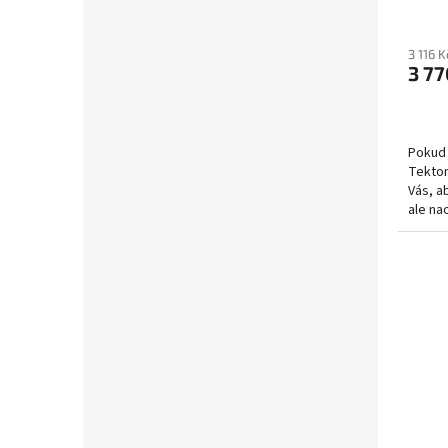
3 116 
3 77
Pokud 
Tekton
Vás, a
ale na
mohli p