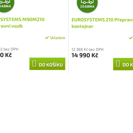
Z
DARMA
ZDARMA
D
D
SYSTEMS M90M210
EUROSYSTEMS 210 Přeprav
A
A
avní vozík
kontejner
R
R
Skladem
M
M
Kč bez DPH
12 388 Kč bez DPH
0 Kč
14 990 Kč
A
A
DO KOŠÍKU
DO 
O
v
l
á
d
a
c
í
p
r