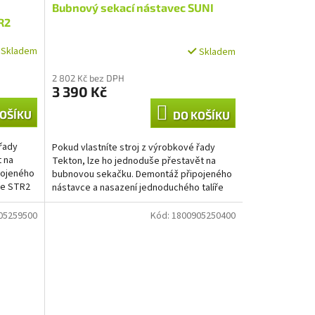
Bubnový sekací nástavec SUNI
R2
Skladem
Skladem
2 802 Kč bez DPH
3 390 Kč
OŠÍKU
DO KOŠÍKU
 řady
Pokud vlastníte stroj z výrobkové řady
t na
Tekton, lze ho jednoduše přestavět na
pojeného
bubnovou sekačku. Demontáž připojeného
íře STR2
nástavce a nasazení jednoduchého talíře
SUNI je otázkou max....
05259500
Kód:
1800905250400