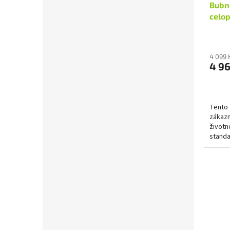
Bubn
celo
4 099 
4 9
Tento 
zákazn
životno
standa
adapté