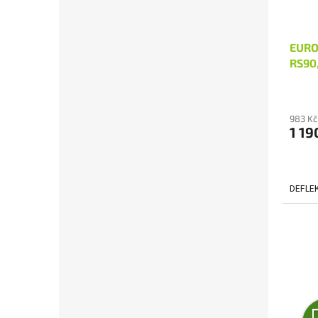
EURO
RS90
983 Kč
1 19
DEFLE