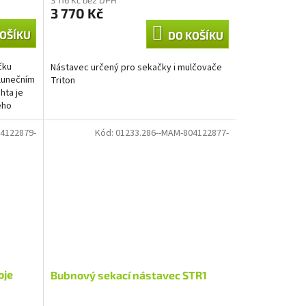
3 770 Kč
OŠÍKU
DO KOŠÍKU
čku
Nástavec určený pro sekačky i mulčovače
lunečním
Triton
hta je
ého
4122879-
Kód:
01233.286--MAM-804122877-
oje
Bubnový sekací nástavec STR1