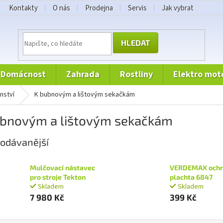
Kontakty
O nás
Prodejna
Servis
Jak vybrat
HLEDAT
domácnost
zahrada
rostliny
elektro mot
enství
k bubnovým a lištovým sekačkám
ubnovým a lištovým sekačkám
odávanější
Mulčovací nástavec
VERDEMAX ochr
pro stroje Tekton
plachta 6847
Skladem
Skladem
7 980 Kč
399 Kč