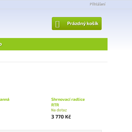
Přihlášení
NÁKUPNÍ
Prázdný košík
KOŠÍK
o
anná
Shrnovací radlice
RTR
Na dotaz
3 770 Kč