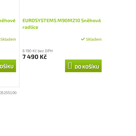
něhové
EUROSYSTEMS M90M210 Sněhová
radlice
Skladem
Skladem
6 190 Kč bez DPH
7 490 Kč
OŠÍKU
DO KOŠÍKU
05255100