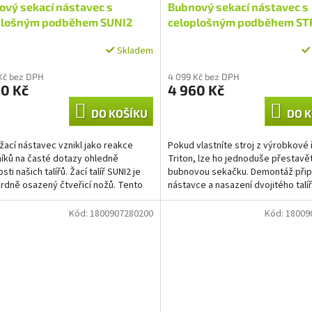
ový sekací nástavec s
Bubnový sekací nástavec s
plošným podběhem SUNI2
celoplošným podběhem ST
Skladem
Kč bez DPH
4 099 Kč bez DPH
60 Kč
4 960 Kč
DO KOŠÍKU
DO K
žací nástavec vznikl jako reakce
Pokud vlastníte stroj z výrobkové
íků na časté dotazy ohledně
Triton, lze ho jednoduše přestavě
sti našich talířů. Žací talíř SUNI2 je
bubnovou sekačku. Demontáž při
rdně osazený čtveřicí nožů. Tento
nástavce a nasazení dvojitého tal
r SUNI2...
je otázkou max. 15...
Kód:
1800907280200
Kód:
18009