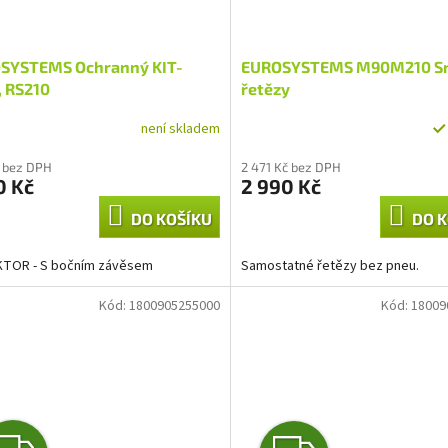
SYSTEMS Ochranný KIT-
EUROSYSTEMS M90M210 S
, RS210
řetězy
není skladem
 bez DPH
2 471 Kč bez DPH
0 Kč
2 990 Kč
DO KOŠÍKU
DO K
KTOR - S bočním závěsem
Samostatné řetězy bez pneu.
Kód:
1800905255000
Kód:
18009
Z