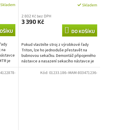
Skladem
Skladem
2 802 Kč bez DPH
3 390 Kč
OŠÍKU
DO KOŠÍKU
 řady
Pokud vlastníte stroj z výrobkové řady
t na
Triton, lze ho jednoduše přestavět na
nástavce
bubnovou sekačku. Demontáž připojeného
MTR je
nástavce a nasazení sekacího nástavce je
otázkou max. 15...
4122878-
Kód:
01233.186--MAM-803471236-