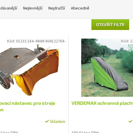
dávanější
Nejlevnější
Nejdražší
Abecedně
OTEVŘÍT FILTR
Kód:
01233.184--MAM-804122764-
Kód:
2
vací nástavec pro stroje
VERDEMAX ochranná plach
on
Skladem
Kč bez DPH
330 Kč bez DPH